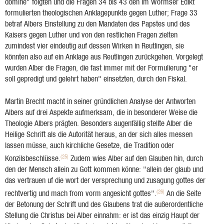
domine" folgten und die Fragen 34 bis 43 den im Wormser Edikt
formulierten theologischen Anklagepunkte gegen Luther; Frage 33
betraf Albers Einstellung zu den Mandaten des Papstes und des
Kaisers gegen Luther und von den restlichen Fragen zielten
zumindest vier eindeutig auf dessen Wirken in Reutlingen, sie
könnten also auf ein Anklage aus Reutlingen zurückgehen. Vorgelegt
wurden Alber die Fragen, die fast immer mit der Formulierung "er
soll gepredigt und gelehrt haben" einsetzten, durch den Fiskal.
Martin Brecht macht in seiner gründlichen Analyse der Antworten
Albers auf drei Aspekte aufmerksam, die in besonderer Weise die
Theologie Albers prägten. Besonders augenfällig stellte Alber die
Heilige Schrift als die Autorität heraus, an der sich alles messen
lassen müsse, auch kirchliche Gesetze, die Tradition oder
(25)
Konzilsbeschlüsse.
Zudem wies Alber auf den Glauben hin, durch
den der Mensch allein zu Gott kommen könne: "allein der glaub und
das vertrauen uf die wort der versprechung und zusagung gottes der
(26)
rechtvertig und mach from vorm angesicht gottes".
An die Seite
der Betonung der Schrift und des Glaubens trat die außerordentliche
Stellung die Christus bei Alber einnahm: er ist das einzig Haupt der