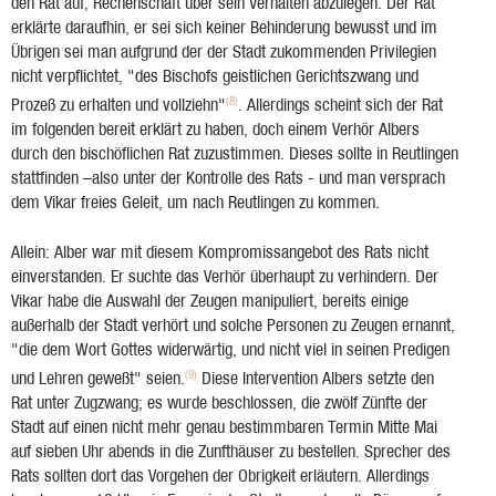
den Rat auf, Rechenschaft über sein Verhalten abzulegen. Der Rat
erklärte daraufhin, er sei sich keiner Behinderung bewusst und im
Übrigen sei man aufgrund der der Stadt zukommenden Privilegien
nicht verpflichtet, "des Bischofs geistlichen Gerichtszwang und
(8)
Prozeß zu erhalten und vollziehn"
. Allerdings scheint sich der Rat
im folgenden bereit erklärt zu haben, doch einem Verhör Albers
durch den bischöflichen Rat zuzustimmen. Dieses sollte in Reutlingen
stattfinden –also unter der Kontrolle des Rats - und man versprach
dem Vikar freies Geleit, um nach Reutlingen zu kommen.
Allein: Alber war mit diesem Kompromissangebot des Rats nicht
einverstanden. Er suchte das Verhör überhaupt zu verhindern. Der
Vikar habe die Auswahl der Zeugen manipuliert, bereits einige
außerhalb der Stadt verhört und solche Personen zu Zeugen ernannt,
"die dem Wort Gottes widerwärtig, und nicht viel in seinen Predigen
(9)
und Lehren geweßt" seien.
Diese Intervention Albers setzte den
Rat unter Zugzwang; es wurde beschlossen, die zwölf Zünfte der
Stadt auf einen nicht mehr genau bestimmbaren Termin Mitte Mai
auf sieben Uhr abends in die Zunfthäuser zu bestellen. Sprecher des
Rats sollten dort das Vorgehen der Obrigkeit erläutern. Allerdings