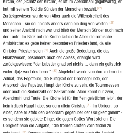
Kirche, der ‚Schatz der Kirche‘, er ist im Abendmahl gegenwärtig, er
(27)
hat mit seinem Tod die Sünden der Menschen bezahlt.
Zurückgewiesen wurde von Alber auch die Willensfreiheit des
(28)
Menschen - sie sei "nichts anders dann ein ding von worten"
-
und seiner Ansicht nach war und blieb der Mensch Sünder auch nach
der Taufe. Im Blick auf die Kirche kritisierte Alber die römische
Amtskirche: es gebe keinen besonderen Priesterstand, da alle
(29)
Christen Priester seien.
Auch die große Bedeutung, die das
Finanzwesen, besonders auch der Ablass, erlangte wird
zurückgewiesen: "der babstler gnad sei nichts ... dann ein geltstrick
(30)
wider d[a]z wort des heren".
Abgelehnt wurde von ihm zudem der
Zölibat, das Fegefeuer, die Gültigkeit der Ordensgelübde, der
Anspruch des Papstes, Haupt der Kirche zu sein, die Totenmessen
oder auch die Siebenzahl der Sakramente: Alber kennt nur zwei,
Abendmahl und Taufe. Die Kirche ist für ihn "ein geistlicher leib", der
(31)
kein irdisch Haupt habe, sondern allein Christus.
Im Übrigen, so
Alber, habe er stets den Gehorsam gegenüber der Obrigkeit gelehrt -
es sei denn sie gebiete Dinge, die gegen Gottes Wort stehen. Die
Obrigkeit habe die Aufgabe, "die fromen cristen vorn finden zu
(32)