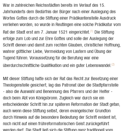
War in zahlreichen Reichsstädten bereits im Verlauf des 15.
Jahrhunderts dem Bedürfnis der Bürger nach einer Auslegung des
Wortes Gottes durch die Stiftung einer Prädikantenstelle Ausdruck
verliehen worden, so wurde in Reutlingen eine solche Prädikatur vom
(1)
Rat der Stadt erst am 7. Januar 1521 eingerichtet.
Die Stiftung
erfolge zum Lob und zur Ehre Gottes und solle der Auslegung der
Schrift dienen und damit zum rechten Glauben, christlicher Hoffnung,
wahrer göttlicher Liebe, Vermeidung von Lastern und Übung der
Tugend führen. Voraussetzung für die Berufung war eine
(2)
überdurchschnittliche Qualifikation und ein guter Lebenswandel.
Mit dieser Stiftung hatte sich der Rat das Recht zur Besetzung einer
Theologenstelle gesichert, lag das Patronat über die Stadtpfarrstelle
- also die Auswahl und Benennung des Pfarrers und der Helfer -
doch beim Abt von Königsbronn. Zugleich war durch sie ein
entscheidender Schritt hin zur späteren Reformation der Stadt getan,
auch wenn diese Stiftung selbst, deren evangelischer Grundton
durch Hinweis auf die besondere Bedeutung der Schrift evident ist,
noch nicht auf einen frühreformatorischen Geist zurückgeführt
werden darf. Die Stadt ließ sich die Stiftung ganz traditionell vom