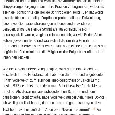
entstanden oder zumindest vom Rat die Aufforderung an die beiden
Gruppierungen ergangen sein, ihre Position zu begründen, wobei als
alleinige Richtschnur die Heilige Schrift dienen sollte. Der Rat wollte
also die für das damalige Empfinden problematische Entwicklung,
dass zwei Gottesdienstordnungen nebeneinander existieren,
beilegen. Dass die Heilige Schrift als ausschließliche Norm
herausgestellt wurde, zeigt allerdings deutlich, wieviel Boden Alber
schon gewonnen hatte und wie isoliert die um ihre Einnahmen
fürchtenden Kleriker bereits waren. Nur noch einige Familien aus der
begüterten Ehrbarkeit und die Mitglieder der Rotgerberzunft stärkten
ihnen den Rücken.
Wie die Auseinandersetzung ausging, wird durch eine Anekdote
anschaulich: Die Priesterschaft habe den dummen und ungebildeten
"Pfaff Vogelweid" zum Tübinger Theologieprofessor Jakob Lemp
gest. 1532 geschickt, von dem man Schriftbeweise für die Messe
erhoffte. Als dieser nur aus scholastischen Schriften und dem
päpstlichen Recht zitierte, habe Vogelweid ausgerufen: "Herr Doktor,
ich wellt gern Text haben, dann unsere prediger ... schreyen allzeit,
(38)
Text her, Text her, auß dem Alten oder Newen Testament".
Auf