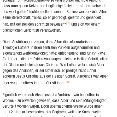
schutzen".
Konsequenterweise vertrat Alber auch die Ansicht,
dass man gegen Ketzer und Ungläubige "allein ... mit dem schwert
des wort gottes" fechten solle. In seinem Schlusswort erklärte Alber
seine Bereitschaft, "alles, so er gepredigt, gelernt und gehandelt
(33)
hab, mit der heiligen schrift zu beweisen"
und sich vor einem
bischöflichen Gericht zu verantworten.
Diese Ausführungen zeigen, dass Alber die reformatorische
Theologie Luthers in ihren zentralen Punkten aufgenommen und
eigenständig weiterentwickelt hatte: entscheidend sind für ihn - wie
für Luther - die drei Exklusivaussagen: allein die Heilige Schrift, allein
der Glaube und allein Jesus Christus. Wie Luther wehrte sich Alber
gegen das Ansinnen, er sei lutherisch; er predige nicht Luther,
sondern Jesus Christus aus der Heiligen Schrift. Allerdings war Alber
(34)
überzeugt, "Luthers leer sei Christi leer".
Eigentlich wäre nach Abschluss des Verhörs - wie bei Luther in
Worms - zu erwarten gewesen, dass Alber und sein Mitangeklagter
verurteilt worden wären. Doch überraschenderweise wurde ihnen
am 12. Januar beschieden, das Regiment wolle die Sache weiter