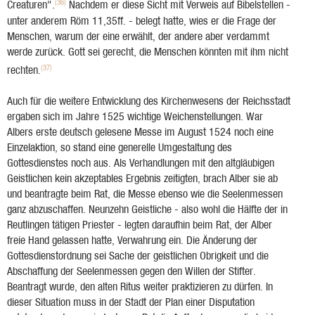
(36)
Creaturen".
Nachdem er diese Sicht mit Verweis auf Bibelstellen -
unter anderem Röm 11,35ff. - belegt hatte, wies er die Frage der
Menschen, warum der eine erwählt, der andere aber verdammt
werde zurück. Gott sei gerecht, die Menschen könnten mit ihm nicht
(37)
rechten.
Auch für die weitere Entwicklung des Kirchenwesens der Reichsstadt
ergaben sich im Jahre 1525 wichtige Weichenstellungen. War
Albers erste deutsch gelesene Messe im August 1524 noch eine
Einzelaktion, so stand eine generelle Umgestaltung des
Gottesdienstes noch aus. Als Verhandlungen mit den altgläubigen
Geistlichen kein akzeptables Ergebnis zeitigten, brach Alber sie ab
und beantragte beim Rat, die Messe ebenso wie die Seelenmessen
ganz abzuschaffen. Neunzehn Geistliche - also wohl die Hälfte der in
Reutlingen tätigen Priester - legten daraufhin beim Rat, der Alber
freie Hand gelassen hatte, Verwahrung ein. Die Änderung der
Gottesdienstordnung sei Sache der geistlichen Obrigkeit und die
Abschaffung der Seelenmessen gegen den Willen der Stifter.
Beantragt wurde, den alten Ritus weiter praktizieren zu dürfen. In
dieser Situation muss in der Stadt der Plan einer Disputation