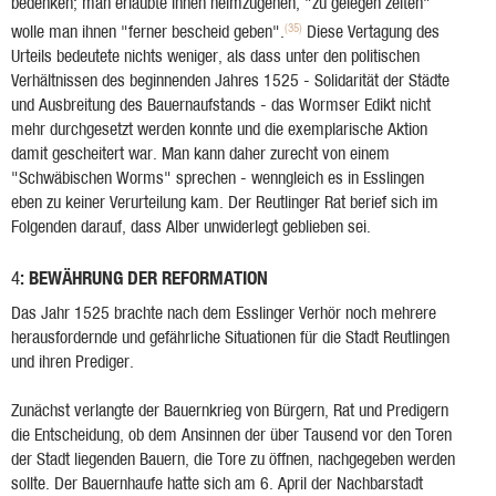
bedenken; man erlaubte ihnen heimzugehen, "zu gelegen zeiten"
(35)
wolle man ihnen "ferner bescheid geben".
Diese Vertagung des
Urteils bedeutete nichts weniger, als dass unter den politischen
Verhältnissen des beginnenden Jahres 1525 - Solidarität der Städte
und Ausbreitung des Bauernaufstands - das Wormser Edikt nicht
mehr durchgesetzt werden konnte und die exemplarische Aktion
damit gescheitert war. Man kann daher zurecht von einem
"Schwäbischen Worms" sprechen - wenngleich es in Esslingen
eben zu keiner Verurteilung kam. Der Reutlinger Rat berief sich im
Folgenden darauf, dass Alber unwiderlegt geblieben sei.
: BEWÄHRUNG DER REFORMATION
4
Das Jahr 1525 brachte nach dem Esslinger Verhör noch mehrere
herausfordernde und gefährliche Situationen für die Stadt Reutlingen
und ihren Prediger.
Zunächst verlangte der Bauernkrieg von Bürgern, Rat und Predigern
die Entscheidung, ob dem Ansinnen der über Tausend vor den Toren
der Stadt liegenden Bauern, die Tore zu öffnen, nachgegeben werden
sollte. Der Bauernhaufe hatte sich am 6. April der Nachbarstadt