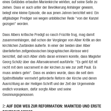
eines Gelübdes erbauten Marienkirche wirkten, auf seine Seite zu
ziehen. Dass er auch unter der Bevölkerung Anhänger gewann,
belegt eine kleine Episode, die aus jenen Jahren berichtet wird. Ein
altgläubiger Prediger sei wegen unbiblischer Rede "von der Kanzel
gezogen" worden.
Dass Albers kritische Predigt so rasch Früchte trug, mag damit
zusammenhängen, daß schon der Vorgänger von Alber Kritik an den
kirchlichen Zuständen äußerte. In einer der beiden über Alber
überlieferten zeitgenössischen biographischen Abrisse wird
berichtet, daß sich Alber stets daran erinnern konnte, dass Magister
Georg Schütz über das Altarsakrament ausführte: "Es geht itzt nit
recht mit dem sacrament in der kirchen zu wie zur zeitt Pauli. Es
muss anders gehn". Dass es anders wurde, dass die seit dem
Spätmittelalter vermehrt geforderte Reform der Kirche und deren
Ausrichtung an der Heiligen Schrift und der Zeit der Urgemeinde
endlich vorankam, dafür sorgte Alber und seine
Gesinnungsgenossen.
: AUF DEM WEG ZUR REFORMATION: MARKTEID UND ERSTE
2