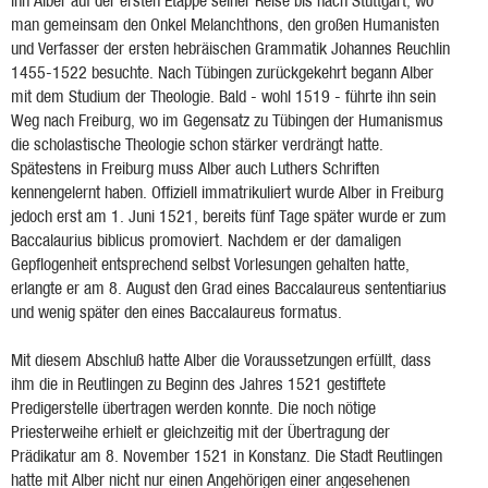
ihn Alber auf der ersten Etappe seiner Reise bis nach Stuttgart, wo
man gemeinsam den Onkel Melanchthons, den großen Humanisten
und Verfasser der ersten hebräischen Grammatik Johannes Reuchlin
1455-1522 besuchte. Nach Tübingen zurückgekehrt begann Alber
mit dem Studium der Theologie. Bald - wohl 1519 - führte ihn sein
Weg nach Freiburg, wo im Gegensatz zu Tübingen der Humanismus
die scholastische Theologie schon stärker verdrängt hatte.
Spätestens in Freiburg muss Alber auch Luthers Schriften
kennengelernt haben. Offiziell immatrikuliert wurde Alber in Freiburg
jedoch erst am 1. Juni 1521, bereits fünf Tage später wurde er zum
Baccalaurius biblicus promoviert. Nachdem er der damaligen
Gepflogenheit entsprechend selbst Vorlesungen gehalten hatte,
erlangte er am 8. August den Grad eines Baccalaureus sententiarius
und wenig später den eines Baccalaureus formatus.
Mit diesem Abschluß hatte Alber die Voraussetzungen erfüllt, dass
ihm die in Reutlingen zu Beginn des Jahres 1521 gestiftete
Predigerstelle übertragen werden konnte. Die noch nötige
Priesterweihe erhielt er gleichzeitig mit der Übertragung der
Prädikatur am 8. November 1521 in Konstanz. Die Stadt Reutlingen
hatte mit Alber nicht nur einen Angehörigen einer angesehenen