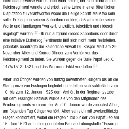
Interessanterweise war es dann Alber selbst, der sich direkt an das
Reichsregiment wandte und erbot, seine Lehre in einer öffentlichen
Disputation zu verantworten wobei die Heilige Schrift Maßstab sein
solle. Er klagte in seinem Schreiben darüber, daß zahlreiche seiner
Worte und Handlungen "verkert, untruilich, felschlich und nidesch
(23)
usgelegt" würden.
Ob nun aufgrund dieses Schreibens oder durch
eine Initiative Erzherzog Ferdinands läßt sich nicht mehr feststellen,
jedenfalls beantragte der kaiserliche Anwalt Dr. Kaspar Mart am 29.
November Alber und Konrad Ötinger zum Verhör vor das
Reichsregiment zu laden. Sie würden gegen die Bulle Papst Leo X.
(24)
1475/1513-1521 und das Wormser Edikt verstoßen.
Alber und Ötinger wurden von fünfzig bewaffneten Bürgern bis an die
Stadtgrenze von Esslingen begleitet und stellten sich schließlich vom
10. bis zum 12. Januar 1525 dem Verhör. In der Regimentsstube
auf dem Esslinger Rathaus wurde sie von den Mitgliedern des
Reichsregiments vernommen. Am 10. Januar wurde zunächst Alber,
am folgenden Tag Ötinger verhört. Alber sah sich mit zweiundfünfzig
Fragen konfrontiert, wobei die Fragen 1 bis 32 der von Papst Leo am
15. Juni 1520 an Luther gerichteten Bannandrohungsbulle "Exsurge