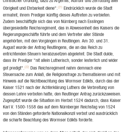
christlicher Ordnung, dazu zu Ärgernis, Aufruhr und Zerrüttung aller
(21)
Obrigkeit und Ehrbarkeit diene".
Eindrücklich wurde die Stadt
ermahnt, ihrem Prediger künftig dieses Auftreten zu verbieten.
Zudem beschäftigte sich das von Nürnberg nach Esslingen
übergesiedelte Reichsregiment, das in Abwesenheit des Kaisers die
Regierungsgeschäfte führte und dem Vertreter aller Stände
angehörten, mit den Vorgängen in Reutlingen. Am 30. und 31.
August wurde der Antrag Reutlingens, die an das Reich zu
entrichtenden Steuern herabzusetzen abgelehnt. Die Stadt dulde,
dass ihr Prediger "nit allein Lutherisch, sonder lesterlich und wider
(22)
got predigt".
Das Reichsregiment nahm demnach eine
Steuersache zum Anlaß, die Religionsfrage zu thematisieren und mit
Hinweis auf die Nichtbeachtung des Wormser Edikts, durch das der
Kaiser 1521 nach der Achterklärung Luthers die Verbreitung von
dessen Lehre verboten hatte, den Reutlinger Antrag zurückzuweisen.
Zugespitzt wurde die Situation im Herbst 1524 dadurch, dass Kaiser
Karl V. 1500-1558 das auf dem Nürnberger Reichstag von 1524
von den Ständen geforderte Nationalkonzil verbot und ausdrücklich
die scharfe Beachtung des Wormser Edikts forderte.