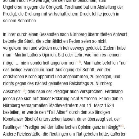
sondern auch Auswärtige, die den Markt besuchten, zum
Ungehorsam gegen die Obrigkeit. Ferdinand bat um Abstellung der
Predigt; die Drohung mit wirtschaftlichem Druck fehlte jedoch in
seinem Schreiben.
In ihrer durch einen Gesandten nach Nürnberg übermittelten Antwort
betonte die Stadt, die schmählichen Reden seien so nicht
vorgekommen und würden auch keineswegs geduldet. Zudem habe
man "Martin Luthers Opinion, Sitt oder Lehr, wie man es nennen
(4)
möge, ... nie insonderheit angenommen"
. Man habe befohlen "nur
das heilige Evangelium nach Auslegung der Schrift, von der
christlichen Kirche approbirt und angenommen, zu predigen, und
nichts gegen des nächst gehaltenen Reichstags zu Nürnberg
(5)
Abschied"
; dies habe der Prediger auch versprochen. Ferdinand
jedoch gab sich mit dieser Erklärung nicht zufrieden. Er ließ den in
Nürnberg versammelten Städtevertretern am 11. März 1524
bestellen, er werde den "Fall Alber" durch den zuständigen
Konstanzer Bischof untersuchen lassen, da er überzeugt sei, der
(6)
Reutlinger "Prediger sei der lutherischen Opinion ganz anhängig"
.
Andere Reichsstädte, die Reutlingen um Rat gebeten hatte, äußerten