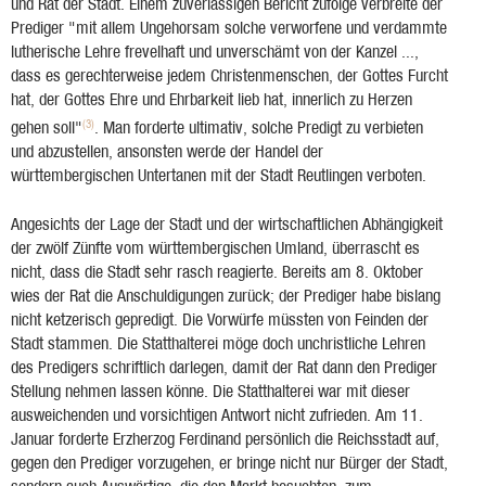
und Rat der Stadt. Einem zuverlässigen Bericht zufolge verbreite der
Prediger "mit allem Ungehorsam solche verworfene und verdammte
lutherische Lehre frevelhaft und unverschämt von der Kanzel ...,
dass es gerechterweise jedem Christenmenschen, der Gottes Furcht
hat, der Gottes Ehre und Ehrbarkeit lieb hat, innerlich zu Herzen
(3)
gehen soll"
. Man forderte ultimativ, solche Predigt zu verbieten
und abzustellen, ansonsten werde der Handel der
württembergischen Untertanen mit der Stadt Reutlingen verboten.
Angesichts der Lage der Stadt und der wirtschaftlichen Abhängigkeit
der zwölf Zünfte vom württembergischen Umland, überrascht es
nicht, dass die Stadt sehr rasch reagierte. Bereits am 8. Oktober
wies der Rat die Anschuldigungen zurück; der Prediger habe bislang
nicht ketzerisch gepredigt. Die Vorwürfe müssten von Feinden der
Stadt stammen. Die Statthalterei möge doch unchristliche Lehren
des Predigers schriftlich darlegen, damit der Rat dann den Prediger
Stellung nehmen lassen könne. Die Statthalterei war mit dieser
ausweichenden und vorsichtigen Antwort nicht zufrieden. Am 11.
Januar forderte Erzherzog Ferdinand persönlich die Reichsstadt auf,
gegen den Prediger vorzugehen, er bringe nicht nur Bürger der Stadt,