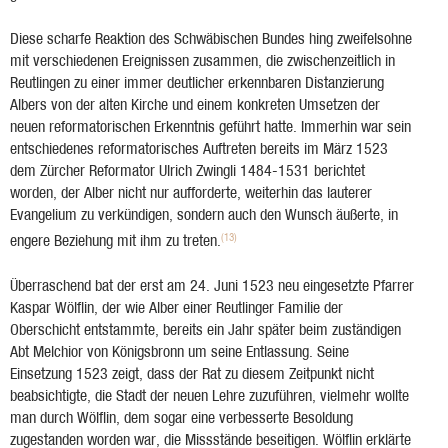
Diese scharfe Reaktion des Schwäbischen Bundes hing zweifelsohne
mit verschiedenen Ereignissen zusammen, die zwischenzeitlich in
Reutlingen zu einer immer deutlicher erkennbaren Distanzierung
Albers von der alten Kirche und einem konkreten Umsetzen der
neuen reformatorischen Erkenntnis geführt hatte. Immerhin war sein
entschiedenes reformatorisches Auftreten bereits im März 1523
dem Zürcher Reformator Ulrich Zwingli 1484-1531 berichtet
worden, der Alber nicht nur aufforderte, weiterhin das lauterer
Evangelium zu verkündigen, sondern auch den Wunsch äußerte, in
(13)
engere Beziehung mit ihm zu treten.
Überraschend bat der erst am 24. Juni 1523 neu eingesetzte Pfarrer
Kaspar Wölflin, der wie Alber einer Reutlinger Familie der
Oberschicht entstammte, bereits ein Jahr später beim zuständigen
Abt Melchior von Königsbronn um seine Entlassung. Seine
Einsetzung 1523 zeigt, dass der Rat zu diesem Zeitpunkt nicht
beabsichtigte, die Stadt der neuen Lehre zuzuführen, vielmehr wollte
man durch Wölflin, dem sogar eine verbesserte Besoldung
zugestanden worden war, die Missstände beseitigen. Wölflin erklärte