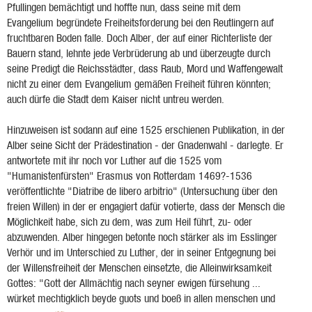
Pfullingen bemächtigt und hoffte nun, dass seine mit dem
Evangelium begründete Freiheitsforderung bei den Reutlingern auf
fruchtbaren Boden falle. Doch Alber, der auf einer Richterliste der
Bauern stand, lehnte jede Verbrüderung ab und überzeugte durch
seine Predigt die Reichsstädter, dass Raub, Mord und Waffengewalt
nicht zu einer dem Evangelium gemäßen Freiheit führen könnten;
auch dürfe die Stadt dem Kaiser nicht untreu werden.
Hinzuweisen ist sodann auf eine 1525 erschienen Publikation, in der
Alber seine Sicht der Prädestination - der Gnadenwahl - darlegte. Er
antwortete mit ihr noch vor Luther auf die 1525 vom
"Humanistenfürsten" Erasmus von Rotterdam 1469?-1536
veröffentlichte "Diatribe de libero arbitrio" (Untersuchung über den
freien Willen) in der er engagiert dafür votierte, dass der Mensch die
Möglichkeit habe, sich zu dem, was zum Heil führt, zu- oder
abzuwenden. Alber hingegen betonte noch stärker als im Esslinger
Verhör und im Unterschied zu Luther, der in seiner Entgegnung bei
der Willensfreiheit der Menschen einsetzte, die Alleinwirksamkeit
Gottes: "Gott der Allmächtig nach seyner ewigen fürsehung ...
würket mechtigklich beyde guots und boeß in allen menschen und