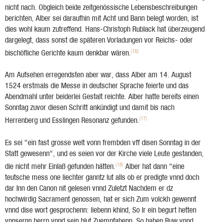
nicht nach. Obgleich beide zeitgenössische Lebensbeschreibungen
berichten, Alber sei daraufhin mit Acht und Bann belegt worden, ist
dies wohl kaum zutreffend. Hans-Christoph Rublack hat überzeugend
dargelegt, dass sonst die späteren Vorladungen vor Reichs- oder
(16)
bischöfliche Gerichte kaum denkbar wären.
Am Aufsehen erregendsten aber war, dass Alber am 14. August
1524 erstmals die Messe in deutscher Sprache feierte und das
Abendmahl unter beiderlei Gestalt reichte. Alber hatte bereits einen
Sonntag zuvor diesen Schritt ankündigt und damit bis nach
(17)
Herrenberg und Esslingen Resonanz gefunden.
Es sei "ein fast grosse welt vonn frembden vff disen Sonntag in der
Statt gewesenn", und es seien vor der Kirche viele Leute gestanden,
(18)
die nicht mehr Einlaß gefunden hätten.
Alber hat dann "eine
teutsche mess one liechter ganntz lut alls ob er predigte vnnd doch
dar Inn den Canon nit gelesen vnnd Zuletzt Nachdem er dz
hochwirdig Sacrament genossen, hat er sich Zum volckh gewennt
vnnd dise wort gesprochenn: liebenn khind, So Ir ein begurt hetten
vnnsernn herrn vnnd sein blut Zuempfahenn, So haben Ruw vnnd