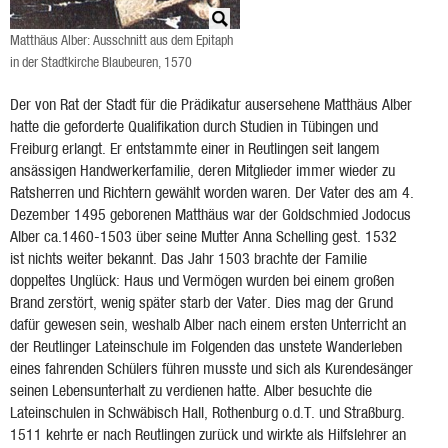
Matthäus Alber: Ausschnitt aus dem Epitaph
in der Stadtkirche Blaubeuren, 1570
Der von Rat der Stadt für die Prädikatur ausersehene Matthäus Alber
hatte die geforderte Qualifikation durch Studien in Tübingen und
Freiburg erlangt. Er entstammte einer in Reutlingen seit langem
ansässigen Handwerkerfamilie, deren Mitglieder immer wieder zu
Ratsherren und Richtern gewählt worden waren. Der Vater des am 4.
Dezember 1495 geborenen Matthäus war der Goldschmied Jodocus
Alber ca.1460-1503 über seine Mutter Anna Schelling gest. 1532
ist nichts weiter bekannt. Das Jahr 1503 brachte der Familie
doppeltes Unglück: Haus und Vermögen wurden bei einem großen
Brand zerstört, wenig später starb der Vater. Dies mag der Grund
dafür gewesen sein, weshalb Alber nach einem ersten Unterricht an
der Reutlinger Lateinschule im Folgenden das unstete Wanderleben
eines fahrenden Schülers führen musste und sich als Kurendesänger
seinen Lebensunterhalt zu verdienen hatte. Alber besuchte die
Lateinschulen in Schwäbisch Hall, Rothenburg o.d.T. und Straßburg.
1511 kehrte er nach Reutlingen zurück und wirkte als Hilfslehrer an