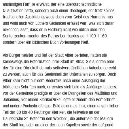
ansässigen Familie erwählt, der eine überdurchschnittliche
Qualifikation hatte, sondern auch einen Theologen, der trotz seines
traditionellen Ausbildungswegs doch vom Geist des Humanismus
und wohl auch von Luthers Gedanken erfasst war, was sich daran
erkennen lässt, dass er in Freiburg nicht wie üblich über den
Sentenzenkommentar des Petrus Lombardus ca. 1100-1160
sondern über ein biblisches Buch Vorlesungen hielt.
Als Bürgermeister und Rat der Stadt Alber beriefen, hatten sie
keineswegs die Reformation ihrer Stadt im Blick. Sie suchten eher
der für eine Obrigkeit damals selbstverständlichen Aufgabe gerecht
zu werden, auch für das Seelenheil der Untertanen zu sorgen. Doch
Alber kam nicht nur dem Bedürfnis nach einer Auslegung der
biblischen Schriften nach, er erwies sich bald als Anhänger Luthers:
vor der Gemeinde predigte er über die Evangelien des Matthäus und
Johannes; vor einem Klerikerzirkel legte er zudem den Römerbrief
und andere Paulusbriefe aus. Bald gelang es ihm, einen ansehnlichen
Teil der 30 bis 40 Reutlinger Kleriker, die teilweise an der
Hauptkirche St. Peter "in den Weiden", die außerhalb der Mauern
der Stadt lag, oder an einer der neun Kapellen sowie der aufgrund