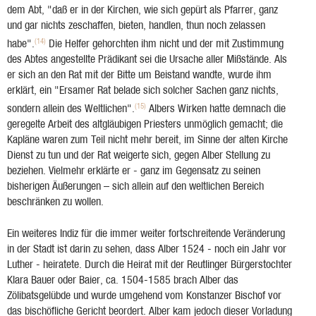
dem Abt, "daß er in der Kirchen, wie sich gepürt als Pfarrer, ganz
und gar nichts zeschaffen, bieten, handlen, thun noch zelassen
(14)
habe".
Die Helfer gehorchten ihm nicht und der mit Zustimmung
des Abtes angestellte Prädikant sei die Ursache aller Mißstände. Als
er sich an den Rat mit der Bitte um Beistand wandte, wurde ihm
erklärt, ein "Ersamer Rat belade sich solcher Sachen ganz nichts,
(15)
sondern allein des Weltlichen".
Albers Wirken hatte demnach die
geregelte Arbeit des altgläubigen Priesters unmöglich gemacht; die
Kapläne waren zum Teil nicht mehr bereit, im Sinne der alten Kirche
Dienst zu tun und der Rat weigerte sich, gegen Alber Stellung zu
beziehen. Vielmehr erklärte er - ganz im Gegensatz zu seinen
bisherigen Äußerungen – sich allein auf den weltlichen Bereich
beschränken zu wollen.
Ein weiteres Indiz für die immer weiter fortschreitende Veränderung
in der Stadt ist darin zu sehen, dass Alber 1524 - noch ein Jahr vor
Luther - heiratete. Durch die Heirat mit der Reutlinger Bürgerstochter
Klara Bauer oder Baier, ca. 1504-1585 brach Alber das
Zölibatsgelübde und wurde umgehend vom Konstanzer Bischof vor
das bischöfliche Gericht beordert. Alber kam jedoch dieser Vorladung