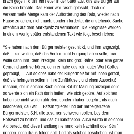
brach gegen 18 Uhr ein Feuer in der Stadt aus, das alle Bürger auf
die Beine brachte. Das Feuer war rasch gelöscht, doch die
versammelte Menge kam der Aufforderung des Rats, wieder nach
Hause zu gehen, nicht nach, sondern forderte, die anstehende Sache
öffentlich auf dem Marktplatz zu verhandeln. Die Ereignisse werden
in einem wenig später entstandenen Text wie folgt beschrieben:
"Sie haben nach dem Bürgermeister geschickt, und ihm angezeigt,
daß ... sie wollen, daß das Verhör nicht Fürgang haben solle, man
wolle dann ihm, dem Prediger, klein und groß Räthe, oder eine ganze
Gemeind auch verhören, denn er habe das rein lauter Wort Gottes
gepredigt; ... Auf solches habe der Bürgermeister mit ihnen geredt,
daß sie heimgehn sollen in ihre Zunfthäuser, und einen Ausschuß
machen, der in solcher Sach einem Rat ihr Mainung anzeigen solle:
so werde sich ein Rath darin halten, wie sich gepüre. Auf solches
haben sie nicht wollen abtreten, sondern haben begehrt, als auch
beschehen, daß wir ... Ratsmitglieder und der herbeigerufene
Bürgermeister, S.H. alle zusamen schweren sollen, bey dem
Gotswort zu beliben, und das zu handthaben. Auch wurde in solchem
Aid beredt, daß diese Handlung niemand kein Nachthail oder Straf
pringen, noch draus folgen soll. Und als solches beschehen, ist man