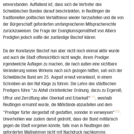
einverstanden. Auffallend ist, dass sich die Vertreter des
Schwäbischen Bundes darauf beschränkten, in Reutlingen die
traditionellen politischen Verhältnisse wieder herzustellen und die von
der Bürgerschaft geforderten umfangreicheren Mitspracherechte
zurückzuweisen. Die Frage der Evangliumsgemäßheit von Albers
Predigten jedoch sollte der zuständige Bischof klären.
Da der Konstanzer Bischof nun aber nicht noch einmal aktiv wurde
und auch die Stadt offensichtlich nicht wagte, ihrem Prediger
irgendwelche Auflagen zu machen, die nach außen eine sichtbare
Veränderung seines Wirkens nach sich gezogen hätten, sah sich der
Schwäbische Bund am 25. August erneut veranlasst, in einem
Schreiben an den Rat Klage zu führen. Die Lehre des städtischen
Predigers führe "zu Abfall christenlicher Ordnung, darzu zu Ergerniß,
(11)
Uffrur und Zerrüttung aller Oberkait und Erbarkait"
, weshalb
Reutlingen ermahnt wurde, die Mißstände abzustellen und dem
(12)
"Prediger fürter dergestalt nit gestatten, sonnder in verweysen"
.
Unverhohlen war zudem damit gedroht, dass der Bund militärisch
gegen die Stadt vorgehen könnte, falls man in Reutlingen den
geforderten Maßnahmen nicht mit Nachdruck nachkomme.