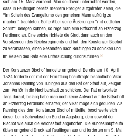
sich am 15. März warnend. Man sei davon unterrichtet worden,
dass in Reutlingen bereits mehrere Prediger aufgetreten seien, die
"im Schein des Evangeliums den gemeinen Mann aufrürig zu
machen" trachteten. Sollte Alber seine Äußerungen "mit göttlicher
Schrift" belegen können, so rege man eine Bittschrift an Erzherzog
Ferdinand an. Eine solche richtete die Stadt dann auch an den
Vorsitzenden des Reichsregiments und bat, den Konstanzer Bischof
zu veranlassen, einen Gesandten nach Reutlingen zu schicken und
(7)
im Beisein des Rats eine Untersuchung durchzuführen.
Der Konstanzer Bischof handelte umgehend. Bereits am 10. April
1524 forderte der mit der Ermittlung beauftragte bischöfliche Vikar
Johannes Ranning von Tübingen aus den Rat der Stadt auf, Zeugen
zum Verhör in die Nachbarstadt zu schicken. Der Rat antwortete
Tags darauf, bislang habe man noch keine Antwort auf die Bittschrift
an Erzherzog Ferdinand erhalten; der Vikar möge sich gedulden. Als
Ranning dies dem Konstanzer Bischof mitteilte, beschwerte sich
dieser beim Schwäbischen Bund in Augsburg, dem sowohl der
Bischof wie auch die Reichsstadt angehörten. Die Bundeshauptleute
übten umgehend Druck auf Reutlingen aus und forderten am 5. Mai