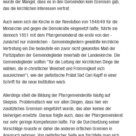
wurde der Mangel, dass es in den Gemeinden kein Gremium gab,
das die kirchlichen Interessen vertrat.
Auch wenn sich die Kirche in der Revolution von 1848/49 für die
Monarchie und gegen die Demokratie eingesetzt hatte, führte sie
dennoch 1851 mit dem Pfarrgemeinderat die erste von den -
zunächst nur männlichen - Gemeindegliedern gewählte kirchliche
Vertretung ein.Die bedeutete ein zuvor nicht gekanntes Maß der
Partizipation der Gemeindeglieder innerhalb der Landeskirche. Die
Gemeindeglieder sollten "für die Leitung der kirchlichen Dinge die
wählen, die in christlicher Weisheit und Frömmigkeit sich
auszeichnen"i, wie der pietistische Prälat Sixt Carl Kapff in einer
Schrift für die neue Institution warb.
Allerdings stieß die Bildung der Pfarrgemeinderäte häufig auf
Skepsis. Problematisch war vor allen Dingen, dass hier ein
zusätzliches Gremium eingeführt wurde, das aber keines der
bisherigen ersetzte. Daraus folgte auch, dass der Pfarrgemeinderat
nur sehr geringe Kompetenzen hatte. Für die Durchsetzung seiner
Vorschläge musste er daher die anderen örtlichen Gremien in
Anspruch nehmen. Von pietistischer Seite aus fürchtete man sich