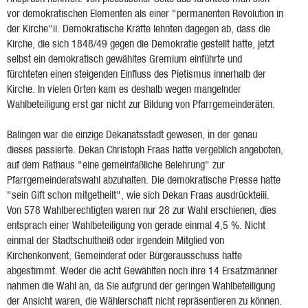
vor demokratischen Elementen als einer "permanenten Revolution in
der Kirche"ii. Demokratische Kräfte lehnten dagegen ab, dass die
Kirche, die sich 1848/49 gegen die Demokratie gestellt hatte, jetzt
selbst ein demokratisch gewähltes Gremium einführte und
fürchteten einen steigenden Einfluss des Pietismus innerhalb der
Kirche. In vielen Orten kam es deshalb wegen mangelnder
Wahlbeteiligung erst gar nicht zur Bildung von Pfarrgemeinderäten.
Balingen war die einzige Dekanatsstadt gewesen, in der genau
dieses passierte. Dekan Christoph Fraas hatte vergeblich angeboten,
auf dem Rathaus "eine gemeinfaßliche Belehrung" zur
Pfarrgemeinderatswahl abzuhalten. Die demokratische Presse hatte
"sein Gift schon mitgetheilt", wie sich Dekan Fraas ausdrückteiii.
Von 578 Wahlberechtigten waren nur 28 zur Wahl erschienen, dies
entsprach einer Wahlbeteiligung von gerade einmal 4,5 %. Nicht
einmal der Stadtschultheiß oder irgendein Mitglied von
Kirchenkonvent, Gemeinderat oder Bürgerausschuss hatte
abgestimmt. Weder die acht Gewählten noch ihre 14 Ersatzmänner
nahmen die Wahl an, da Sie aufgrund der geringen Wahlbeteiligung
der Ansicht waren, die Wählerschaft nicht repräsentieren zu können.