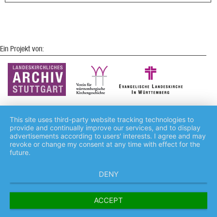
Ein Projekt von:
This site uses third-party website tracking technologies to
provide and continually improve our services, and to display
advertisements according to users' interests. I agree and may
Impressum
Kontakt
Datenschutz
revoke or change my consent at any time with effect for the
future.
DENY
ACCEPT