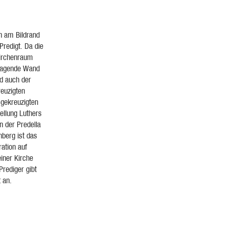
n am Bildrand
Predigt. Da die
Kirchenraum
 tragende Wand
nd auch der
euzigten
 gekreuzigten
tellung Luthers
n der Predella
nberg ist das
ration auf
iner Kirche
rediger gibt
t an.