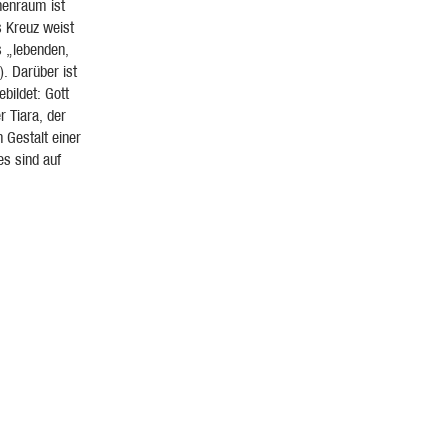
chenraum ist
s Kreuz weist
es „lebenden,
). Darüber ist
ebildet: Gott
r Tiara, der
n Gestalt einer
es sind auf