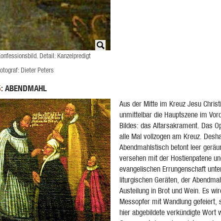
onfessionsbild. Detail: Kanzelpredigt
otograf: Dieter Peters
: ABENDMAHL
5
Aus der Mitte im Kreuz Jesu Christi
unmittelbar die Hauptszene im Vor
Bildes: das Altarsakrament. Das Opf
alle Mal vollzogen am Kreuz. Desha
Abendmahlstisch betont leer geräu
versehen mit der Hostienpatene un
evangelischen Errungenschaft unte
liturgischen Geräten, der Abendma
Austeilung in Brot und Wein. Es wir
Messopfer mit Wandlung gefeiert, 
hier abgebildete verkündigte Wort w