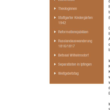
Theologinnen
Stuttgarter Kindergärten
1942
D
Reformationsjubiläen
E
Russlandauswanderung
o
1816/1817
Betsaal Wilhelmsdorf
I
Separatisten in Iptingen
K
Weltgebetstag
v
v
d