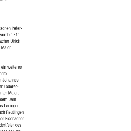
ischen Peter-
 wurde 1711
acher Ulrich
 Maler
 ein weiteres
annte
on Johannes
er Loderer-
nter Maler.
s dem Jahr
s Lauingen,
ach Reutlingen
ner Eisenacher
dertfeier des