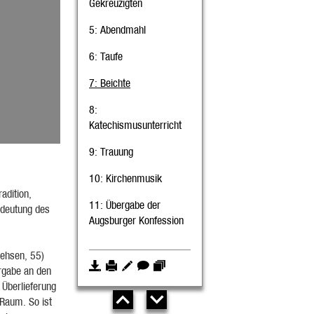
Gekreuzigten
5
: Abendmahl
6
: Taufe
7
: Beichte
8
:
Katechismusunterricht
9
: Trauung
10
: Kirchenmusik
adition,
11
: Übergabe der
Bedeutung des
Augsburger Konfession
rehsen, 55)
rgabe an den
 Überlieferung
Raum. So ist