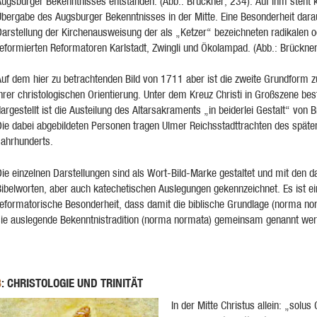
Augsburger Bekenntnisses entstanden. (Abb.: Brückner, 234). Auf ihm steht k
bergabe des Augsburger Bekenntnisses in der Mitte. Eine Besonderheit darau
Darstellung der Kirchenausweisung der als „Ketzer“ bezeichneten radikalen o
reformierten Reformatoren Karlstadt, Zwingli und Ökolampad. (Abb.: Brückner
Auf dem hier zu betrachtenden Bild von 1711 aber ist die zweite Grundform 
ihrer christologischen Orientierung. Unter dem Kreuz Christi in Großszene b
argestellt ist die Austeilung des Altarsakraments „in beiderlei Gestalt“ von 
Die dabei abgebildeten Personen tragen Ulmer Reichsstadttrachten des späte
Jahrhunderts.
ie einzelnen Darstellungen sind als Wort-Bild-Marke gestaltet und mit den 
Bibelworten, aber auch katechetischen Auslegungen gekennzeichnet. Es ist ei
reformatorische Besonderheit, dass damit die biblische Grundlage (norma no
sie auslegende Bekenntnistradition (norma normata) gemeinsam genannt wer
: CHRISTOLOGIE UND TRINITÄT
3
In der Mitte Christus allein: „solus