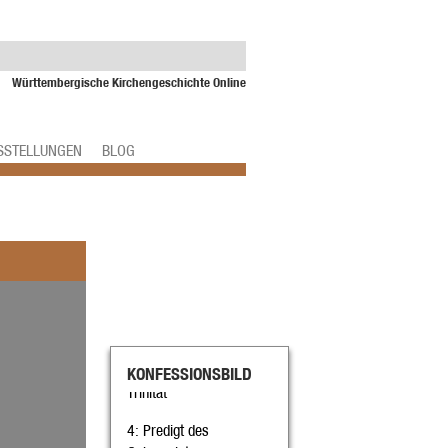
Württembergische Kirchengeschichte Online
SSTELLUNGEN
BLOG
1
: Evangelische Bilder
2
: Das Konfessionsbild
von Ulm-Jungingen
3
: Christologie und
KONFESSIONSBILD
Trinität
4
: Predigt des