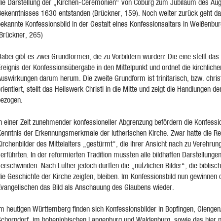
die Darstellung der „Kirchen-Ceremonien“ von Coburg zum Jubiläum des Au
Bekenntnisses 1630 entstanden (Brückner, 159). Noch weiter zurück geht da
bekannte Konfessionsbild in der Gestalt eines Konfessionsaltars in Weißenbu
(Brückner, 265)
abei gibt es zwei Grundformen, die zu Vorbildern wurden: Die eine stellt das 
reignis der Konfessionsübergabe in den Mittelpunkt und ordnet die kirchliche
Auswirkungen darum herum. Die zweite Grundform ist trinitarisch, bzw. chris
rientiert, stellt das Heilswerk Christi in die Mitte und zeigt die Handlungen de
bezogen.
n einer Zeit zunehmender konfessioneller Abgrenzung befördern die Konfessio
Kenntnis der Erkennungsmerkmale der lutherischen Kirche. Zwar hatte die Re
irchenbilder des Mittelalters „gestürmt“, die ihrer Ansicht nach zu Verehru
erführten. In der reformierten Tradition mussten alle bildhaften Darstellunge
erschwinden. Nach Luther jedoch durften die „nützlichen Bilder“, die biblis
ie Geschichte der Kirche zeigten, bleiben. Im Konfessionsbild nun gewinnen 
Evangelischen das Bild als Anschauung des Glaubens wieder.
Im heutigen Württemberg finden sich Konfessionsbilder in Bopfingen, Giengen
Schorndorf, im hohenlohischen Langenburg und Waldenburg, sowie das hier 