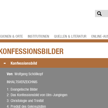
EGIONEN & ORTE
INSTITUTIONEN
QUELLEN & LITERATUR
ONLINE-AU
KONFESSIONSBILDER
Konfessionsbild
Von
: Wolfgang Schöllkopf
INHALTSVERZEICHNIS
1
: Evangelische Bilder
2
: Das Konfessionsbild von Ulm-Jungingen
3
: Christologie und Trinität
4
: Predigt des Gekreuzigten