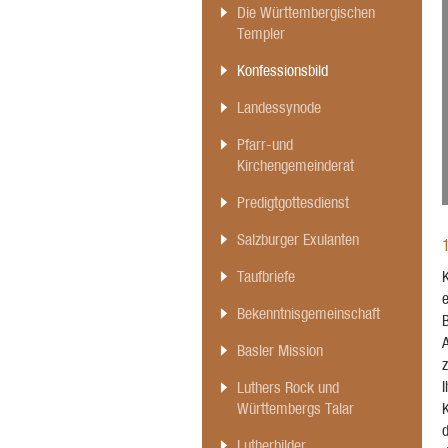
Die Württembergischen
Templer
Konfessionsbild
Landessynode
Pfarr-und
Kirchengemeinderat
Predigtgottesdienst
Salzburger Exulanten
K
Taufbriefe
e
Bekenntnisgemeinschaft
Basler Mission
Luthers Rock und
Württembergs Talar
Lutherbilder