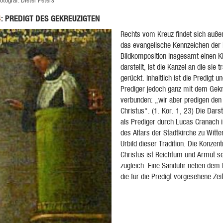
otograf: Dieter Peters
: PREDIGT DES GEKREUZIGTEN
4
Rechts vom Kreuz findet sich auße
das evangelische Kennzeichen der 
Bildkomposition insgesamt einen 
darstellt, ist die Kanzel an die sie
gerückt. Inhaltlich ist die Predigt u
Prediger jedoch ganz mit dem Gekr
verbunden: „wir aber predigen den
Christus“. (1. Kor. 1, 23) Die Dars
als Prediger durch Lucas Cranach i
des Altars der Stadtkirche zu Witte
Urbild dieser Tradition. Die Konzent
Christus ist Reichtum und Armut se
zugleich. Eine Sanduhr neben dem P
die für die Predigt vorgesehene Zei