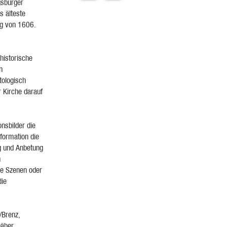
gsburger
s älteste
rg von 1606.
historische
n
tologisch
r Kirche darauf
nsbilder die
formation die
ng und Anbetung
n
che Szenen oder
die
/Brenz,
näher