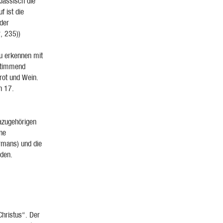
lassisch die
f ist die
der
, 235))
zu erkennen mit
estimmend
Brot und Wein.
n 17.
dazugehörigen
ne
rmans) und die
den.
 Christus“. Der