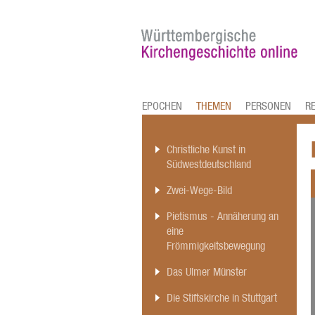
EPOCHEN
THEMEN
PERSONEN
R
Christliche Kunst in
Südwestdeutschland
Zwei-Wege-Bild
Pietismus - Annäherung an
eine
Frömmigkeitsbewegung
Das Ulmer Münster
Die Stiftskirche in Stuttgart