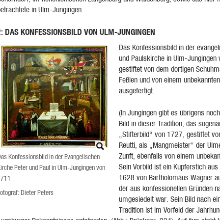
betrachtete in Ulm-Jungingen.
: DAS KONFESSIONSBILD VON ULM-JUNGINGEN
2
Das Konfessionsbild in der evangel
und Paulskirche in Ulm-Jungingen
gestiftet von dem dortigen Schuhm
Feßlen und von einem unbekannten
ausgefertigt.
(In Jungingen gibt es übrigens noch
Bild in dieser Tradition, das sogen
„Stifterbild“ von 1727, gestiftet v
Reutti, als „Mangmeister“ der Ulm
Zunft, ebenfalls von einem unbekan
as Konfessionsbild in der Evangelischen
Sein Vorbild ist ein Kupferstich au
irche Peter und Paul in Ulm-Jungingen von
1628 von Bartholomäus Wagner au
1711
der aus konfessionellen Gründen n
otograf: Dieter Peters
umgesiedelt war. Sein Bild nach ei
Tradition ist im Vorfeld der Jahrhun