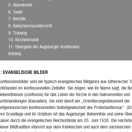
5
: Abendmahl
6
: Taufe
7
: Beichte
8
: Katechismusunterricht
9
: Trauung
10
: Kirchenmusik
11
: Übergabe der Augsburger Konfession
Anhang
: EVANGELISCHE BILDER
1
onfessionsbilder sind ein typisch evangelisches Bildgenre aus lutherischer Tr
ntstanden im konfessionellen Zeitalter. Sie zeigen, wie ihr Name sagt, die 
Bekenntnisses (confessio) für das Leben der Kirche in den Sakramenten und
Amtshandlungen (Kasualien). Sie sind damit ein „Orientierungsdokument der
zeitgenössischen konfessionellen Selbstgewissheit des Protestantismus“. (D
Ihre Grundlage und ihr Urdatum ist das Augsburger Bekenntnis und seine Übe
Kaiser durch die evangelischen Reichsstände am 25. Juni 1530. Die reichste
dieser Bildtradition stammt aus dem fränkischen und auch dem sächsischen 