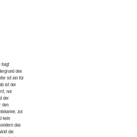
 folgt
dergrund des
er ist ein für
lb ist der
mt, nur
d der
r den
hlskanne, zur
d kein
sondern das
irkt die