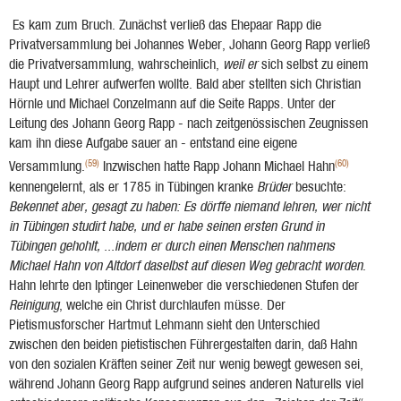
Es kam zum Bruch. Zunächst verließ das Ehepaar Rapp die
Privatversammlung bei Johannes Weber, Johann Georg Rapp verließ
die Privatversammlung, wahrscheinlich,
weil er
sich selbst zu einem
Haupt und Lehrer aufwerfen wollte. Bald aber stellten sich Christian
Hörnle und Michael Conzelmann auf die Seite Rapps. Unter der
Leitung des Johann Georg Rapp - nach zeitgenössischen Zeugnissen
kam ihn diese Aufgabe sauer an - entstand eine eigene
(59)
(60)
Versammlung.
Inzwischen hatte Rapp Johann Michael Hahn
kennengelernt, als er 1785 in Tübingen kranke
Brüder
besuchte:
Bekennet aber, gesagt zu haben: Es dörffe niemand lehren, wer nicht
in Tübingen studirt habe, und er habe seinen er­sten Grund in
Tübingen gehohlt, ...indem er durch einen Menschen nahmens
Michael Hahn von Altdorf daselbst auf diesen Weg gebracht worden
.
Hahn lehrte den Iptinger Leinen­weber die verschiedenen Stufen der
Reinigung
, welche ein Christ durchlaufen müsse. Der
Pietismusforscher Hartmut Lehmann sieht den Unterschied
zwischen den beiden pietistischen Führergestalten darin, daß Hahn
von den sozialen Kräften seiner Zeit nur wenig bewegt gewesen sei,
während Johann Georg Rapp aufgrund seines anderen Naturells viel