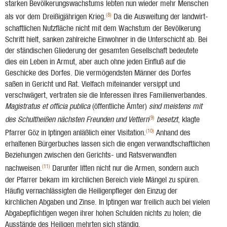
starken Bevölkerungswachstums lebten nun wieder mehr Menschen
(8)
als vor dem Dreißigjährigen Krieg.
Da die Ausweitung der landwirt­
schaftlichen Nutzfläche nicht mit dem Wachstum der Bevölkerung
Schritt hielt, sanken zahl­reiche Einwohner in die Unterschicht ab. Bei
der stän­dischen Gliederung der gesamten Ge­sellschaft bedeutete
dies ein Leben in Armut, aber auch ohne jeden Einfluß auf die
Geschicke des Dorfes. Die vermögendsten Männer des Dorfes
saßen in Gericht und Rat. Vielfach mit­einander versippt und
verschwägert, vertraten sie die Interessen ihres Familienverbandes.
Magistratus et officia publica
(öffentliche Ämter)
sind meistens mit
(9)
des Schultheißen nächsten Freunden und Vettern
besetzt
, klagte
(10)
Pfarrer Göz in Iptingen anläß­lich einer Visitation.
Anhand des
erhaltenen Bürgerbuches lassen sich die engen verwandtschaftlichen
Beziehungen zwischen den Gerichts- und Ratsverwandten
(11)
nachweisen.
Darunter litten nicht nur die Ar­men, son­dern auch
der Pfarrer bekam im kirchlichen Bereich viele Mängel zu spüren.
Häufig vernach­lässigten die Heiligenpfleger den Einzug der
kirchlichen Abgaben und Zinse. In Iptingen war freilich auch bei vielen
Abgabepflichtigen wegen ihrer hohen Schulden nichts zu holen; die
Ausstände des Heiligen mehrten sich ständig.