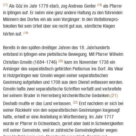
(17)
(18)
Als Göz im Jahr 1779 starb, zog Andreas Genter
als Pfarrer
in Iptingen auf. Er nahm eine ganz andere Haltung zu den führenden
Männern des Dorfes ein als sein Vorgänger: In den Visitationspro­
tokollen fiel sein Urteil über sie recht gut aus, sämtliche Klagen
(19)
hörten auf.
Bereits in den späten dreißiger Jahren des 18. Jahrhunderts
entstand in Iptingen eine pietistische Bewegung. Mit Pfarrer Wilhelm
(20)
Chri­stian Gmelin (1684-1746)
kam im November 1738 ein
Anhänger des separatistisch gefärbten Pietismus ins Dorf. Als Vikar
in Holzgerlingen war Gmelin wegen seiner separatistischen
Gesinnung aufgefallen und 1708 aus dem Dienst entlassen worden.
Gmelin hatte zwei separatistische Schriften verfaßt und verbreitete
bei seinem Bruder in Herrenberg kirchenkritische Gedanken.
(21)
(22)
Deshalb mußte er das Land verlassen.
Erst nachdem er sich bei
seiner Rückkehr von den separatisti­schen Gesinnungen losgesagt
hatte, erhielt er eine Anstellung in Württemberg. Im Jahr 1717
wurde er Pfarrer in Ochsenbach, geriet aber bald in Schwierigkeiten
mit seiner Gemeinde, weil er zahlreiche Gemeindeglieder wegen