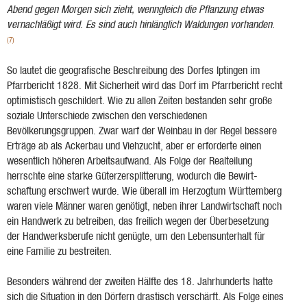
Abend gegen Morgen sich zieht, wenngleich die Pflanzung etwas
vernachläßigt wird. Es sind auch hinlänglich Waldungen vor­handen.
(7)
So lautet die geografische Beschreibung des Dorfes Iptingen im
Pfarrbericht 1828. Mit Sicherheit wird das Dorf im Pfarrbericht recht
optimistisch ge­schildert. Wie zu allen Zeiten bestanden sehr große
soziale Unterschiede zwischen den ver­schiedenen
Bevölkerungsgruppen. Zwar warf der Weinbau in der Regel bessere
Erträge ab als Ackerbau und Viehzucht, aber er erforderte einen
wesentlich höheren Arbeitsaufwand. Als Folge der Realteilung
herrschte eine starke Güterzersplitterung, wodurch die Bewirt­
schaftung erschwert wurde. Wie überall im Herzogtum Württemberg
waren viele Männer waren genötigt, neben ih­rer Landwirtschaft noch
ein Handwerk zu betreiben, das freilich wegen der Überbesetzung
der Handwerksberufe nicht genügte, um den Lebensunterhalt für
eine Familie zu bestreiten.
Besonders während der zweiten Hälfte des 18. Jahrhunderts hatte
sich die Situation in den Dörfern drastisch verschärft. Als Folge eines