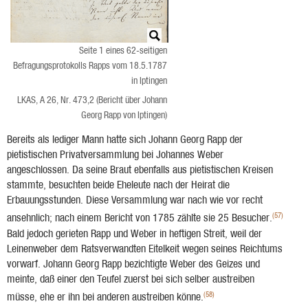
Seite 1 eines 62-seitigen
Befragungsprotokolls Rapps vom 18.5.1787
in Iptingen
LKAS, A 26, Nr. 473,2 (Bericht über Johann
Georg Rapp von Iptingen)
Bereits als lediger Mann hatte sich Johann Georg Rapp der
pietistischen Privatversammlung bei Johannes Weber
angeschlossen. Da seine Braut ebenfalls aus pietistischen Kreisen
stammte, besuchten beide Eheleute nach der Heirat die
Erbauungsstunden. Diese Versamm­lung war nach wie vor recht
(57)
ansehnlich; nach einem Bericht von 1785 zählte sie 25 Besu­cher.
Bald jedoch gerieten Rapp und Weber in heftigen Streit, weil der
Leinenweber dem Ratsverwandten Eitelkeit wegen seines Reichtums
vorwarf. Johann Georg Rapp bezichtigte Weber des Geizes und
meinte, daß einer den Teufel zuerst bei sich selber austreiben
(58)
müsse, ehe er ihn bei anderen austreiben könne.