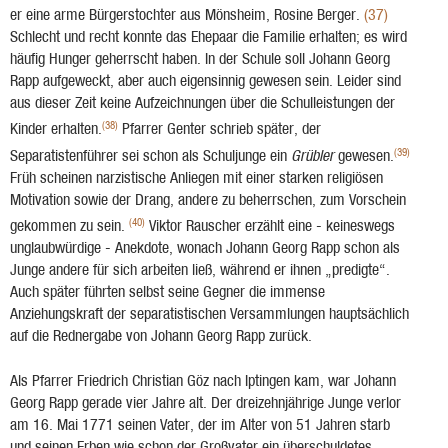
er eine arme Bür­gerstochter aus Mönsheim, Rosine Berger.
(37)
Schlecht und recht konnte das Ehepaar die Familie erhalten; es wird
häufig Hunger ge­herrscht haben. In der Schule soll Johann Georg
Rapp aufgeweckt, aber auch eigensinnig gewesen sein. Leider sind
aus dieser Zeit keine Aufzeichnungen über die Schulleistungen der
(38)
Kinder erhalten.
Pfarrer Genter schrieb später, der
(39)
Separatistenführer sei schon als Schuljunge ein
Grübler
gewesen.
Früh scheinen narzistische An­liegen mit einer starken religiösen
Motivation sowie der Drang, andere zu beherrschen, zum Vorschein
(40)
gekommen zu sein.
Viktor Rauscher erzählt eine - keineswegs
unglaubwürdige - Anekdote, wonach Johann Georg Rapp schon als
Junge andere für sich arbeiten ließ, während er ihnen „predigte“.
Auch später führten selbst seine Gegner die immense
Anziehungskraft der separa­tistischen Versammlungen hauptsächlich
auf die Rednergabe von Johann Georg Rapp zu­rück.
Als Pfar­rer Friedrich Christian Göz nach Iptingen kam, war Johann
Georg Rapp ge­rade vier Jahre alt. Der dreizehnjährige Junge verlor
am 16. Mai 1771 seinen Va­ter, der im Alter von 51 Jahren starb
und seinen Erben wie schon der Großvater ein überschuldetes