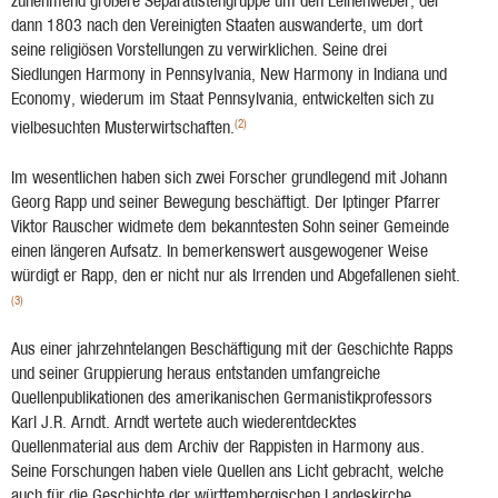
zunehmend größere Separatistengruppe um den Leinenweber, der
dann 1803 nach den Vereinigten Staaten auswanderte, um dort
seine religiösen Vorstellungen zu verwirklichen. Seine drei
Siedlungen Harmony in Pennsylvania, New Harmony in Indiana und
Economy, wiederum im Staat Pennsylvania, entwickelten sich zu
(2)
vielbesuchten Musterwirtschaften.
Im wesentlichen haben sich zwei Forscher grundlegend mit Johann
Georg Rapp und seiner Bewegung beschäftigt. Der Iptinger Pfarrer
Viktor Rauscher widmete dem bekanntesten Sohn seiner Gemeinde
einen längeren Aufsatz. In bemerkenswert ausgewogener Weise
würdigt er Rapp, den er nicht nur als Irrenden und Abgefallenen sieht.
(3)
Aus einer jahrzehntelangen Beschäftigung mit der Geschichte Rapps
und seiner Gruppierung heraus entstanden umfangreiche
Quellenpublikationen des amerikanischen Germanistikprofessors
Karl J.R. Arndt. Arndt wertete auch wiederentdecktes
Quellenmaterial aus dem Archiv der Rappisten in Harmony aus.
Seine Forschungen haben viele Quellen ans Licht gebracht, welche
auch für die Geschichte der württembergischen Landeskirche