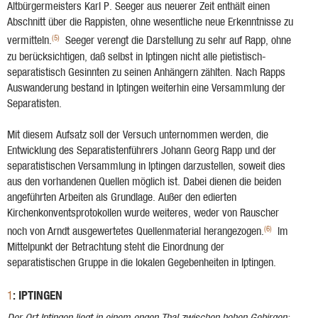
Altbürgermeisters Karl P. Seeger aus neuerer Zeit enthält einen
Abschnitt über die Rappisten, ohne wesentliche neue Erkenntnisse zu
(5)
vermitteln.
Seeger verengt die Darstellung zu sehr auf Rapp, ohne
zu berücksichtigen, daß selbst in Iptingen nicht alle pietistisch-
separatistisch Gesinnten zu seinen Anhängern zählten. Nach Rapps
Auswanderung bestand in Iptingen weiterhin eine Versammlung der
Separatisten.
Mit diesem Aufsatz soll der Versuch unternommen werden, die
Entwicklung des Separatistenführers Johann Georg Rapp und der
separatistischen Versammlung in Iptingen darzustellen, soweit dies
aus den vorhandenen Quellen möglich ist. Dabei dienen die beiden
angeführten Arbeiten als Grundlage. Außer den edierten
Kirchenkonventsprotokollen wurde weiteres, weder von Rauscher
(6)
noch von Arndt ausgewertetes Quellenmaterial herangezogen.
Im
Mittelpunkt der Betrachtung steht die Einordnung der
separatistischen Gruppe in die lokalen Gegebenheiten in Iptingen.
: IPTINGEN
1
Der Ort Iptingen liegt in einem engen Thal zwischen hohen Ge­birgen;