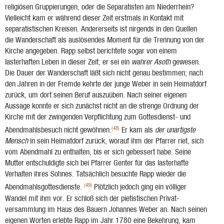
religiösen Gruppierungen, oder die Separatisten am Nie­derrhein?
Vielleicht kam er während dieser Zeit erstmals in Kontakt mit
separatistischen Krei­sen. Andererseits ist nirgends in den Quellen
die Wanderschaft als auslösendes Moment für die Trennung von der
Kirche angegeben. Rapp selbst berichtete sogar von einem
lasterhaften Leben in dieser Zeit; er sei ein
wahrer Asoth
gewesen.
Die Dauer der Wanderschaft läßt sich nicht genau bestimmen; nach
den Jahren in der Fremde kehrte der junge Weber in sein Heimatdorf
zurück, um dort seinen Beruf auszuüben. Nach seiner eigenen
Aussage konnte er sich zunächst nicht an die strenge Ordnung der
Kirche mit der zwingenden Verpflichtung zum Gottesdienst- und
(48)
Abendmahlsbesuch nicht gewöhnen.
Er kam als
der unartigste
Mensch
in sein Heimatdorf zurück, worauf ihm der Pfarrer riet, sich
vom Abendmahl zu enthalten, bis er sich gebessert habe. Seine
Mutter entschuldigte sich bei Pfarrer Genter für das lasterhafte
Verhalten ihres Sohnes. Tatsächlich besuchte Rapp wieder die
(49)
Abendmahlsgottesdienste.
Plötzlich jedoch ging ein völliger
Wandel mit ihm vor. Er schloß sich der pietistischen Privat­
versammlung im Haus des Bauern Johannes Weber an. Nach seinen
eigenen Worten erlebte Rapp im Jahr 1780 eine Bekehrung, kam