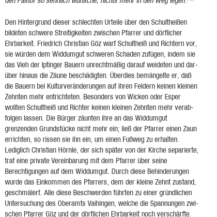
den Pastor so sehnlich wünsche, nichts mehr in den Weg legen.
Den Hintergrund dieser schlechten Urteile über den Schultheißen
bildeten schwere Streitig­keiten zwischen Pfarrer und dörflicher
Ehrbarkeit. Friedrich Christian Göz warf Schultheiß und Richtern vor,
sie würden dem Widdumgut schweren Schaden zufügen, indem sie
das Vieh der Iptinger Bauern unrechtmäßig darauf weideten und dar­
über hinaus die Zäune be­schädigten. Überdies bemängelte er, daß
die Bauern bei Kulturveränderungen auf ihren Fel­dern keinen klei­nen
Zehnten mehr entrichteten. Besonders von Wicken oder Esper
wollten Schultheiß und Richter keinen kleinen Zehnten mehr verab­
folgen lassen. Die Bürger zäunten ihre an das Widdumgut
grenzenden Grundstücke nicht mehr ein; ließ der Pfarrer einen Zaun
errichten, so rissen sie ihn ein, um einen Fußweg zu erhalten.
Lediglich Christian Hörnle, der sich später von der Kirche separierte,
traf eine private Vereinbarung mit dem Pfarrer über seine
Berechtigun­gen auf dem Widdumgut. Durch diese Behinderungen
wurde das Einkom­men des Pfarrers, dem der kleine Zehnt zustand,
geschmälert. Alle diese Beschwerden führten zu einer gründlichen
Untersuchung des Oberamts Vaihingen, welche die Span­nungen zwi­
schen Pfarrer Göz und der dörflichen Ehrbarkeit noch verschärfte.