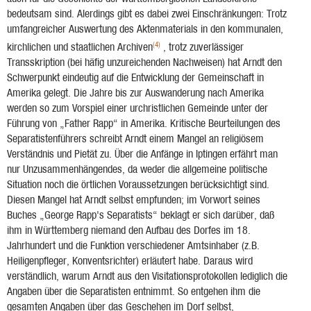
bedeutsam sind. Alerdings gibt es dabei zwei Einschränkungen: Trotz
umfangreicher Auswertung des Aktenmaterials in den kommunalen,
(4)
kirchlichen und staatlichen Archiven
, trotz zuverlässiger
Transskription (bei häfig unzureichenden Nachweisen) hat Arndt den
Schwerpunkt eindeutig auf die Entwicklung der Gemeinschaft in
Amerika gelegt. Die Jahre bis zur Auswanderung nach Amerika
werden so zum Vorspiel einer urchristlichen Gemeinde unter der
Führung von „Father Rapp“ in Amerika. Kritische Beurteilungen des
Separatistenführers schreibt Arndt einem Mangel an religiösem
Verständnis und Pietät zu. Über die Anfänge in Iptingen erfährt man
nur Unzusammenhängendes, da weder die allgemeine politische
Situation noch die örtlichen Voraussetzungen berücksichtigt sind.
Diesen Mangel hat Arndt selbst empfunden; im Vorwort seines
Buches „George Rapp's Separatists“ beklagt er sich darüber, daß
ihm in Württemberg niemand den Aufbau des Dorfes im 18.
Jahrhundert und die Funktion verschiedener Amtsinhaber (z.B.
Heiligenpfleger, Konventsrichter) erläutert habe. Daraus wird
verständlich, warum Arndt aus den Visitationsprotokollen lediglich die
Angaben über die Separatisten entnimmt. So entgehen ihm die
gesamten Angaben über das Geschehen im Dorf selbst,