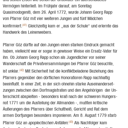
Vermögen hinter­ließ. Im Frühjahr darauf, am Sonntag
Quasimodogeniti, dem 26. April 1772, wurde Johann Georg Rapp
von Pfarrer Göz mit vier weiteren Jungen und fünf Mädchen
(41)
konfirmiert.
Gleichzeitig kam er „aus der Schule“ und erlernte das
Handwerk des Leinenwebers.
Pfarrer Göz dürfte auf den Jungen einen starken Eindruck gemacht
haben, vielleicht war er sogar in gewisser Weise ein Ersatz-Vater für
ihn. Ob Johann Georg Rapp schon als Jugendlicher vor seiner
Wanderschaft die Privatversammlungen bei Pfarrer Göz besuchte,
(42)
ist unklar.
Mit Sicherheit hat die konfliktbeladene Be­ziehung des
Pfar­rers gegenüber den dörflichen Honoratioren Rapp nachhaltig
beein­flußt. In einer Zeit, in der sich ohnehin starke Auseinanderset­
zungen zwischen den Dorfmagistraten und den Angehörigen der Un­
terschicht abspielten - besonders kraß nach der schweren Hungers­
not 1771 um die Austeilung der Allmanden -, mußten kritische
Äuße­rungen des Pfar­rers über Schultheiß, Gericht und Rat dem
armen Dorfjungen besonders imponieren. Am 8. August 1779 starb
(43)
Pfarrer Göz an
apoplectischen Anfällen
.
Als Nachfolger kam