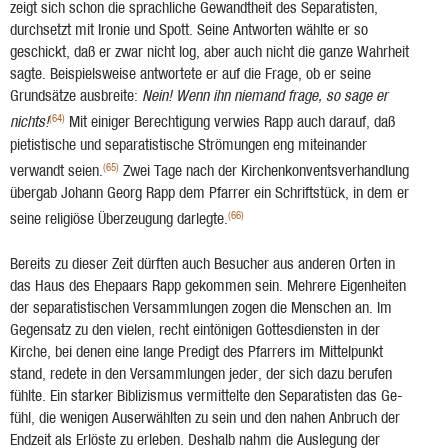
zeigt sich schon die sprachliche Gewandtheit des Separatisten,
durchsetzt mit Ironie und Spott. Seine Antworten wählte er so
geschickt, daß er zwar nicht log, aber auch nicht die ganze Wahrheit
sagte. Beispielsweise antwortete er auf die Frage, ob er seine
Grundsätze ausbreite:
Nein! Wenn ihn niemand frage, so sage er
(64)
nichts!
Mit einiger Berechtigung verwies Rapp auch darauf, daß
pietistische und separatistische Strömungen eng miteinander
(65)
verwandt seien.
Zwei Tage nach der Kirchenkonventsverhandlung
übergab Johann Georg Rapp dem Pfarrer ein Schriftstück, in dem er
(66)
seine religiöse Überzeugung darlegte.
Bereits zu dieser Zeit dürften auch Besucher aus anderen Orten in
das Haus des Ehepaars Rapp gekommen sein. Mehrere Eigenheiten
der separatistischen Versammlungen zogen die Menschen an. Im
Gegensatz zu den vielen, recht eintönigen Gottesdiensten in der
Kirche, bei denen eine lange Predigt des Pfarrers im Mittelpunkt
stand, redete in den Versammlungen je­der, der sich dazu berufen
fühlte. Ein starker Biblizismus vermittelte den Separatisten das Ge­
fühl, die wenigen Auserwählten zu sein und den nahen Anbruch der
Endzeit als Erlöste zu er­leben. Deshalb nahm die Auslegung der