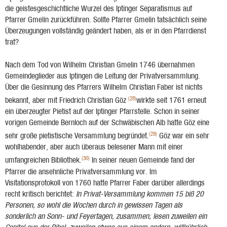
die geistesgeschichtliche Wurzel des Iptinger Sepa­ratismus auf
Pfarrer Gmelin zurückführen. Sollte Pfarrer Gmelin tatsächlich seine
Überzeugungen vollständig geändert haben, als er in den Pfarrdienst
trat?
Nach dem Tod von Wilhelm Chri­stian Gmelin 1746 übernahmen
Gemeindeglieder aus Iptingen die Leitung der Privatversammlung.
Über die Gesinnung des Pfarrers Wilhelm Christian Faber ist nichts
(28)
bekannt, aber mit Friedrich Christian Göz
wirkte seit 1761 erneut
ein überzeugter Pietist auf der Iptinger Pfarrstelle. Schon in seiner
vo­rigen Gemeinde Bernloch auf der Schwäbischen Alb hatte Göz eine
(29)
sehr große pietistische Versammlung begründet.
Göz war ein sehr
wohl­habender, aber auch überaus belesener Mann mit einer
(30)
umfangreichen Bibliothek.
In seiner neuen Gemeinde fand der
Pfarrer die an­sehnliche Privatversammlung vor. Im
Visitationsprotokoll von 1760 hatte Pfarrer Faber darüber allerdings
recht kritisch berichtet:
In Privat-Versammlung kommen 15 biß 20
Personen, so wohl die Wochen durch in gewissen Tagen als
sonderlich an Sonn- und Feyertagen, zusammen; lesen zuweilen ein