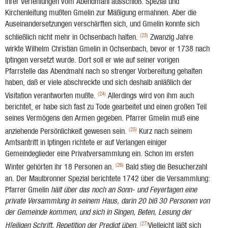
ihrer Verfehlungen vom Abendmahl ausschloß. Spezial und
Kirchenleitung mußten Gmelin zur Mäßigung ermahnen. Aber die
Auseinander­setzungen verschärften sich, und Gmelin konnte sich
(23)
schließlich nicht mehr in Ochsenbach halten.
Zwanzig Jahre
wirkte Wilhelm Christian Gmelin in Ochsenbach, bevor er 1738 nach
Ip­tingen versetzt wurde. Dort soll er wie auf seiner vorigen
Pfarrstelle das Abendmahl nach so strenger Vorbereitung gehalten
haben, daß er viele abschreckte und sich deshalb anläßlich der
(24)
Visitation verantworten mußte.
Allerdings wird von ihm auch
berichtet, er habe sich fast zu Tode gearbeitet und einen großen Teil
seines Vermögens den Armen gegeben. Pfarrer Gmelin muß eine
(25)
anziehende Persönlichkeit gewesen sein.
Kurz nach seinem
Amtsantritt in Iptingen richtete er auf Verlangen einiger
Gemeindeglieder eine Privatversammlung ein. Schon im ersten
(26)
Winter gehörten ihr 18 Personen an.
Bald stieg die Besucherzahl
an. Der Maulbronner Spezial berichtete 1742 über die Versammlung:
Pfarrer Gmelin
hält über das noch an Sonn- und Feyertagen eine
private Versammlung in seinem Haus, darin 20 biß 30 Personen von
der Gemeinde kommen, und sich in Singen, Beten, Lesung der
(27)
H[eiligen Schrift, Repetition der Predigt üben.
Vielleicht läßt sich