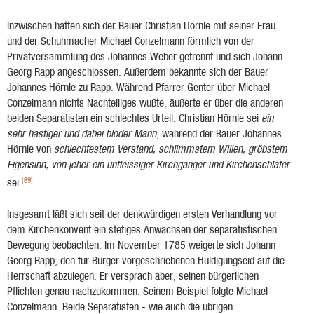
Inzwischen hatten sich der Bauer Christian Hörnle mit seiner Frau
und der Schuhmacher Mi­chael Conzelmann förmlich von der
Privatversammlung des Johannes Weber getrennt und sich Johann
Georg Rapp angeschlossen. Außerdem bekannte sich der Bauer
Johannes Hörnle zu Rapp. Während Pfarrer Genter über Michael
Conzelmann nichts Nachteiliges wußte, äußerte er über die anderen
beiden Separatisten ein schlechtes Urteil. Christian Hörnle sei
ein
sehr ha­stiger und dabei blöder Mann
, während der Bauer Johannes
Hörnle von
schlechtestem Ver­stand, schlimmstem Willen, gröbstem
Eigensinn, von jeher ein unfleissiger Kirchgänger und Kirchenschläfer
(69)
sei.
Insgesamt läßt sich seit der denkwürdigen ersten Verhandlung vor
dem Kirchenkonvent ein stetiges Anwachsen der separatistischen
Bewegung beobachten. Im November 1785 weigerte sich Johann
Georg Rapp, den für Bürger vorgeschriebenen Huldigungseid auf die
Herrschaft abzulegen. Er versprach aber, seinen bürgerlichen
Pflichten genau nachzukommen. Seinem Beispiel folgte Michael
Conzelmann. Beide Separatisten - wie auch die übrigen