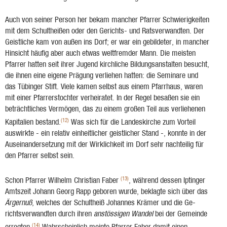
Auch von seiner Person her bekam mancher Pfarrer Schwierigkeiten
mit dem Schultheißen oder den Gerichts- und Ratsverwandten. Der
Geistliche kam von außen ins Dorf; er war ein gebildeter, in man­cher
Hinsicht häufig aber auch etwas weltfremder Mann. Die meisten
Pfar­rer hatten seit ihrer Jugend kirchliche Bildungsanstalten besucht,
die ihnen eine eigene Prä­gung verliehen hatten: die Seminare und
das Tübinger Stift. Viele kamen selbst aus einem Pfarrhaus, waren
mit einer Pfarrerstochter verheiratet. In der Regel besaßen sie ein
beträchtli­ches Vermögen, das zu einem großen Teil aus verlie­henen
(12)
Kapitalien bestand.
Was sich für die Landeskirche zum Vor­teil
auswirkte - ein relativ einheitlicher geistlicher Stand -, konnte in der
Auseinandersetzung mit der Wirklichkeit im Dorf sehr nachteilig für
den Pfarrer selbst sein.
(13)
Schon Pfarrer Wilhelm Christian Faber
, während dessen Iptinger
Amtszeit Johann Georg Rapp geboren wurde, beklagte sich über das
Ärgernuß
, welches der Schultheiß Johannes Krämer und die Ge­
richtsverwandten durch ihren
anstössigen Wandel
bei der Gemeinde
(14)
er­regten.
Wahrscheinlich meinte Pfarrer Faber damit einen