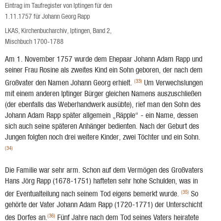
Eintrag im Taufregister von Iptingen für den
1.11.1757 für Johann Georg Rapp
LKAS, Kirchenbucharchiv, Iptingen, Band 2,
Mischbuch 1700-1788
Am 1. November 1757 wurde dem Ehepaar Johann Adam Rapp und
seiner Frau Rosine als zweites Kind ein Sohn geboren, der nach dem
(33)
Großvater den Namen Johann Georg er­hielt.
Um Verwechslungen
mit einem anderen Iptinger Bürger gleichen Namens auszu­schließen
(der ebenfalls das Weberhandwerk ausübte), rief man den Sohn des
Johann Adam Rapp später allgemein „Räpple“ - ein Name, dessen
sich auch seine späteren Anhänger be­dienten. Nach der Geburt des
Jungen folgten noch drei weitere Kinder, zwei Töchter und ein Sohn.
(34)
Die Familie war sehr arm. Schon auf dem Vermögen des Großvaters
Hans Jörg Rapp (1678-1751) hafteten sehr hohe Schulden, was in
(35)
der Even­tualteilung nach seinem Tod eigens be­merkt wurde.
So
gehörte der Vater Johann Adam Rapp (1720-1771) der Unterschicht
(36)
des Dorfes an.
Fünf Jahre nach dem Tod seines Vaters heiratete