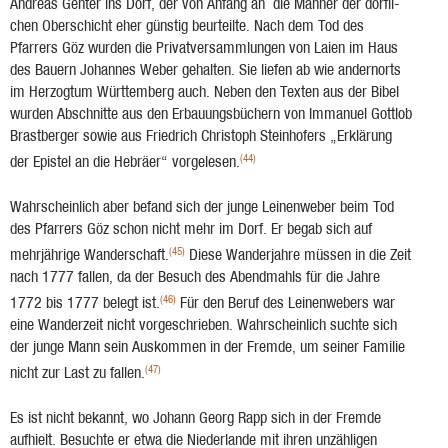
Andreas Genter ins Dorf, der von Anfang an die Männer der dörfli­
chen Oberschicht eher günstig be­urteilte. Nach dem Tod des
Pfarrers Göz wurden die Privatversammlungen von Laien im Haus
des Bauern Johannes Weber gehalten. Sie liefen ab wie andernorts
im Herzogtum Württem­berg auch. Neben den Texten aus der Bibel
wurden Abschnitte aus den Erbauungsbüchern von Immanuel Gottlob
Brastberger sowie aus Friedrich Christoph Steinhofers „Erklärung
(44)
der Epistel an die Hebräer“ vorgelesen.
Wahrscheinlich aber befand sich der junge Leinenweber beim Tod
des Pfarrers Göz schon nicht mehr im Dorf. Er begab sich auf
(45)
mehrjährige Wanderschaft.
Diese Wanderjahre müs­sen in die Zeit
nach 1777 fallen, da der Besuch des Abendmahls für die Jahre
(46)
1772 bis 1777 belegt ist.
Für den Beruf des Leinenwebers war
eine Wanderzeit nicht vorgeschrieben. Wahrscheinlich suchte sich
der junge Mann sein Auskommen in der Fremde, um seiner Fami­lie
(47)
nicht zur Last zu fallen.
Es ist nicht bekannt, wo Johann Georg Rapp sich in der Fremde
aufhielt. Besuchte er etwa die Niederlande mit ihren unzähligen