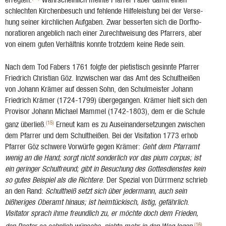
schlechten Kirchenbesuch und fehlende Hilfeleistung bei der Verse­
hung seiner kirchlichen Aufgaben. Zwar besserten sich die Dorfho­
noratioren angeblich nach einer Zurechtweisung des Pfarrers, aber
von einem guten Verhältnis konnte trotzdem keine Rede sein.
Nach dem Tod Fabers 1761 folgte der pieti­stisch gesinnte Pfarrer
Friedrich Christian Göz. Inzwischen war das Amt des Schultheißen
von Johann Krämer auf dessen Sohn, den Schulmeister Johann
Friedrich Krämer (1724-1799) übergegangen. Krämer hielt sich den
Provisor Johann Michael Mammel (1742-1803), dem er die Schule
(15)
ganz überließ.
Erneut kam es zu Auseinandersetzungen zwi­schen
dem Pfarrer und dem Schultheißen. Bei der Visi­tation 1773 erhob
Pfarrer Göz schwere Vorwürfe gegen Krämer:
Geht dem Pfarr­amt
wenig an die Hand; sorgt nicht sonderlich vor das pium corpus; ist
ein geringer Schulfreund; gibt in Be­suchung des Gottesdienstes kein
so gutes Beispiel als die Richtere.
Der Spezial von Dürrmenz schrieb
an den Rand:
Schultheiß setzt sich über jedermann, auch sein
bißheriges Oberamt hinaus; ist heimtückisch, listig, gefähr­lich.
Visitator sprach ihme freundlich zu, er möchte doch dem Frieden,
(16)