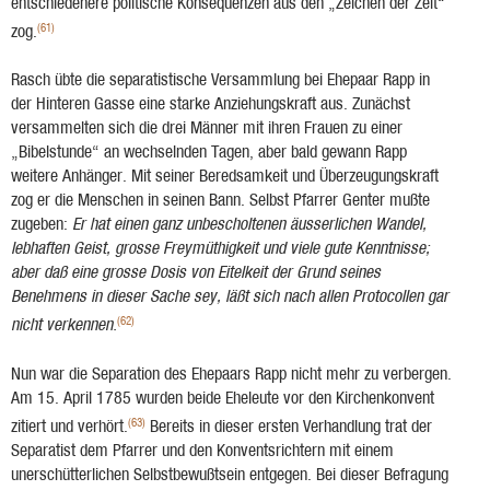
entschiedenere politische Konsequenzen aus den „Zeichen der Zeit“
(61)
zog.
Rasch übte die separatistische Versammlung bei Ehepaar Rapp in
der Hinteren Gasse eine starke Anziehungskraft aus. Zunächst
versammelten sich die drei Männer mit ihren Frauen zu einer
„Bibelstunde“ an wechselnden Tagen, aber bald gewann Rapp
weitere Anhänger. Mit seiner Beredsamkeit und Überzeugungskraft
zog er die Menschen in seinen Bann. Selbst Pfar­rer Genter mußte
zugeben:
Er hat einen ganz unbescholtenen äusserlichen Wandel,
lebhaften Geist, grosse Freymüthigkeit und viele gute Kenntnisse;
aber daß eine grosse Dosis von Eitel­keit der Grund seines
Benehmens in dieser Sache sey, läßt sich nach allen Protocollen gar
(62)
nicht verkennen.
Nun war die Separation des Ehepaars Rapp nicht mehr zu verbergen.
Am 15. April 1785 wurden beide Eheleute vor den Kirchenkonvent
(63)
zitiert und verhört.
Bereits in dieser ersten Verhandlung trat der
Separatist dem Pfarrer und den Konventsrichtern mit einem
unerschüt­terlichen Selbstbewußtsein entgegen. Bei dieser Befragung