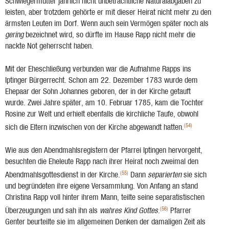
Schwiegermut­ter jährlich nicht unbeträchtliche Naturalabgaben zu
leisten, aber trotzdem gehörte er mit dieser Heirat nicht mehr zu den
ärmsten Leuten im Dorf. Wenn auch sein Vermögen später noch als
gering
bezeichnet wird, so dürfte im Hause Rapp nicht mehr die
nackte Not geherrscht haben.
Mit der Eheschließung verbunden war die Aufnahme Rapps ins
Iptinger Bürgerrecht. Schon am 22. Dezember 1783 wurde dem
Ehepaar der Sohn Johannes geboren, der in der Kirche getauft
wurde. Zwei Jahre später, am 10. Februar 1785, kam die Tochter
Rosine zur Welt und erhielt ebenfalls die kirchliche Taufe, obwohl
(54)
sich die Eltern inzwischen von der Kirche ab­gewandt hatten.
Wie aus den Abendmahlsregistern der Pfarrei Iptingen hervorgeht,
besuchten die Eheleute Rapp nach ihrer Heirat noch zweimal den
(55)
Abendmahlsgottesdienst in der Kirche.
Dann
separierten
sie sich
und begründeten ihre eigene Versammlung. Von Anfang an stand
Chri­stina Rapp voll hinter ihrem Mann, teilte seine separatistischen
(56)
Überzeugungen und sah ihn als
wahres Kind Gottes
.
Pfarrer
Genter beurteilte sie im allgemeinen Denken der damaligen Zeit als