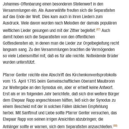
Johannes-Offenbarung einen besonderen Stellenwert in den
Versammlungen ein. Als Auserwählte freuten sich die Separatisten
auf das Ende der Welt. Dies kam auch in ihren Liedern zum
Ausdruck. Viele davon wurden nach Melodien der damals populären
(67)
weltlichen Lieder gesungen und mit der Zither begleitet.
Auch
damit hoben sich die Separatisten von den öffentlichen
Gottesdiensten ab, in denen man die Lieder zur Orgelbegleitung recht
langsam sang. Zu den Versammlungen brachten die Vermögenden
so viele Lebensmittel mit, daß es für alle reichte. Notleidende Brüder
wurden unterstützt.
Pfarrer Genter reichte eine Abschrift des Kirchenkonventsprotokolls
vom 15. April 1785 beim Gemeinschaftlichen Oberamt Maulbronn
zur Weitergabe an den Synodus ein, aber er erhielt keine Antwort.
Erst als er im folgenden Jahr berichtete, daß sich drei weitere Bürger
dem Ehe­paar Rapp angeschlossen hätten, ließ sich der Synodus zu
einem Bescheid mit der in solchen Fällen üblichen Empfehlung
herbei. Mit Sanftmut und Liebe sollte Pfarrer Genter versuchen, das
Ehepaar Rapp von seinen irrigen Ansichten abzubringen; die
(68)
Anhänger sollte er warnen, sich dem Separatisten anzuschließen.