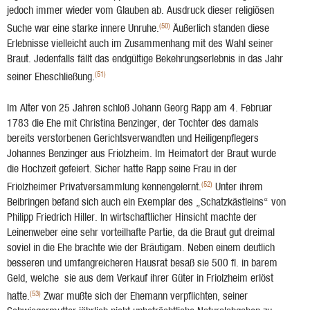
jedoch immer wieder vom Glauben ab. Ausdruck dieser religiö­sen
(50)
Suche war eine starke innere Unruhe.
Äußerlich standen diese
Erlebnisse vielleicht auch im Zusammenhang mit des Wahl seiner
Braut. Jedenfalls fällt das endgültige Bekehrungser­lebnis in das Jahr
(51)
seiner Eheschließung.
Im Alter von 25 Jahren schloß Johann Georg Rapp am 4. Februar
1783 die Ehe mit Christina Benzinger, der Tochter des damals
bereits verstorbenen Gerichtsverwandten und Heiligenpflegers
Johannes Benzinger aus Friolzheim. Im Heimatort der Braut wurde
die Hochzeit gefeiert. Sicher hatte Rapp seine Frau in der
(52)
Friolzheimer Privatversammlung kennengelernt.
Unter ihrem
Beibringen befand sich auch ein Exemplar des „Schatzkästleins“ von
Philipp Friedrich Hiller. In wirtschaft­licher Hin­sicht machte der
Leinenweber eine sehr vorteilhafte Partie, da die Braut gut dreimal
soviel in die Ehe brachte wie der Bräutigam. Neben einem deutlich
besseren und umfangrei­cheren Hausrat besaß sie 500 fl. in barem
Geld, welche sie aus dem Verkauf ihrer Güter in Friolzheim erlöst
(53)
hatte.
Zwar mußte sich der Ehemann verpflichten, seiner