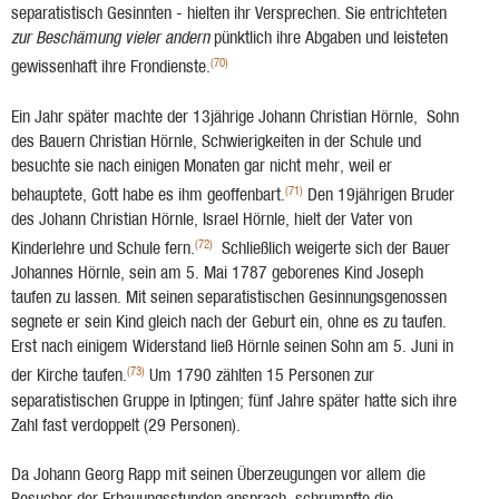
separatistisch Gesinnten - hielten ihr Versprechen. Sie entrichteten
zur Beschämung vieler andern
pünktlich ihre Abgaben und leisteten
(70)
gewissenhaft ihre Frondienste.
Ein Jahr später machte der 13jährige Johann Christian Hörnle, Sohn
des Bauern Christian Hörnle, Schwierigkeiten in der Schule und
besuchte sie nach einigen Monaten gar nicht mehr, weil er
(71)
behauptete, Gott habe es ihm geoffenbart.
Den 19jährigen Bruder
des Johann Christian Hörnle, Israel Hörnle, hielt der Vater von
(72)
Kinderlehre und Schule fern.
Schließlich weigerte sich der Bauer
Johannes Hörnle, sein am 5. Mai 1787 geborenes Kind Joseph
taufen zu lassen. Mit seinen separatistischen Gesinnungsgenossen
segnete er sein Kind gleich nach der Geburt ein, ohne es zu taufen.
Erst nach einigem Widerstand ließ Hörnle seinen Sohn am 5. Juni in
(73)
der Kirche taufen.
Um 1790 zählten 15 Personen zur
separatistischen Gruppe in Iptingen; fünf Jahre später hatte sich ihre
Zahl fast verdoppelt (29 Personen).
Da Johann Georg Rapp mit seinen Überzeugungen vor allem die
Besucher der Erbauungs­stunden ansprach, schrumpfte die