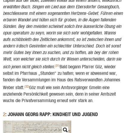
Capitel aus der Bibel, zuweilen etwas aus einem andern, willkührlich
erwählten Buch. Singen ein Lied aus dem Ebersdorfer Ge­sangbuch,
beschliessens mit einem sogenannten Hertzens-Gebet. Führen einen
erbaren Wandel und hüten sich für groben, in die Augen fallenden
Sünden. Bey den meisten scheinet solich ihre äusserliche Übung ein
opus operatum zu seyn, worin sie sich sehr wohlgefallen. Wanns
aufs schibboleth des Zeitlichen ankommt, so ist zwischen ihnen und
andern irdisch Gesinnten ein schlechter Unterschied. Doch ist sonst
mehr Gutes bey ihnen zu suchen, und zu hoffen, als bey der rohen
Welt, von welcher sie sich durch ihr Wesen unterscheiden, darin sie
(31)
sich jenen nicht gleich stellen.
Bald begann Pfarrer Göz, wieder
selbst im Pfarr­haus „Stunden“ zu halten; wenn er abwesend war,
fanden die Ver­sammlungen im Haus des Ratsverwandten Jo­hannes
(32)
Weber statt.
Göz muß wie sein Amtsvorgänger Gmelin eine
anziehende Persönlichkeit gewesen sein, denn in seiner Amtszeit
wuchs die Privatversammlung erneut sehr stark an.
: JOHANN GEORG RAPP: KINDHEIT UND JUGEND
2