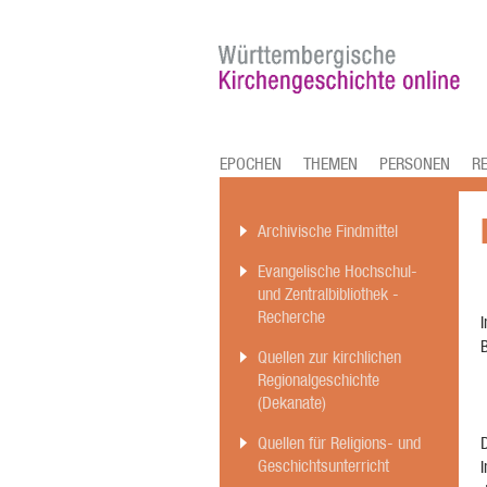
EPOCHEN
THEMEN
PERSONEN
R
Archivische Findmittel
Evangelische Hochschul-
und Zentralbibliothek -
Recherche
I
B
Quellen zur kirchlichen
Regionalgeschichte
(Dekanate)
D
Quellen für Religions- und
Geschichtsunterricht
I