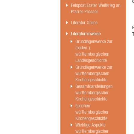
d
Feldpost Erster Weltkrieg an
Pfarrer Pressel
Literatur Online
Literaturhinweise
Grundlagenwerke zur
(baden-)
württembergischen
Landesgeschichte
Grundlagenwerke zur
württembergischen
Kirchengeschichte
Gesamtdarstellungen
württembergischer
Kirchengeschichte
Epochen
württembergischer
Kirchengeschichte
Wichtige Aspekte
württembergischer