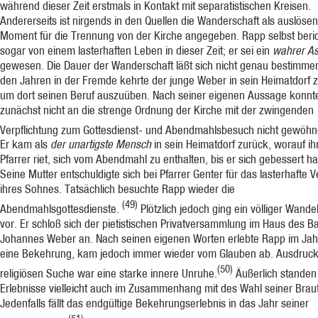
während dieser Zeit erstmals in Kontakt mit separatistischen Krei­sen.
Andererseits ist nirgends in den Quellen die Wanderschaft als auslöse
Moment für die Trennung von der Kirche angegeben. Rapp selbst beri
sogar von einem lasterhaften Leben in dieser Zeit; er sei ein
wahrer As
gewesen. Die Dauer der Wanderschaft läßt sich nicht genau bestimme
den Jahren in der Fremde kehrte der junge Weber in sein Heimatdorf 
um dort seinen Beruf auszuüben. Nach seiner eigenen Aussage konnte
zunächst nicht an die strenge Ordnung der Kirche mit der zwingenden
Verpflichtung zum Gottesdienst- und Abendmahlsbesuch nicht gewöhn
Er kam als
der unartigste Mensch
in sein Heimatdorf zurück, worauf i
Pfarrer riet, sich vom Abendmahl zu enthalten, bis er sich gebessert h
Seine Mutter entschuldigte sich bei Pfarrer Genter für das lasterhafte V
ihres Sohnes. Tatsächlich besuchte Rapp wieder die
(49)
Abendmahlsgottesdienste.
Plötzlich jedoch ging ein völliger Wande
vor. Er schloß sich der pietistischen Privat­versammlung im Haus des B
Johannes Weber an. Nach seinen eigenen Worten erlebte Rapp im Jah
eine Bekehrung, kam jedoch immer wieder vom Glauben ab. Ausdruck
(50)
religiö­sen Suche war eine starke innere Unruhe.
Äußerlich standen
Erlebnisse vielleicht auch im Zusammenhang mit des Wahl seiner Braut
Jedenfalls fällt das endgültige Bekehrungser­lebnis in das Jahr seiner