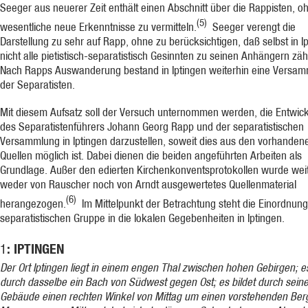
Seeger aus neuerer Zeit enthält einen Abschnitt über die Rappisten, o
(5)
wesentliche neue Erkenntnisse zu vermitteln.
Seeger verengt die
Darstellung zu sehr auf Rapp, ohne zu berücksichtigen, daß selbst in I
nicht alle pietistisch-separatistisch Gesinnten zu seinen Anhängern zäh
Nach Rapps Auswanderung bestand in Iptingen weiterhin eine Versa
der Separatisten.
Mit diesem Aufsatz soll der Versuch unternommen werden, die Entwic
des Separatistenführers Johann Georg Rapp und der separatistischen
Versammlung in Iptingen darzustellen, soweit dies aus den vorhanden
Quellen möglich ist. Dabei dienen die beiden angeführten Arbeiten als
Grundlage. Außer den edierten Kirchenkonventsprotokollen wurde wei
weder von Rauscher noch von Arndt ausgewertetes Quellenmaterial
(6)
herangezogen.
Im Mittelpunkt der Betrachtung steht die Einordnung
separatistischen Gruppe in die lokalen Gegebenheiten in Iptingen.
: IPTINGEN
1
Der Ort Iptingen liegt in einem engen Thal zwischen hohen Ge­birgen; es
durch das­selbe ein Bach von Südwest gegen Ost; es bildet durch sein
Gebäude einen rechten Winkel von Mittag um einen vorstehenden Ber