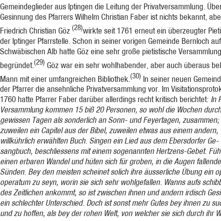
Gemeindeglieder aus Iptingen die Leitung der Privatversammlung. Über
Gesinnung des Pfarrers Wilhelm Christian Faber ist nichts bekannt, abe
(28)
Friedrich Christian Göz
wirkte seit 1761 erneut ein überzeugter Pieti
der Iptinger Pfarrstelle. Schon in seiner vo­rigen Gemeinde Bernloch au
Schwäbischen Alb hatte Göz eine sehr große pietistische Versammlun
(29)
begründet.
Göz war ein sehr wohl­habender, aber auch überaus be
(30)
Mann mit einer umfangreichen Bibliothek.
In seiner neuen Gemeind
der Pfarrer die an­sehnliche Privatversammlung vor. Im Visitationsproto
1760 hatte Pfarrer Faber darüber allerdings recht kritisch berichtet:
In 
Versammlung kommen 15 biß 20 Personen, so wohl die Wochen durch
gewissen Tagen als sonderlich an Sonn- und Feyertagen, zusammen; 
zuweilen ein Capitel aus der Bibel, zuweilen etwas aus einem andern,
willkührlich erwählten Buch. Singen ein Lied aus dem Ebersdorfer Ge­
sangbuch, beschliessens mit einem sogenannten Hertzens-Gebet. Füh
einen erbaren Wandel und hüten sich für groben, in die Augen fallend
Sünden. Bey den meisten scheinet solich ihre äusserliche Übung ein o
operatum zu seyn, worin sie sich sehr wohlgefallen. Wanns aufs schib
des Zeitlichen ankommt, so ist zwischen ihnen und andern irdisch Ges
ein schlechter Unterschied. Doch ist sonst mehr Gutes bey ihnen zu su
und zu hoffen, als bey der rohen Welt, von welcher sie sich durch ihr 