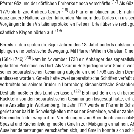
(17)
Pfarrer Göz und der dörflichen Ehrbarkeit noch verschärfte.
Als Göz
(18)
1779 starb, zog Andreas Genter
als Pfarrer in Iptingen auf. Er nah
ganz andere Haltung zu den führenden Männern des Dorfes ein als se
Vorgänger: In den Visitationspro­tokollen fiel sein Urteil über sie recht g
(19)
sämtliche Klagen hörten auf.
Bereits in den späten dreißiger Jahren des 18. Jahrhunderts entstand 
Iptingen eine pietistische Bewegung. Mit Pfarrer Wilhelm Chri­stian Gmel
(20)
(1684-1746)
kam im November 1738 ein Anhänger des separatisti
gefärbten Pietismus ins Dorf. Als Vikar in Holzgerlingen war Gmelin we
seiner separatistischen Gesinnung aufgefallen und 1708 aus dem Dien
entlassen worden. Gmelin hatte zwei separatistische Schriften verfaßt
verbreitete bei seinem Bruder in Herrenberg kirchenkritische Gedanke
(22)
Deshalb mußte er das Land verlassen.
Erst nachdem er sich bei se
Rückkehr von den separatisti­schen Gesinnungen losgesagt hatte, erhie
eine Anstellung in Württemberg. Im Jahr 1717 wurde er Pfarrer in Och
geriet aber bald in Schwierigkeiten mit seiner Gemeinde, weil er zahlre
Gemeindeglieder wegen ihrer Verfehlungen vom Abendmahl ausschloß
Spezial und Kirchenleitung mußten Gmelin zur Mäßigung ermahnen. Ab
Auseinander­setzungen verschärften sich, und Gmelin konnte sich schli