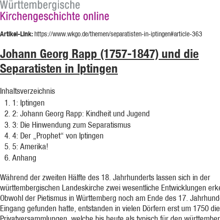
Artikel-Link:
https://www.wkgo.de/themen/separatisten-in-iptingen#article-363
Johann Georg Rapp (1757-1847) und die
Separatisten in Iptingen
Inhaltsverzeichnis
1
: Iptingen
2
: Johann Georg Rapp: Kindheit und Jugend
3
: Die Hinwendung zum Separatismus
4
: Der „Prophet“ von Iptingen
5
: Amerika!
Anhang
Während der zweiten Hälfte des 18. Jahrhunderts lassen sich in der
württembergischen Landeskirche zwei wesentliche Entwicklungen erk
Obwohl der Pietismus in Württemberg noch am Ende des 17. Jahrhund
Eingang gefunden hatte, entstanden in vielen Dörfern erst um 1750 die
Privatversammlungen, welche bis heute als typisch für den württembe