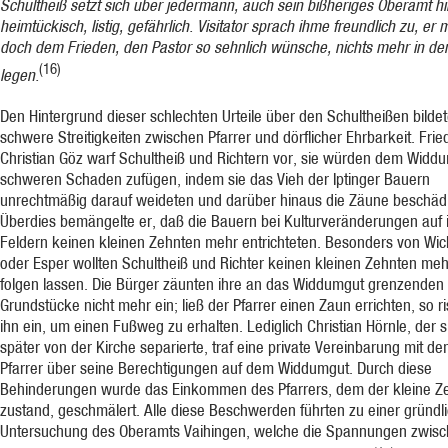
Schultheiß setzt sich über jedermann, auch sein bißheriges Oberamt hin
heimtückisch, listig, gefähr­lich. Visitator sprach ihme freundlich zu, er
doch dem Frieden, den Pastor so sehnlich wünsche, nichts mehr in d
(16)
legen.
Den Hintergrund dieser schlechten Urteile über den Schultheißen bilde
schwere Streitig­keiten zwischen Pfarrer und dörflicher Ehrbarkeit. Frie
Christian Göz warf Schultheiß und Richtern vor, sie würden dem Widd
schweren Schaden zufügen, indem sie das Vieh der Iptinger Bauern
unrechtmäßig darauf weideten und dar­über hinaus die Zäune be­schäd
Überdies bemängelte er, daß die Bauern bei Kulturveränderungen auf 
Fel­dern keinen klei­nen Zehnten mehr entrichteten. Besonders von Wi
oder Esper wollten Schultheiß und Richter keinen kleinen Zehnten meh
folgen lassen. Die Bürger zäunten ihre an das Widdumgut grenzenden
Grundstücke nicht mehr ein; ließ der Pfarrer einen Zaun errichten, so r
ihn ein, um einen Fußweg zu erhalten. Lediglich Christian Hörnle, der s
später von der Kirche separierte, traf eine private Vereinbarung mit d
Pfarrer über seine Berechtigun­gen auf dem Widdumgut. Durch diese
Behinderungen wurde das Einkom­men des Pfarrers, dem der kleine Z
zustand, geschmälert. Alle diese Beschwerden führten zu einer gründl
Untersuchung des Oberamts Vaihingen, welche die Span­nungen zwi­s