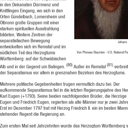
in den Dekanaten Dürrmenz und
Knittlingen Eingang, wo sich in den
Orten Gündelbach, Lomersheim und
Ölbronn große Gruppen mit einer
starken spirituellen Ausstrahlung
bildeten. Weitere Zentren der
separatistischen Bewegung
Johann
entwickelten sich im Remstal und im
südlichen Teil des Herzogtums
Von Phineas Staunton - U.S. National Port
Württemberg: auf der Schwäbischen
(80)
(81)
Alb und in der Gegend um Balingen.
Außer im Remstal
verbreit
der Separatismus vor allem in grenznahen Bezirken des Herzogtums.
Mehrere politische Gegebenheiten trugen vermutlich dazu bei. Der
aufkommende Separatismus fiel in die letzten Regierungsjahre des He
Karl Eugen (+1793). Seine beiden nachfolgenden Brüder, die Herzöge
Eugen und Friedrich Eugen, regierten als alte Männer nur je zwei Jahre
Erst im Dezember 1797 trat mit Herzog Friedrich II. ein im besten Mann
stehender Regent die Regierung an.
Zum ersten Mal seit Jahrzehnten wurde das Herzogtum Württemberg 