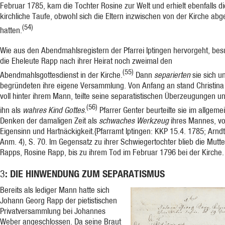
Februar 1785, kam die Tochter Rosine zur Welt und erhielt ebenfalls di
kirchliche Taufe, obwohl sich die Eltern inzwischen von der Kirche ab­
(54)
hatten.
Wie aus den Abendmahlsregistern der Pfarrei Iptingen hervorgeht, be
die Eheleute Rapp nach ihrer Heirat noch zweimal den
(55)
Abendmahlsgottesdienst in der Kirche.
Dann
separierten
sie sich u
begründeten ihre eigene Versammlung. Von Anfang an stand Chri­stin
voll hinter ihrem Mann, teilte seine separatistischen Überzeugungen u
(56)
ihn als
wahres Kind Gottes
.
Pfarrer Genter beurteilte sie im allgeme
Denken der damaligen Zeit als
schwaches Werkzeug
ihres Mannes, vo
Eigensinn und Hartnäckigkeit.{Pfarramt Iptingen: KKP 15.4. 1785; Arndt
Anm. 4), S. 70.
Im Ge­gensatz zu ihrer Schwiegertochter blieb die Mutte
Rapps, Rosine Rapp, bis zu ihrem Tod im Februar 1796 bei der Kirche.
: DIE HINWENDUNG ZUM SEPARATISMUS
3
Bereits als lediger Mann hatte sich
Johann Georg Rapp der pietistischen
Privatversammlung bei Johannes
Weber angeschlossen. Da seine Braut