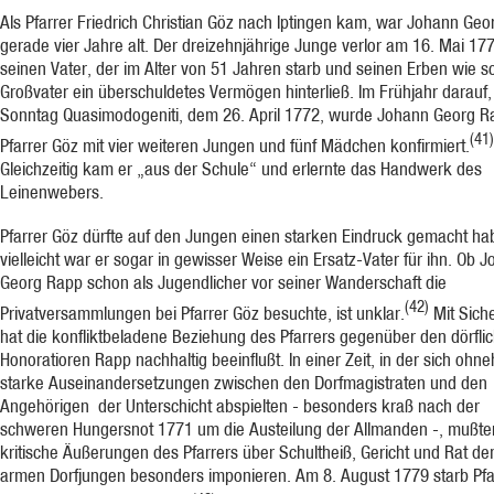
Als Pfar­rer Friedrich Christian Göz nach Iptingen kam, war Johann Ge
ge­rade vier Jahre alt. Der dreizehnjährige Junge verlor am 16. Mai 17
seinen Va­ter, der im Alter von 51 Jahren starb und seinen Erben wie s
Großvater ein überschuldetes Vermögen hinter­ließ. Im Frühjahr darauf
Sonntag Quasimodogeniti, dem 26. April 1772, wurde Johann Georg R
(41)
Pfarrer Göz mit vier weiteren Jungen und fünf Mädchen konfirmiert.
Gleichzeitig kam er „aus der Schule“ und erlernte das Handwerk des
Leinenwebers.
Pfarrer Göz dürfte auf den Jungen einen starken Eindruck gemacht ha
vielleicht war er sogar in gewisser Weise ein Ersatz-Vater für ihn. Ob 
Georg Rapp schon als Jugendlicher vor seiner Wanderschaft die
(42)
Privatversammlungen bei Pfarrer Göz besuchte, ist unklar.
Mit Siche
hat die konfliktbeladene Be­ziehung des Pfar­rers gegenüber den dörfli
Honoratioren Rapp nachhaltig beein­flußt. In einer Zeit, in der sich ohne
starke Auseinanderset­zungen zwischen den Dorfmagistraten und den
Angehörigen der Un­terschicht abspielten - besonders kraß nach der
schweren Hungers­not 1771 um die Austeilung der Allmanden -, mußte
kritische Äuße­rungen des Pfar­rers über Schultheiß, Gericht und Rat d
armen Dorfjungen besonders imponieren. Am 8. August 1779 starb Pfa