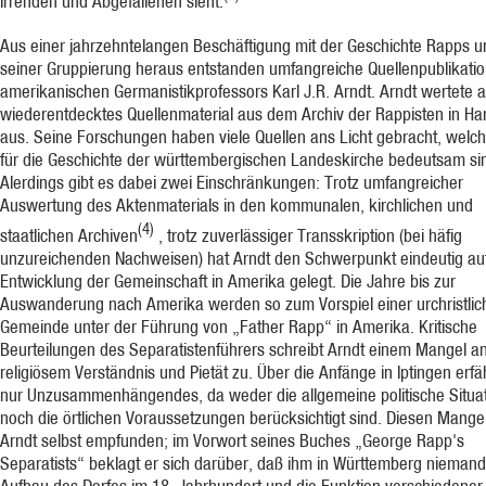
Irrenden und Abgefallenen sieht.
Aus einer jahrzehntelangen Beschäftigung mit der Geschichte Rapps u
seiner Gruppierung heraus entstanden umfangreiche Quellenpublikati
amerikanischen Germanistikprofessors Karl J.R. Arndt. Arndt wertete 
wiederentdecktes Quellenmaterial aus dem Archiv der Rappisten in H
aus. Seine Forschungen haben viele Quellen ans Licht gebracht, welc
für die Geschichte der württembergischen Landeskirche bedeutsam si
Alerdings gibt es dabei zwei Einschränkungen: Trotz umfangreicher
Auswertung des Aktenmaterials in den kommunalen, kirchlichen und
(4)
staatlichen Archiven
, trotz zuverlässiger Transskription (bei häfig
unzureichenden Nachweisen) hat Arndt den Schwerpunkt eindeutig auf
Entwicklung der Gemeinschaft in Amerika gelegt. Die Jahre bis zur
Auswanderung nach Amerika werden so zum Vorspiel einer urchristlic
Gemeinde unter der Führung von „Father Rapp“ in Amerika. Kritische
Beurteilungen des Separatistenführers schreibt Arndt einem Mangel a
religiösem Verständnis und Pietät zu. Über die Anfänge in Iptingen erf
nur Unzusammenhängendes, da weder die allgemeine politische Situa
noch die örtlichen Voraussetzungen berücksichtigt sind. Diesen Mange
Arndt selbst empfunden; im Vorwort seines Buches „George Rapp's
Separatists“ beklagt er sich darüber, daß ihm in Württemberg nieman
Aufbau des Dorfes im 18. Jahrhundert und die Funktion verschiedener