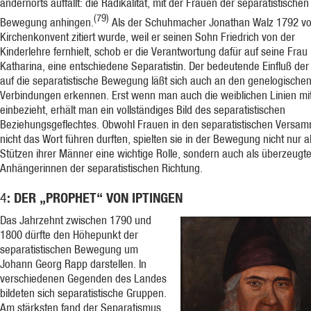
andernorts auffällt: die Radikalität, mit der Frauen der separatistischen
(79)
Bewegung anhingen.
Als der Schuhmacher Jonathan Walz 1792 vo
Kirchenkonvent zitiert wurde, weil er seinen Sohn Friedrich von der
Kinderlehre fernhielt, schob er die Verantwortung dafür auf seine Frau
Katharina, eine entschiedene Separatistin. Der bedeutende Einfluß de
auf die separatistische Bewegung läßt sich auch an den genelogische
Verbindungen erkennen. Erst wenn man auch die weiblichen Linien mi
einbezieht, erhält man ein vollständiges Bild des separatistischen
Beziehungsgeflechtes. Obwohl Frauen in den separatistischen Versa
nicht das Wort führen durften, spielten sie in der Bewegung nicht nur a
Stützen ihrer Männer eine wichtige Rolle, sondern auch als überzeugt
Anhängerinnen der separatistischen Richtung.
: DER „PROPHET“ VON IPTINGEN
4
Das Jahrzehnt zwischen 1790 und
1800 dürfte den Höhepunkt der
separatistischen Bewegung um
Johann Georg Rapp darstellen. In
verschiedenen Gegenden des Landes
bildeten sich separatistische Gruppen.
Am stärksten fand der Separatismus