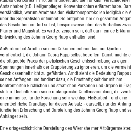
Amtsinhaber (z.B. Heiligenpfleger, Konventsrichter) erläutert habe. Dar
verständlich, warum Arndt aus den Visitationsprotokollen lediglich die
über die Separatisten entnimmt. So entgehen ihm die gesamten Anga
das Geschehen im Dorf selbst, beispielsweise über das Verhältnis zwi
Pfarrer und Magistrat. Es wird zu zeigen sein, daß darin einige Erkläru
Entwicklung des Johann Georg Rapp enthalten sind.
Außerdem hat Arndt in seinem Dokumentenband fast nur Quellen
veröffentlicht, die Johann Georg Rapp selbst betreffen. Damit machte e
die oft geübte Praxis der pietistischen Geschichtsschreibung zu eigen,
Spannungen innerhalb der Gruppierung zu ignorieren, um die vermeint
Geschlossenheit nicht zu gefährden. Arndt sieht die Bedeutung Rapps 
seinen Anfängen und tendiert dazu, die Ernsthaftigkeit der mit ihm
konfrontierten kirchlichen und staatlichen Personen und Organe in Fra
stellen. Deshalb kann seine umfangreiche Quellensammlung, die zwei
eine immense, für die Forschung sehr wichtige Fleißarbeit - und eine
unentbehrliche Grundlage für diesen Aufsatz - darstellt, nur der Anfang
fundierten Erforschung und Darstellung des Johann Georg Rapp und s
Anhänger sein.
Eine ortsgeschichtliche Darstellung des Wiernsheimer Altbürgermeisters