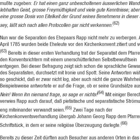
mußte zugeben:
Er hat einen ganz unbescholtenen äusserlichen Wand
lebhaften Geist, grosse Freymüthigkeit und viele gute Kenntnisse; abe
eine grosse Dosis von Eitel­keit der Grund seines Benehmens in dieser
(62)
sey, läßt sich nach allen Protocollen gar nicht verkennen.
Nun war die Separation des Ehepaars Rapp nicht mehr zu verbergen.
April 1785 wurden beide Eheleute vor den Kirchenkonvent zitiert und v
(63)
Bereits in dieser ersten Verhandlung trat der Separatist dem Pfarr
den Konventsrichtern mit einem unerschüt­terlichen Selbstbewußtsein
entgegen. Bei dieser Befragung zeigt sich schon die sprachliche Gewa
des Separatisten, durchsetzt mit Ironie und Spott. Seine Antworten wäh
so geschickt, daß er zwar nicht log, aber auch nicht die ganze Wahrhei
Beispielsweise antwortete er auf die Frage, ob er seine Grundsätze aus
(64)
Nein! Wenn ihn niemand frage, so sage er nichts!
Mit einiger Berec
verwies Rapp auch darauf, daß pietistische und separatistische Strö
(65)
eng miteinander verwandt seien.
Zwei Tage nach der
Kirchenkonventsverhandlung übergab Johann Georg Rapp dem Pfarrer
(66)
Schriftstück, in dem er seine religiöse Überzeugung darlegte.
Bereits zu dieser Zeit dürften auch Besucher aus anderen Orten in da