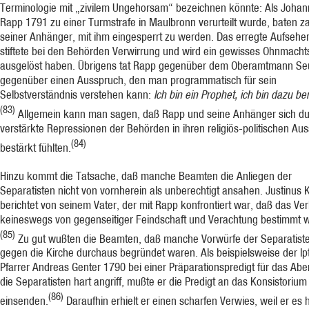
Terminologie mit „zivilem Ungehorsam“ bezeichnen könnte: Als Joha
Rapp 1791 zu einer Turmstrafe in Maulbronn verurteilt wurde, baten z
seiner Anhänger, mit ihm eingesperrt zu werden. Das erregte Aufsehen
stiftete bei den Behörden Verwirrung und wird ein gewisses Ohnmacht
ausgelöst haben. Übrigens tat Rapp gegenüber dem Oberamtmann Se
gegenüber einen Ausspruch, den man programmatisch für sein
Selbstverständnis verstehen kann:
Ich bin ein Prophet, ich bin dazu be
(83)
Allgemein kann man sagen, daß Rapp und seine Anhänger sich d
verstärkte Repressionen der Behörden in ihren religiös-politischen Au
(84)
bestärkt fühlten.
Hinzu kommt die Tatsache, daß manche Beamten die Anliegen der
Separatisten nicht von vornherein als unberechtigt ansahen. Justinus 
berichtet von seinem Vater, der mit Rapp konfrontiert war, daß das Ver
keineswegs von gegenseitiger Feindschaft und Verachtung bestimmt w
(85)
Zu gut wußten die Beamten, daß manche Vorwürfe der Separatist
gegen die Kirche durchaus begründet waren. Als beispielsweise der Ip
Pfarrer Andreas Genter 1790 bei einer Präparationspredigt für das Ab
die Separatisten hart angriff, mußte er die Predigt an das Konsistorium
(86)
einsenden.
Daraufhin erhielt er einen scharfen Verwies, weil er es 