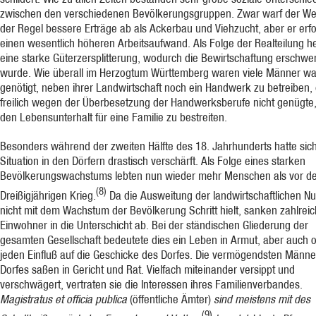
zwischen den ver­schiedenen Bevölkerungsgruppen. Zwar warf der We
der Regel bessere Erträge ab als Ackerbau und Viehzucht, aber er erf
einen wesentlich höheren Arbeitsaufwand. Als Folge der Realteilung h
eine starke Güterzersplitterung, wodurch die Bewirt­schaftung erschwer
wurde. Wie überall im Herzogtum Württemberg waren viele Männer w
genötigt, neben ih­rer Landwirtschaft noch ein Handwerk zu betreiben,
freilich wegen der Überbesetzung der Handwerksberufe nicht genügte
den Lebensunterhalt für eine Familie zu bestreiten.
Besonders während der zweiten Hälfte des 18. Jahrhunderts hatte sich
Situation in den Dörfern drastisch verschärft. Als Folge eines starken
Bevölkerungswachstums lebten nun wieder mehr Menschen als vor d
(8)
Dreißigjährigen Krieg.
Da die Ausweitung der landwirt­schaftlichen Nu
nicht mit dem Wachstum der Bevölkerung Schritt hielt, sanken zahl­rei
Einwohner in die Unterschicht ab. Bei der stän­dischen Gliederung der
gesamten Ge­sellschaft bedeutete dies ein Leben in Armut, aber auch 
jeden Einfluß auf die Geschicke des Dorfes. Die vermögendsten Männe
Dorfes saßen in Gericht und Rat. Vielfach mit­einander versippt und
verschwägert, vertraten sie die Interessen ihres Familienverbandes.
Magistratus et officia publica
(öffentliche Ämter)
sind meistens mit des
(9)