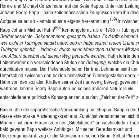
Hörnle und Michael Conzelmann auf die Seite Rapps. Unter der Leitun
Johann Georg Rapp - nach zeitgenössischen Zeugnissen kam ihn dies
(59)
Aufgabe sauer an - entstand eine eigene Versammlung.
Inzwischen
(60)
Rapp Johann Michael Hahn
kennengelernt, als er 1785 in Tübinge
Brüder
besuchte:
Bekennet aber, gesagt zu haben: Es dörffe niemand 
wer nicht in Tübingen studirt habe, und er habe seinen er­sten Grund in
Tübingen gehohlt, ...indem er durch einen Menschen nahmens Michae
von Altdorf daselbst auf diesen Weg gebracht worden
. Hahn lehrte den
Leinen­weber die verschiedenen Stufen der
Reinigung
, welche ein Chri
durchlaufen müsse. Der Pietismusforscher Hartmut Lehmann sieht den
Unterschied zwischen den beiden pietistischen Führergestalten darin, 
Hahn von den sozialen Kräften seiner Zeit nur wenig bewegt gewesen 
während Johann Georg Rapp aufgrund seines anderen Naturells viel
entschiedenere politische Konsequenzen aus den „Zeichen der Zeit“ z
Rasch übte die separatistische Versammlung bei Ehepaar Rapp in der 
Gasse eine starke Anziehungskraft aus. Zunächst versammelten sich d
Männer mit ihren Frauen zu einer „Bibelstunde“ an wechselnden Tage
bald gewann Rapp weitere Anhänger. Mit seiner Beredsamkeit und
Überzeugungskraft zog er die Menschen in seinen Bann. Selbst Pfar­re