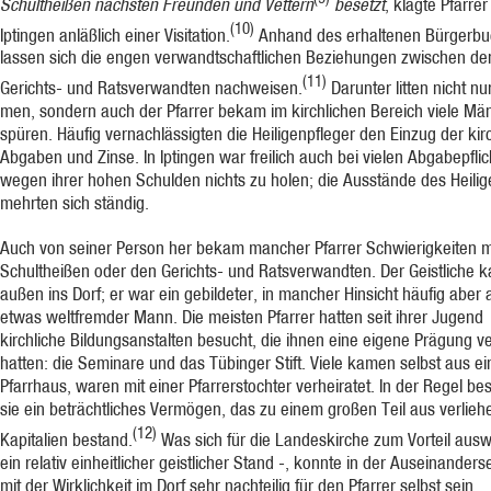
Schultheißen nächsten Freunden und Vettern
besetzt
, klagte Pfarrer
(10)
Iptingen anläß­lich einer Visitation.
Anhand des erhaltenen Bürgerb
lassen sich die engen verwandtschaftlichen Beziehungen zwischen de
(11)
Gerichts- und Ratsverwandten nachweisen.
Darunter litten nicht nu
men, son­dern auch der Pfarrer bekam im kirchlichen Bereich viele Mä
spüren. Häufig vernach­lässigten die Heiligenpfleger den Einzug der kir
Abgaben und Zinse. In Iptingen war freilich auch bei vielen Abgabepflic
wegen ihrer hohen Schulden nichts zu holen; die Ausstände des Heilig
mehrten sich ständig.
Auch von seiner Person her bekam mancher Pfarrer Schwierigkeiten 
Schultheißen oder den Gerichts- und Ratsverwandten. Der Geistliche 
außen ins Dorf; er war ein gebildeter, in man­cher Hinsicht häufig aber
etwas weltfremder Mann. Die meisten Pfar­rer hatten seit ihrer Jugend
kirchliche Bildungsanstalten besucht, die ihnen eine eigene Prä­gung v
hatten: die Seminare und das Tübinger Stift. Viele kamen selbst aus e
Pfarrhaus, waren mit einer Pfarrerstochter verheiratet. In der Regel b
sie ein beträchtli­ches Vermögen, das zu einem großen Teil aus verlie­
(12)
Kapitalien bestand.
Was sich für die Landeskirche zum Vor­teil ausw
ein relativ einheitlicher geistlicher Stand -, konnte in der Auseinander
mit der Wirklichkeit im Dorf sehr nachteilig für den Pfarrer selbst sein.