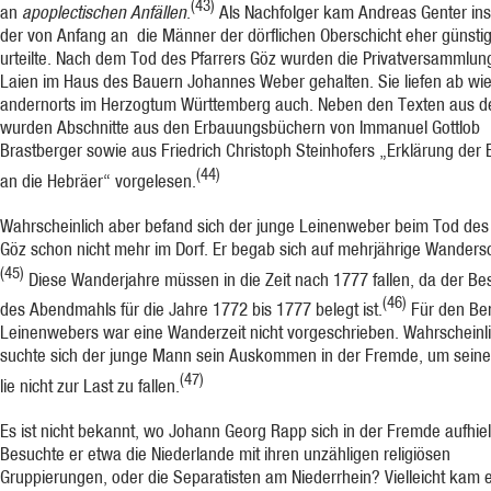
(43)
an
apoplectischen Anfällen
.
Als Nachfolger kam Andreas Genter ins
der von Anfang an die Männer der dörfli­chen Oberschicht eher günsti
urteilte. Nach dem Tod des Pfarrers Göz wurden die Privatversammlu
Laien im Haus des Bauern Johannes Weber gehalten. Sie liefen ab wi
andernorts im Herzogtum Württem­berg auch. Neben den Texten aus de
wurden Abschnitte aus den Erbauungsbüchern von Immanuel Gottlob
Brastberger sowie aus Friedrich Christoph Steinhofers „Erklärung der E
(44)
an die Hebräer“ vorgelesen.
Wahrscheinlich aber befand sich der junge Leinenweber beim Tod des 
Göz schon nicht mehr im Dorf. Er begab sich auf mehrjährige Wandersc
(45)
Diese Wanderjahre müs­sen in die Zeit nach 1777 fallen, da der Be
(46)
des Abendmahls für die Jahre 1772 bis 1777 belegt ist.
Für den Ber
Leinenwebers war eine Wanderzeit nicht vorgeschrieben. Wahrscheinl
suchte sich der junge Mann sein Auskommen in der Fremde, um seine
(47)
lie nicht zur Last zu fallen.
Es ist nicht bekannt, wo Johann Georg Rapp sich in der Fremde aufhiel
Besuchte er etwa die Niederlande mit ihren unzähligen religiösen
Gruppierungen, oder die Separatisten am Nie­derrhein? Vielleicht kam 