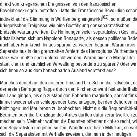
direkt von kriegerischen Ereignissen, von den französischen
Revolutionskriegen, betroffen. Hatte die Französische Revolution scho
(82)
indirekt auf die Stimmung in Württemberg eingewirkt
, so mußten d
kriegerischen Ereignisse wie eine Bestätigung der separatistischen
Endzeiterwartung wirken. Die Hoffnungen vieler separatistisch Gesinnt
kristallisierten sich um Napoleon Bonaparte, als dessen politische Bed
auch über Frankreich hinaus spürbar zu werden begann. Warum aber
Separatismus in den grenznahen Ämtern des Herzogtums Württember
stark war, müßte noch untersucht werden. Waren hier die Mängel der
staatlichen und kirchlichen Verwaltung besonders zu spüren? Oder wir
sich Impulse aus dem benachbarten Ausland verstärkt aus?
Manches deutet auf den ersteren Umstand hin. Schon die Tatsache, d
der ersten Befragung Rapps durch den Kirchenkonvent fast anderthal
ins Land gingen, bis die zuständigen Behörden reagierten, spricht für s
Immer wieder ist ein schleppender Geschäftsgang bei den Behörden in
Knittlingen und Maulbronn zu beobachten. Nicht nur die Bequemlichkei
Beamten oder die Grenzlage des Amtes dürften dafür verantwortlich z
machen sein. Vielmehr wußten die Beamten offenbar nicht so recht, wi
den Separatisten umgehen sollten. Wandten sie harte Mittel an, so we
sich die Separatisten mit Verhaltensweisen, die man in der heutigen