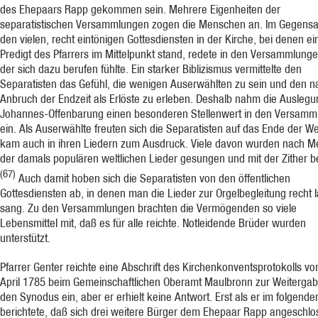
des Ehepaars Rapp gekommen sein. Mehrere Eigenheiten der
separatistischen Versammlungen zogen die Menschen an. Im Gegensa
den vielen, recht eintönigen Gottesdiensten in der Kirche, bei denen ei
Predigt des Pfarrers im Mittelpunkt stand, redete in den Versammlungen
der sich dazu berufen fühlte. Ein starker Biblizismus vermittelte den
Separatisten das Ge­fühl, die wenigen Auserwählten zu sein und den 
Anbruch der Endzeit als Erlöste zu er­leben. Deshalb nahm die Auslegu
Johannes-Offenbarung einen besonderen Stellenwert in den Versamm
ein. Als Auserwählte freuten sich die Separatisten auf das Ende der Wel
kam auch in ihren Liedern zum Ausdruck. Viele davon wurden nach M
der damals populären weltlichen Lieder gesungen und mit der Zither be
(67)
Auch damit hoben sich die Separatisten von den öffentlichen
Gottesdiensten ab, in denen man die Lieder zur Orgelbegleitung recht
sang. Zu den Versammlungen brachten die Vermögenden so viele
Lebensmittel mit, daß es für alle reichte. Notleidende Brüder wurden
unterstützt.
Pfarrer Genter reichte eine Abschrift des Kirchenkonventsprotokolls vo
April 1785 beim Gemeinschaftlichen Oberamt Maulbronn zur Weiterga
den Synodus ein, aber er erhielt keine Antwort. Erst als er im folgende
berichtete, daß sich drei weitere Bürger dem Ehe­paar Rapp angeschl