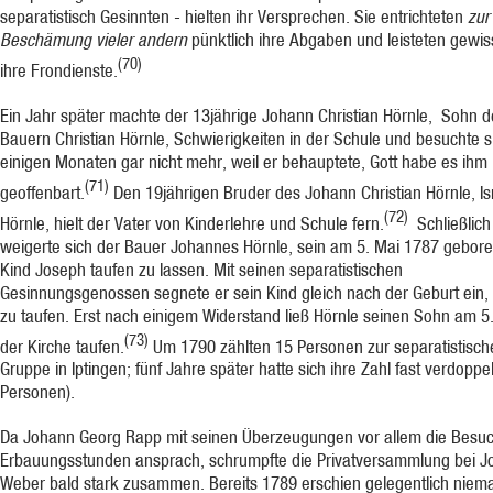
separatistisch Gesinnten - hielten ihr Versprechen. Sie entrichteten
zur
Beschämung vieler andern
pünktlich ihre Abgaben und leisteten gewis
(70)
ihre Frondienste.
Ein Jahr später machte der 13jährige Johann Christian Hörnle, Sohn d
Bauern Christian Hörnle, Schwierigkeiten in der Schule und besuchte s
einigen Monaten gar nicht mehr, weil er behauptete, Gott habe es ihm
(71)
geoffenbart.
Den 19jährigen Bruder des Johann Christian Hörnle, Is
(72)
Hörnle, hielt der Vater von Kinderlehre und Schule fern.
Schließlich
weigerte sich der Bauer Johannes Hörnle, sein am 5. Mai 1787 gebor
Kind Joseph taufen zu lassen. Mit seinen separatistischen
Gesinnungsgenossen segnete er sein Kind gleich nach der Geburt ein,
zu taufen. Erst nach einigem Widerstand ließ Hörnle seinen Sohn am 5.
(73)
der Kirche taufen.
Um 1790 zählten 15 Personen zur separatistisch
Gruppe in Iptingen; fünf Jahre später hatte sich ihre Zahl fast verdoppel
Personen).
Da Johann Georg Rapp mit seinen Überzeugungen vor allem die Besuc
Erbauungs­stunden ansprach, schrumpfte die Privatversammlung bei 
Weber bald stark zusam­men. Bereits 1789 erschien gelegentlich niem