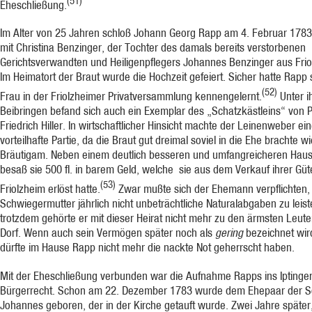
(51)
Eheschließung.
Im Alter von 25 Jahren schloß Johann Georg Rapp am 4. Februar 1783
mit Christina Benzinger, der Tochter des damals bereits verstorbenen
Gerichtsverwandten und Heiligenpflegers Johannes Benzinger aus Frio
Im Heimatort der Braut wurde die Hochzeit gefeiert. Sicher hatte Rapp 
(52)
Frau in der Friolzheimer Privatversammlung kennengelernt.
Unter i
Beibringen befand sich auch ein Exemplar des „Schatzkästleins“ von P
Friedrich Hiller. In wirtschaft­licher Hin­sicht machte der Leinenweber ei
vorteilhafte Partie, da die Braut gut dreimal soviel in die Ehe brachte w
Bräutigam. Neben einem deutlich besseren und umfangrei­cheren Haus
besaß sie 500 fl. in barem Geld, welche sie aus dem Verkauf ihrer Güte
(53)
Friolzheim erlöst hatte.
Zwar mußte sich der Ehemann verpflichten, 
Schwiegermut­ter jährlich nicht unbeträchtliche Naturalabgaben zu leist
trotzdem gehörte er mit dieser Heirat nicht mehr zu den ärmsten Leut
Dorf. Wenn auch sein Vermögen später noch als
gering
bezeichnet wir
dürfte im Hause Rapp nicht mehr die nackte Not geherrscht haben.
Mit der Eheschließung verbunden war die Aufnahme Rapps ins Iptinge
Bürgerrecht. Schon am 22. Dezember 1783 wurde dem Ehepaar der 
Johannes geboren, der in der Kirche getauft wurde. Zwei Jahre später