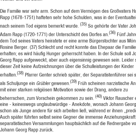
Die Familie war sehr arm. Schon auf dem Vermögen des Großvaters H
Rapp (1678-1751) hafteten sehr hohe Schulden, was in der Even­tualte
(35)
nach seinem Tod eigens be­merkt wurde.
So gehörte der Vater Jo
(36)
Adam Rapp (1720-1771) der Unterschicht des Dorfes an.
Fünf Jahr
dem Tod seines Vaters heiratete er eine arme Bür­gerstochter aus Mö
Rosine Berger.
(37)
Schlecht und recht konnte das Ehepaar die Familie
erhalten; es wird häufig Hunger ge­herrscht haben. In der Schule soll 
Georg Rapp aufgeweckt, aber auch eigensinnig gewesen sein. Leider 
dieser Zeit keine Aufzeichnungen über die Schulleistungen der Kinder
(38)
erhalten.
Pfarrer Genter schrieb später, der Separatistenführer sei
(39)
als Schuljunge ein
Grübler
gewesen.
Früh scheinen narzistische An­
mit einer starken religiösen Motivation sowie der Drang, andere zu
(40)
beherrschen, zum Vorschein gekommen zu sein.
Viktor Rauscher e
eine - keineswegs unglaubwürdige - Anekdote, wonach Johann Geor
schon als Junge andere für sich arbeiten ließ, während er ihnen „predi
Auch später führten selbst seine Gegner die immense Anziehungskraft
separa­tistischen Versammlungen hauptsächlich auf die Rednergabe v
Johann Georg Rapp zu­rück.