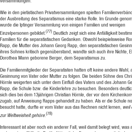
Versammlungen.
Wie in den pietistischen Privatversammlungen spielten Familienverbän
der Ausbreitung des Separatismus eine starke Rolle. Im Grunde gen
wurde die Iptinger Versammlung von einigen Familien und wenigen
(77)
Einzelpersonen gebildet.
Deutlich zeigt sich eine Anfäl­ligkeit besti
Familien für die separatistischen Gedanken. Obwohl beispielsweise Ro
Rapp, die Mutter des Johann Georg Rapp, den separatistischen Gesin
ihres Sohnes kri­tisch gegenüberstand, wandte sich auch ihre Nichte, E
Dorothea Mann geborene Berger, dem Separatismus zu.
Die Familienmitglieder der Separatisten hatten oft keine andere Wahl, 
Gesinnung von Vater oder Mutter zu folgen. Die beiden Söhne des Chri
Hörnle weigerten sich unter dem Einfluß des Vaters und des Johann G
Rapp, die Schule bzw. die Kinderlehre zu besuchen. Besonders deutlic
sich dies bei dem 13jährigen Christian Hörnle, der vor dem Kirchenkon
zugab, auf Anweisung Rapps gehandelt zu haben. Als er die Schule n
besucht hatte, durfte er vom Vater aus das Rechnen nicht lernen,
weil
(78)
zur Weltweisheit gehöre
.
Interessant ist aber noch ein anderer Fall, weil damit belegt wird, was