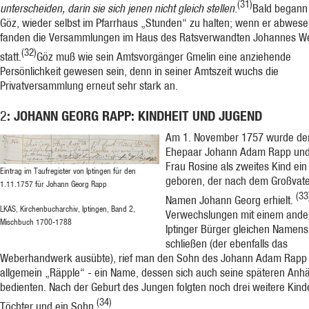
(31)
unterscheiden, darin sie sich jenen nicht gleich stellen.
Bald begann 
Göz, wieder selbst im Pfarr­haus „Stunden“ zu halten; wenn er abwes
fanden die Ver­sammlungen im Haus des Ratsverwandten Jo­hannes W
(32)
statt.
Göz muß wie sein Amtsvorgänger Gmelin eine anziehende
Persönlichkeit gewesen sein, denn in seiner Amtszeit wuchs die
Privatversammlung erneut sehr stark an.
: JOHANN GEORG RAPP: KINDHEIT UND JUGEND
2
Am 1. November 1757 wurde d
Ehepaar Johann Adam Rapp und
Frau Rosine als zweites Kind ei
Eintrag im Taufregister von Iptingen für den
geboren, der nach dem Großvat
1.11.1757 für Johann Georg Rapp
(33
Namen Johann Georg er­hielt.
LKAS, Kirchenbucharchiv, Iptingen, Band 2,
Verwechslungen mit einem ande
Mischbuch 1700-1788
Iptinger Bürger gleichen Namen
schließen (der ebenfalls das
Weberhandwerk ausübte), rief man den Sohn des Johann Adam Rapp 
allgemein „Räpple“ - ein Name, dessen sich auch seine späteren Anh
be­dienten. Nach der Geburt des Jungen folgten noch drei weitere Kind
(34)
Töchter und ein Sohn.