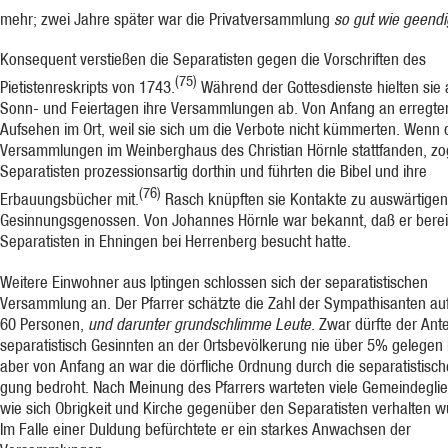
mehr; zwei Jahre später war die Privatver­sammlung
so gut wie geendi
Konsequent verstießen die Separatisten gegen die Vorschriften des
(75)
Pietistenreskripts von 1743.
Während der Gottesdienste hielten sie 
Sonn- und Feiertagen ihre Versammlungen ab. Von Anfang an erregten
Aufsehen im Ort, weil sie sich um die Verbote nicht kümmerten. Wenn 
Versammlungen im Weinberghaus des Christian Hörnle stattfanden, zo
Separatisten prozessionsartig dorthin und führten die Bibel und ihre
(76)
Erbauungsbücher mit.
Rasch knüpften sie Kontakte zu auswärtigen
Gesinnungsgenossen. Von Johannes Hörnle war bekannt, daß er berei
Separatisten in Ehningen bei Herrenberg besucht hatte.
Weitere Einwohner aus Iptingen schlossen sich der separatistischen
Versammlung an. Der Pfarrer schätzte die Zahl der Sympathisanten auf
60 Personen,
und darunter grund­schlimme Leute
. Zwar dürfte der Ante
separatistisch Gesinnten an der Ortsbevölkerung nie über 5% gelegen
aber von Anfang an war die dörfliche Ordnung durch die separatistisc
gung bedroht. Nach Meinung des Pfarrers warteten viele Gemeindeglie
wie sich Ob­rigkeit und Kirche gegenüber den Separatisten verhalten 
Im Falle einer Duldung be­fürchtete er ein starkes Anwachsen der