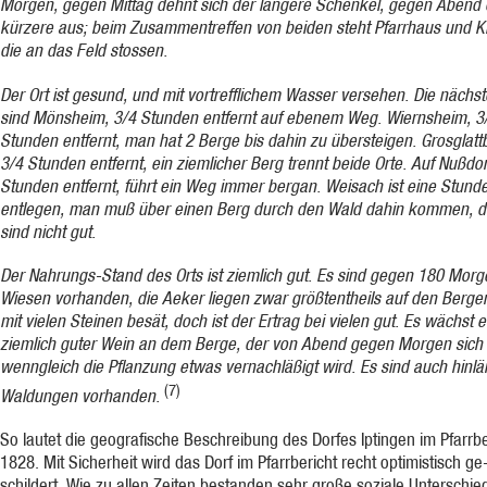
Morgen, gegen Mittag dehnt sich der längere Schenkel, gegen Abend 
kürzere aus; beim Zusammentref­fen von beiden steht Pfarrhaus und K
die an das Feld stos­sen.
Der Ort ist gesund, und mit vortrefflichem Wasser versehen. Die nächst
sind Mönsheim, 3/4 Stunden entfernt auf ebenem Weg. Wiernsheim, 3
Stunden entfernt, man hat 2 Berge bis dahin zu übersteigen. Grosglatt
3/4 Stunden entfernt, ein ziemlicher Berg trennt beide Orte. Auf Nußdor
Stunden entfernt, führt ein Weg immer bergan. Weisach ist eine Stund
entlegen, man muß über einen Berg durch den Wald dahin kommen, 
sind nicht gut.
Der Nahrungs-Stand des Orts ist ziemlich gut. Es sind gegen 180 Morg
Wiesen vorhanden, die Aeker liegen zwar größtentheils auf den Bergen
mit vielen Steinen besät, doch ist der Ertrag bei vielen gut. Es wächst e
ziemlich guter Wein an dem Berge, der von Abend gegen Morgen sich 
wenngleich die Pflanzung etwas vernachläßigt wird. Es sind auch hinlä
(7)
Waldungen vor­handen.
So lautet die geografische Beschreibung des Dorfes Iptingen im Pfarrbe
1828. Mit Sicherheit wird das Dorf im Pfarrbericht recht optimistisch ge
schildert. Wie zu allen Zeiten bestanden sehr große soziale Unterschie