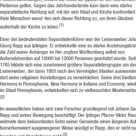
Pietismus gelten. Gegen das Jahrhundertende kam dann eine starke
separatistische Richtung auf, mit der sich Staat und Kirche konfrontier
Viele Menschen wand¬ten sich dieser Richtung zu, um ihren Glauben
(1)
außerhalb der Kirche zu leben.
Einer der bedeutendsten Separatistenführer war der Leinenweber Jo
Georg Rapp aus Iptingen. Er entwickelte eine so starke Anziehungskraf
die Zahl seiner Anhänger im Her-zogtum Württemberg selbst von
Außenstehenden auf 10000 bis 12000 Personen geschätzt wurde. Seit
1785 bildete sich eine zunehmend größere Separatistengruppe um de
Leinenweber, der dann 1803 nach den Vereinigten Staaten auswande
dort seine religiösen Vorstellungen zu verwirklichen. Seine drei Siedlu
Harmony in Pennsylvania, New Harmony in Indiana und Economy, wie
im Staat Pennsylvania, entwickelten sich zu vielbesuchten Musterwirts
(2)
Im wesentlichen haben sich zwei Forscher grundlegend mit Johann Ge
Rapp und seiner Bewegung beschäftigt. Der Iptinger Pfarrer Viktor Ra
widmete dem bekanntesten Sohn seiner Gemeinde einen längeren Aufs
bemerkenswert ausgewogener Weise würdigt er Rapp, den er nicht nu
(3)