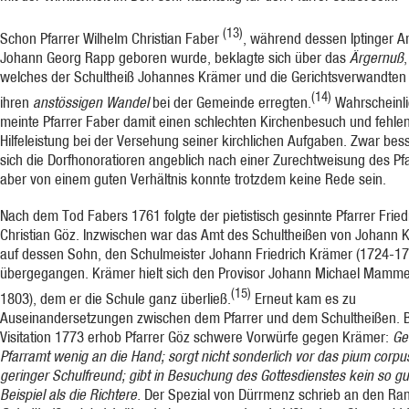
(13)
Schon Pfarrer Wilhelm Christian Faber
, während dessen Iptinger A
Johann Georg Rapp geboren wurde, beklagte sich über das
Ärgernuß
,
welches der Schultheiß Johannes Krämer und die Ge­richtsverwandten
(14)
ihren
anstössigen Wandel
bei der Gemeinde er­regten.
Wahrscheinli
meinte Pfarrer Faber damit einen schlechten Kirchenbesuch und fehle
Hilfeleistung bei der Verse­hung seiner kirchlichen Aufgaben. Zwar bes
sich die Dorfho­noratioren angeblich nach einer Zurechtweisung des Pfa
aber von einem guten Verhältnis konnte trotzdem keine Rede sein.
Nach dem Tod Fabers 1761 folgte der pieti­stisch gesinnte Pfarrer Fried
Christian Göz. Inzwischen war das Amt des Schultheißen von Johann 
auf dessen Sohn, den Schulmeister Johann Friedrich Krämer (1724-17
übergegangen. Krämer hielt sich den Provisor Johann Michael Mamme
(15)
1803), dem er die Schule ganz überließ.
Erneut kam es zu
Auseinandersetzungen zwi­schen dem Pfarrer und dem Schultheißen. B
Visi­tation 1773 erhob Pfarrer Göz schwere Vorwürfe gegen Krämer:
Ge
Pfarr­amt wenig an die Hand; sorgt nicht sonderlich vor das pium corpus;
geringer Schulfreund; gibt in Be­suchung des Gottesdienstes kein so gu
Beispiel als die Richtere.
Der Spezial von Dürrmenz schrieb an den Ra