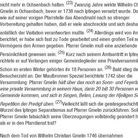
(23)
nicht mehr in Ochsenbach halten.
Zwanzig Jahre wirkte Wilhelm Ch
Gmelin in Ochsenbach, bevor er 1738 nach Ip­tingen versetzt wurde. Dor
wie auf seiner vorigen Pfarrstelle das Abendmahl nach so strenger
Vorbereitung gehalten haben, daß er viele abschreckte und sich desha
(24)
anläßlich der Visitation verantworten mußte.
Allerdings wird von i
berichtet, er habe sich fast zu Tode gearbeitet und einen großen Teil s
Vermögens den Armen gegeben. Pfarrer Gmelin muß eine anziehende
(25)
Persönlichkeit gewesen sein.
Kurz nach seinem Amtsantritt in Ipti
richtete er auf Verlangen einiger Gemeindeglieder eine Privatversamml
(26)
Schon im ersten Winter gehörten ihr 18 Personen an.
Bald stieg di
Besucherzahl an. Der Maulbronner Spezial berichtete 1742 über die
Versammlung: Pfarrer Gmelin
hält über das noch an Sonn- und Feyert
eine private Versammlung in seinem Haus, darin 20 biß 30 Personen v
Gemeinde kommen, und sich in Singen, Beten, Lesung der H[eiligen Sch
(27)
Repetition der Predigt üben.
Vielleicht läßt sich die geistesgeschicht
Wurzel des Iptinger Sepa­ratismus auf Pfarrer Gmelin zurückführen. Sol
Pfarrer Gmelin tatsächlich seine Überzeugungen vollständig geändert 
als er in den Pfarrdienst trat?
Nach dem Tod von Wilhelm Chri­stian Gmelin 1746 übernahmen