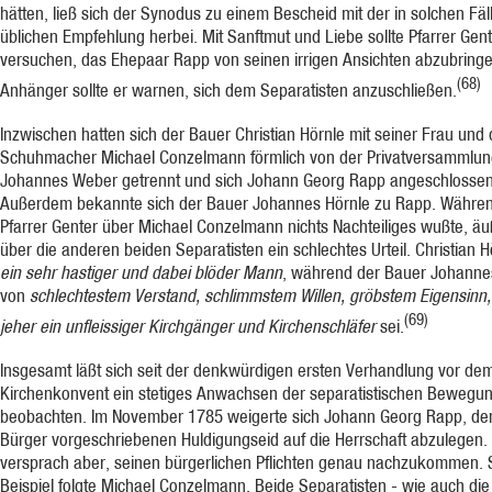
hätten, ließ sich der Synodus zu einem Bescheid mit der in solchen Fäl
üblichen Empfehlung herbei. Mit Sanftmut und Liebe sollte Pfarrer Gen
versuchen, das Ehepaar Rapp von seinen irrigen Ansichten abzubringe
(68)
Anhänger sollte er warnen, sich dem Separatisten anzuschließen.
Inzwischen hatten sich der Bauer Christian Hörnle mit seiner Frau und 
Schuhmacher Mi­chael Conzelmann förmlich von der Privatversammlun
Johannes Weber getrennt und sich Johann Georg Rapp angeschlossen
Außerdem bekannte sich der Bauer Johannes Hörnle zu Rapp. Währe
Pfarrer Genter über Michael Conzelmann nichts Nachteiliges wußte, äu
über die anderen beiden Separatisten ein schlechtes Urteil. Christian H
ein sehr ha­stiger und dabei blöder Mann
, während der Bauer Johanne
von
schlechtestem Ver­stand, schlimmstem Willen, gröbstem Eigensinn,
(69)
jeher ein unfleissiger Kirchgänger und Kirchenschläfer
sei.
Insgesamt läßt sich seit der denkwürdigen ersten Verhandlung vor de
Kirchenkonvent ein stetiges Anwachsen der separatistischen Bewegu
beobachten. Im November 1785 weigerte sich Johann Georg Rapp, den
Bürger vorgeschriebenen Huldigungseid auf die Herrschaft abzulegen. 
versprach aber, seinen bürgerlichen Pflichten genau nachzukommen.
Beispiel folgte Michael Conzelmann. Beide Separatisten - wie auch die