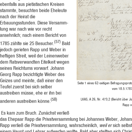
ebenfalls aus pietistischen Kreisen
stammte, besuchten beide Eheleute
nach der Heirat die
Erbauungsstunden. Diese Versamm­
lung war nach wie vor recht
ansehnlich; nach einem Bericht von
(57)
1785 zählte sie 25 Besu­cher.
Bald
jedoch gerieten Rapp und Weber in
heftigen Streit, weil der Leinenweber
dem Ratsverwandten Eitelkeit wegen
seines Reichtums vorwarf. Johann
Georg Rapp bezichtigte Weber des
Geizes und meinte, daß einer den
Seite 1 eines 62-seitigen Befragungsprot
Teufel zuerst bei sich selber
vom 18.5.1787 
austreiben müsse, ehe er ihn bei
(58)
LKAS, A 26, Nr. 473,2 (Bericht über 
anderen austreiben könne.
Rapp v
Es kam zum Bruch. Zunächst verließ
das Ehepaar Rapp die Privatversammlung bei Johannes Weber, Johan
Rapp verließ die Privatversammlung, wahrscheinlich,
weil er
sich selbs
einem Haupt und Lehrer aufwerfen wollte. Bald aber stellten sich Chris