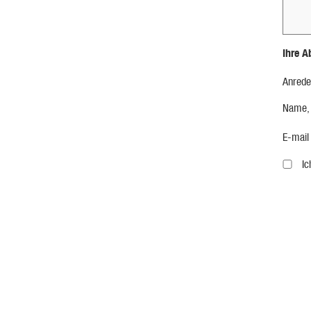
Ihre A
Anrede
Name,
E-mail
I