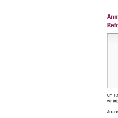
Anm
Ref
Um auf
wir fo
Anrede