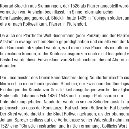
Konrad Stücklin aus Sigmaringen, der 1526 als Pfarrer angestellt wurde
vermutlich von Anshelm beeinflusst, im Sinne reformatorischer
Schriftauslegung gepredigt. Stücklin hatte 1495 in Tübingen studiert u
ehe er nach Rottweil kam, Pfarrer in Pfullendorf.
Da auch der Pfarrhelfer Wolf Biedermann (oder Penzlin) und der Pfarre
Altstadt in evangelischem Sinne gepredigt haben und sie alle von der 
der Gemeinde akzeptiert wurden, wird man diese Phase als ein offene
bezeichnen können, in der Konfessionsgrenzen noch nicht festgelegt 
Gestört wurde diese Entwicklung von Scharfmachern, die auf Abgrenz
drängten.
Der Lesemeister des Dominikanerklosters Georg Neudorfer mischte si
literarisch in einen theologischen Streit ein, der zwischen den theologi
Richtungen der Konstanzer Geistlichkeit ausgetragen wurde. Die altglä
Seite hatte Johannes Eck 1486-1543 und Tübinger Professoren um
Unterstützung gebeten. Neudorfer wurde in seinen Schriften ausfällig 
polemisch, so dass der Konstanzer Rat sich beim Rottweiler Rat besch
Der Streit wurde direkt in die Stadt Rottweil getragen, als der obenge
Johann Spreter Einfluss auf die Verhältnisse seiner Vaterstadt nahm, i
1527 eine "Christlich instruction und frintlich ermanung, Göttlichs Wort