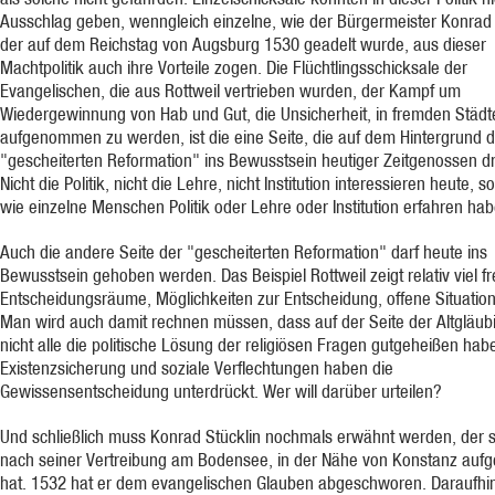
Ausschlag geben, wenngleich einzelne, wie der Bürgermeister Konrad
der auf dem Reichstag von Augsburg 1530 geadelt wurde, aus dieser
Machtpolitik auch ihre Vorteile zogen. Die Flüchtlingsschicksale der
Evangelischen, die aus Rottweil vertrieben wurden, der Kampf um
Wiedergewinnung von Hab und Gut, die Unsicherheit, in fremden Städt
aufgenommen zu werden, ist die eine Seite, die auf dem Hintergrund d
"gescheiterten Reformation" ins Bewusstsein heutiger Zeitgenossen d
Nicht die Politik, nicht die Lehre, nicht Institution interessieren heute, 
wie einzelne Menschen Politik oder Lehre oder Institution erfahren hab
Auch die andere Seite der "gescheiterten Reformation" darf heute ins
Bewusstsein gehoben werden. Das Beispiel Rottweil zeigt relativ viel fr
Entscheidungsräume, Möglichkeiten zur Entscheidung, offene Situatio
Man wird auch damit rechnen müssen, dass auf der Seite der Altgläub
nicht alle die politische Lösung der religiösen Fragen gutgeheißen hab
Existenzsicherung und soziale Verflechtungen haben die
Gewissensentscheidung unterdrückt. Wer will darüber urteilen?
Und schließlich muss Konrad Stücklin nochmals erwähnt werden, der s
nach seiner Vertreibung am Bodensee, in der Nähe von Konstanz aufg
hat. 1532 hat er dem evangelischen Glauben abgeschworen. Daraufhin