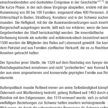
(11)
einschneidendsten und dunkelsten Ereignisse in der Geschichte"
de
Die kurze Phase, in der sich diese Vorgänge abspielten, endete mit der
Ausweisung von 80 bis 100 Familien, insgesamt etwa 400 Personen, d
Unterschlupf in Baden, Straßburg, Konstanz und in der Schweiz suche
mussten. Die Heftigkeit, mit der die Auseinandersetzungen auch innerh
Bürgerschaft ausgetragen wurde, läßt sich nur erklären, wenn die be
Gegebenheiten der Stadt berücksichtigt werden. Die innerstädtische
Verfassung könnte als autoritär und antidemokratisch bezeichnet werd
1500 wurden die Mitglieder des Rates auf Lebenszeit gewählt. Sie ka
dem Patriziat und aus Familien zünftischer Herkunft, die es zu Reicht
Ansehen gebracht hatten.
Der Sprecher jener Städte, die 1529 auf dem Reichstag von Speyer de
Reichstagsabschied annahmen und nicht "protestierten" war Konrad 
der aus einer angesehenen und konservativ geprägten Familie aus Rot
stammte.
Außenpolitisch musste Rottweil immer um seine Selbständigkeit kämp
Österreich und Württemberg bedroht, gelang Rottweil seit 1463 durch 
Bündnis mit den Eidgenossen, das 1519 erneuert wurde, sich zu schüt
vielfältigen Beziehungen zur Schweiz hatten insofern verhängnisvolle
Wirkungen, da durch die reformatorische Bewegung die Schweiz selbe