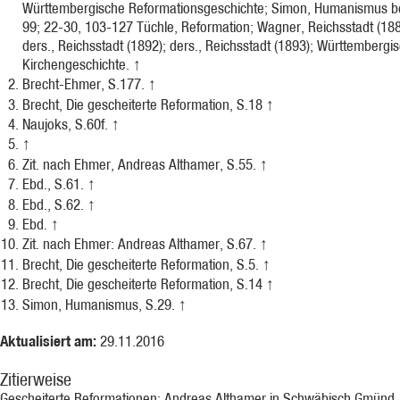
Württembergische Reformationsgeschichte; Simon, Humanismus b
99; 22-30, 103-127 Tüchle, Reformation; Wagner, Reichsstadt (188
ders., Reichsstadt (1892); ders., Reichsstadt (1893); Württembergi
Kirchengeschichte.
↑
Brecht-Ehmer, S.177.
↑
Brecht, Die gescheiterte Reformation, S.18
↑
Naujoks, S.60f.
↑
↑
Zit. nach Ehmer, Andreas Althamer, S.55.
↑
Ebd., S.61.
↑
Ebd., S.62.
↑
Ebd.
↑
Zit. nach Ehmer: Andreas Althamer, S.67.
↑
Brecht, Die gescheiterte Reformation, S.5.
↑
Brecht, Die gescheiterte Reformation, S.14
↑
Simon, Humanismus, S.29.
↑
Aktualisiert am:
29.11.2016
Zitierweise
Gescheiterte Reformationen: Andreas Althamer in Schwäbisch Gmünd,