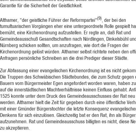
Garantie für die Sicherheit der Geistlichkeit.
(9)
Althamer, "der geistliche Führer der Reformpartei"
, der bei den
tumultuarischen Vorgängen eher eine untergeordnete Rolle gespielt ha
bemüht, eine Kirchenordnung aufzustellen. Er regte an, daß Rat und
Gemeindeausschuß Gesandtschaften nach Nördlingen, Dinkelsbühl un
Nürnberg schicken sollten, um anzufragen, wie dort die Fragen der
Kirchenordnung gelöst würden. Althamer selbst richtete neben den offi
Anfragen persönliche Schreiben an die drei Prediger dieser Städte.
Zur Abfassung einer evangelischen Kirchenordnung ist es nicht geko
Die Truppen des Schwäbischen Städtebundes, die zum Schutz gegen 
Bauern vom Bürgermeister Egen angefordert worden waren, haben zu
auf die innerstädtischen Machtverhältnisse keinen Einfluss gehabt. An
1525 konnte unter dem Druck des Gemeindeausschusses der Rat neu 
werden. Althamer hielt die Zeit für gegeben durch eine öffentliche Ver
mit einer Gmünder Bürgerstochter die letzte Konsequenz evangelische
Denkens für sich einzulösen. Gleichzeitig bat er den Rat, ihn als Bürger
aufzunehmen. Rat und Gemeindeausschuss billigten es nicht, diese N
zu akzeptieren.