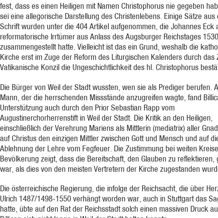
fest, dass es einen Heiligen mit Namen Christophorus nie gegeben hab
sei eine allegorische Darstellung des Christenlebens. Einige Sätze aus 
Schrift wurden unter die 404 Artikel aufgenommen, die Johannes Eck 
reformatorische Irrtümer aus Anlass des Augsburger Reichstages 153
zusammengestellt hatte. Vielleicht ist das ein Grund, weshalb die katho
Kirche erst im Zuge der Reform des Liturgischen Kalenders durch das 
Vatikanische Konzil die Ungeschichtlichkeit des hl. Christophorus bestät
Die Bürger von Weil der Stadt wussten, wen sie als Prediger berufen. A
Mann, der die herrschenden Missstände anzugreifen wagte, fand Billi
Unterstützung auch durch den Prior Sebastian Rapp vom
Augustinerchorherrenstift in Weil der Stadt. Die Kritik an den Heiligen,
einschließlich der Verehrung Mariens als Mittlerin (mediatrix) aller Gnad
auf Christus den einzigen Mittler zwischen Gott und Mensch und auf di
Ablehnung der Lehre vom Fegfeuer. Die Zustimmung bei weiten Kreis
Bevölkerung zeigt, dass die Bereitschaft, den Glauben zu reflektieren,
war, als dies von den meisten Vertretern der Kirche zugestanden wurd
Die österreichische Regierung, die infolge der Reichsacht, die über He
Ulrich 1487/1498-1550 verhängt worden war, auch in Stuttgart das S
hatte, übte auf den Rat der Reichsstadt solch einen massiven Druck a