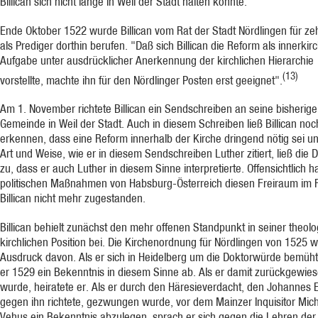
Billican sich nicht lange in Weil der Stadt halten konnte.
Ende Oktober 1522 wurde Billican vom Rat der Stadt Nördlingen für ze
als Prediger dorthin berufen. "Daß sich Billican die Reform als innerkirc
Aufgabe unter ausdrücklicher Anerkennung der kirchlichen Hierarchie
(13)
vorstellte, machte ihn für den Nördlinger Posten erst geeignet".
Am 1. November richtete Billican ein Sendschreiben an seine bisherige
Gemeinde in Weil der Stadt. Auch in diesem Schreiben ließ Billican noc
erkennen, dass eine Reform innerhalb der Kirche dringend nötig sei un
Art und Weise, wie er in diesem Sendschreiben Luther zitiert, ließ die 
zu, dass er auch Luther in diesem Sinne interpretierte. Offensichtlich 
politischen Maßnahmen von Habsburg-Österreich diesen Freiraum im F
Billican nicht mehr zugestanden.
Billican behielt zunächst den mehr offenen Standpunkt in seiner theolo
kirchlichen Position bei. Die Kirchenordnung für Nördlingen von 1525 w
Ausdruck davon. Als er sich in Heidelberg um die Doktorwürde bemüht
er 1529 ein Bekenntnis in diesem Sinne ab. Als er damit zurückgewie
wurde, heiratete er. Als er durch den Häresieverdacht, den Johannes 
gegen ihn richtete, gezwungen wurde, vor dem Mainzer Inquisitor Mic
Vehus ein Bekenntnis abzulegen, sprach er sich gegen die Lehren der