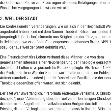
die katholische Pfarrei von Kreuzlingen als neues Betätigungsfeld erhal
Was in ihm vorgegangen ist, wissen wir nicht.
: WEIL DER STADT
3
Die konfessionellen Veränderungen, wie sie sich in der Reichsstadt Wei
angedeutet haben, sind mit dem Namen Theobald Billican verbunden. B
(ursprünglich Gerlacher) stammte aus Billigheim in der Pfalz, studierte 
in Heidelberg, wo er auf den Studiengenossen Johannes Brenz 1499-
stieß, der aus Weil der Stadt gebürtig war.
Eine Freundschaft fürs Leben verband diese Männer, die von dem
gemeinsamen Interesse einer Neuorientierung der Theologie geprägt 
deshalb mit Luther u. a. persönliche Kontakte pflegte. Als Billican 152
die Predigerstelle in Weil der Stadt bewarb, hatte er durch eine Publika
Aufmerksamkeit zumindest jener einflussreichen Familien, die der neu
Theologie gegenüber offen waren, auf sich gelenkt.
Der Titel war unverfänglich: "Perornata eademque verissima D. Christo
decriptio", eine "Abhandlung über den viel verehrten heiligen Christop
die aber einen Angriff auf den volkstümlichen Heiligen darstellte und di
Priester, die den Volksglauben verbreiteten, massiv kritisierte. Billican s