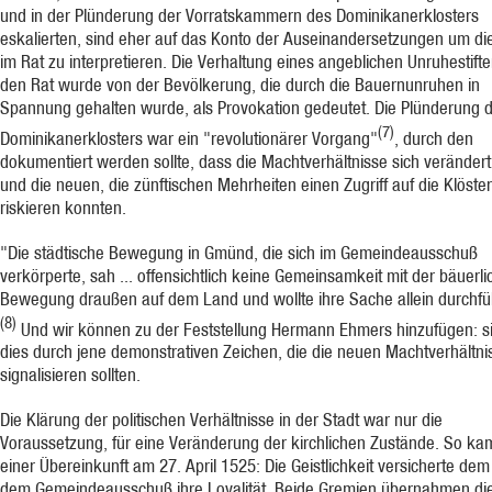
und in der Plünderung der Vorratskammern des Dominikanerklosters
eskalierten, sind eher auf das Konto der Auseinandersetzungen um di
im Rat zu interpretieren. Die Verhaltung eines angeblichen Unruhestift
den Rat wurde von der Bevölkerung, die durch die Bauernunruhen in
Spannung gehalten wurde, als Provokation gedeutet. Die Plünderung 
(7)
Dominikanerklosters war ein "revolutionärer Vorgang"
, durch den
dokumentiert werden sollte, dass die Machtverhältnisse sich verändert
und die neuen, die zünftischen Mehrheiten einen Zugriff auf die Klöster
riskieren konnten.
"Die städtische Bewegung in Gmünd, die sich im Gemeindeausschuß
verkörperte, sah ... offensichtlich keine Gemeinsamkeit mit der bäuerl
Bewegung draußen auf dem Land und wollte ihre Sache allein durchfü
(8)
Und wir können zu der Feststellung Hermann Ehmers hinzufügen: si
dies durch jene demonstrativen Zeichen, die die neuen Machtverhältni
signalisieren sollten.
Die Klärung der politischen Verhältnisse in der Stadt war nur die
Voraussetzung, für eine Veränderung der kirchlichen Zustände. So ka
einer Übereinkunft am 27. April 1525: Die Geistlichkeit versicherte de
dem Gemeindeausschuß ihre Loyalität. Beide Gremien übernahmen di