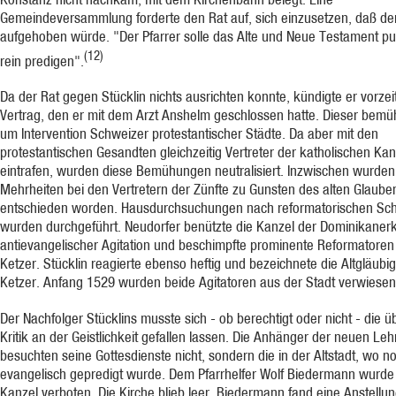
Gemeindeversammlung forderte den Rat auf, sich einzusetzen, daß de
aufgehoben würde. "Der Pfarrer solle das Alte und Neue Testament pu
(12)
rein predigen".
Da der Rat gegen Stücklin nichts ausrichten konnte, kündigte er vorzei
Vertrag, den er mit dem Arzt Anshelm geschlossen hatte. Dieser bemüh
um Intervention Schweizer protestantischer Städte. Da aber mit den
protestantischen Gesandten gleichzeitig Vertreter der katholischen Ka
eintrafen, wurden diese Bemühungen neutralisiert. Inzwischen wurden
Mehrheiten bei den Vertretern der Zünfte zu Gunsten des alten Glaube
entschieden worden. Hausdurchsuchungen nach reformatorischen Schr
wurden durchgeführt. Neudorfer benützte die Kanzel der Dominikanerk
antievangelischer Agitation und beschimpfte prominente Reformatoren
Ketzer. Stücklin reagierte ebenso heftig und bezeichnete die Altgläubi
Ketzer. Anfang 1529 wurden beide Agitatoren aus der Stadt verwiesen
Der Nachfolger Stücklins musste sich - ob berechtigt oder nicht - die ü
Kritik an der Geistlichkeit gefallen lassen. Die Anhänger der neuen Leh
besuchten seine Gottesdienste nicht, sondern die in der Altstadt, wo n
evangelisch gepredigt wurde. Dem Pfarrhelfer Wolf Biedermann wurde
Kanzel verboten. Die Kirche blieb leer. Biedermann fand eine Anstellun