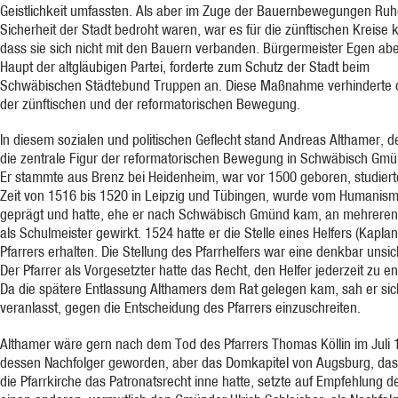
Geistlichkeit umfassten. Als aber im Zuge der Bauernbewegungen Ru
Sicherheit der Stadt bedroht waren, war es für die zünftischen Kreise k
dass sie sich nicht mit den Bauern verbanden. Bürgermeister Egen abe
Haupt der altgläubigen Partei, forderte zum Schutz der Stadt beim
Schwäbischen Städtebund Truppen an. Diese Maßnahme verhinderte d
der zünftischen und der reformatorischen Bewegung.
In diesem sozialen und politischen Geflecht stand Andreas Althamer, de
die zentrale Figur der reformatorischen Bewegung in Schwäbisch Gmün
Er stammte aus Brenz bei Heidenheim, war vor 1500 geboren, studierte
Zeit von 1516 bis 1520 in Leipzig und Tübingen, wurde vom Humanis
geprägt und hatte, ehe er nach Schwäbisch Gmünd kam, an mehreren
als Schulmeister gewirkt. 1524 hatte er die Stelle eines Helfers (Kaplan
Pfarrers erhalten. Die Stellung des Pfarrhelfers war eine denkbar unsic
Der Pfarrer als Vorgesetzter hatte das Recht, den Helfer jederzeit zu en
Da die spätere Entlassung Althamers dem Rat gelegen kam, sah er sic
veranlasst, gegen die Entscheidung des Pfarrers einzuschreiten.
Althamer wäre gern nach dem Tod des Pfarrers Thomas Köllin im Juli
dessen Nachfolger geworden, aber das Domkapitel von Augsburg, das
die Pfarrkirche das Patronatsrecht inne hatte, setzte auf Empfehlung d