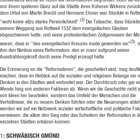
von ihrem späteren Glanz auf die Städte ihres früheren Wirkens zurüc
dem Urteil von Martin Brecht und Hermann Ehmer war Stücklin in Rottw
(2)
"wohl keine allzu starke Persönlichkeit".
Die Tatsache, dass Stückli
seinem Weggang aus Rottweil 1532 dem evangelischen Glauben
abgeschworen hatte, und seine protestantischen Zeitgenossen der M
(3)
waren, dass er "des evangelischen Kreuzes müde geworden sei"
, 
ihm den Nimbus eines Reformators, den er zuvor aufgrund seiner
Ausstrahlungskraft durch seine Predigt erzeugt hatte.
Die Erinnerung an die "Reformatoren", die gescheitert sind, mag deutl
machen, dass im Hinblick auf die sozialen und religiösen Belange ein 
Denken in den Städten weit verbreitet war. Der Durchbruch oder gar e
Wende hing von anderen Faktoren ab. Wenn wir die Geschichte nicht s
von Ideen her beurteilen, sondern das Umfeld der Menschen und die
Verhältnisse, die zu neuem Denken führten oder die Neuerungen able
werden wir auf ein Netzwerk sozialer wirtschaftliche und politische Fa
verwiesen, die allein den Sieg oder das Scheitern der Reformation in 
einzelnen Städten erklären können.
: SCHWÄBISCH GMÜND
1