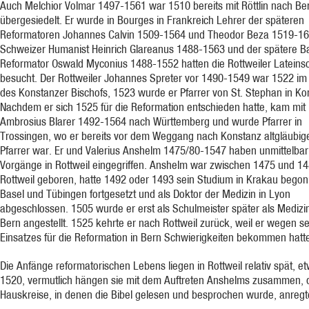
Auch Melchior Volmar 1497-1561 war 1510 bereits mit Röttlin nach Be
übergesiedelt. Er wurde in Bourges in Frankreich Lehrer der späteren
Reformatoren Johannes Calvin 1509-1564 und Theodor Beza 1519-16
Schweizer Humanist Heinrich Glareanus 1488-1563 und der spätere Ba
Reformator Oswald Myconius 1488-1552 hatten die Rottweiler Lateins
besucht. Der Rottweiler Johannes Spreter vor 1490-1549 war 1522 im 
des Konstanzer Bischofs, 1523 wurde er Pfarrer von St. Stephan in Ko
Nachdem er sich 1525 für die Reformation entschieden hatte, kam mit
Ambrosius Blarer 1492-1564 nach Württemberg und wurde Pfarrer in
Trossingen, wo er bereits vor dem Weggang nach Konstanz altgläubig
Pfarrer war. Er und Valerius Anshelm 1475/80-1547 haben unmittelbar 
Vorgänge in Rottweil eingegriffen. Anshelm war zwischen 1475 und 14
Rottweil geboren, hatte 1492 oder 1493 sein Studium in Krakau begon
Basel und Tübingen fortgesetzt und als Doktor der Medizin in Lyon
abgeschlossen. 1505 wurde er erst als Schulmeister später als Medizin
Bern angestellt. 1525 kehrte er nach Rottweil zurück, weil er wegen s
Einsatzes für die Reformation in Bern Schwierigkeiten bekommen hatt
Die Anfänge reformatorischen Lebens liegen in Rottweil relativ spät, e
1520, vermutlich hängen sie mit dem Auftreten Anshelms zusammen, 
Hauskreise, in denen die Bibel gelesen und besprochen wurde, anregt