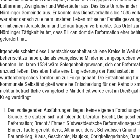
Lutheraner, Zwinglianer und Widertäufer aus. Das löste Unruhe in der
Nördlinger Gemeinde aus. Er konnte das Dienstverhältnis bis 1535 ver
war aber danach zu einem unsteten Leben mit seiner Familie gezwun
er mit einem Jurastudium und Lehraufträgen verbrachte. Das Urteil zur
Nördlinger Tätigkeit lautet, dass Billican dort die Reformation eher behi
gefördert hat.
Irgendwie scheint diese Unentschlossenheit auch jene Kreise in Weil d
beherrscht zu haben, die als evangelische Minderheit angesprochen 
konnten. Im Jahre 1534 wäre Gelegenheit gewesen, sich der Reformat
anzuschließen. Das aber hätte eine Eingliederung der Reichsstadt in
württembergisches Territorium zur Folge gehabt. Die Entscheidung für
kommunale Selbständigkeit war eine Entscheidung für den Katholizism
nicht unbeträchtliche evangelische Minderheit wurde erst im Dreißigjäh
Krieg verdrängt.
Den vorliegenden Ausführungen liegen keine eigenen Forschunge
Grunde. Sie stützen sich auf folgende Literatur: Brecht, Die geschei
Reformation; Brecht / Ehmer: Südwestdeutsche Reformationsgesch
Ehmer, Täufergericht; ders:, Althamer; ders., Schwäbisch Gmünd 
Bauernkrieg; Klaus, Geschichte; Naujoks, Obrigkeitsgedanke; Raus