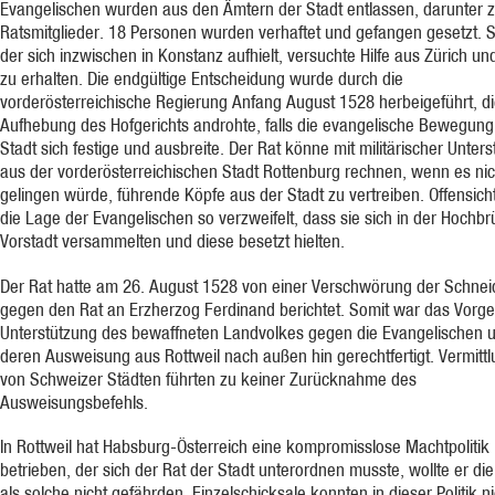
Evangelischen wurden aus den Ämtern der Stadt entlassen, darunter z
Ratsmitglieder. 18 Personen wurden verhaftet und gefangen gesetzt. S
der sich inzwischen in Konstanz aufhielt, versuchte Hilfe aus Zürich un
zu erhalten. Die endgültige Entscheidung wurde durch die
vorderösterreichische Regierung Anfang August 1528 herbeigeführt, di
Aufhebung des Hofgerichts androhte, falls die evangelische Bewegung 
Stadt sich festige und ausbreite. Der Rat könne mit militärischer Unter
aus der vorderösterreichischen Stadt Rottenburg rechnen, wenn es nic
gelingen würde, führende Köpfe aus der Stadt zu vertreiben. Offensicht
die Lage der Evangelischen so verzweifelt, dass sie sich in der Hochbr
Vorstadt versammelten und diese besetzt hielten.
Der Rat hatte am 26. August 1528 von einer Verschwörung der Schnei
gegen den Rat an Erzherzog Ferdinand berichtet. Somit war das Vorg
Unterstützung des bewaffneten Landvolkes gegen die Evangelischen 
deren Ausweisung aus Rottweil nach außen hin gerechtfertigt. Vermitt
von Schweizer Städten führten zu keiner Zurücknahme des
Ausweisungsbefehls.
In Rottweil hat Habsburg-Österreich eine kompromisslose Machtpolitik
betrieben, der sich der Rat der Stadt unterordnen musste, wollte er die
als solche nicht gefährden. Einzelschicksale konnten in dieser Politik n