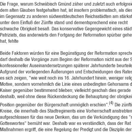
Die Frage, warum Schwäbisch Gmünd zäher und zuletzt auch erfolgrei
dem alten Glauben festgehalten hat, ist insofern problematisch, als die
im Gegensatz zu anderen südwestdeutschen Reichsstädten am stärks
unter dem Einfluß der Zünfte stand und dementsprechend eine recht
schwache Obrigkeit besaß. Das konservative Gegengewicht eines städ
Patriziats, das anderwärts den Fortgang der Reformation spürbar ge
hat, fehlte
Beide Faktoren würden für eine Begünstigung der Reformation sprec
darf deshalb die Vorgänge zum Beginn der Reformation nicht aus der S
konfessioneller Auseinandersetzungen späterer Jahrhunderte beurteil
Aufgrund der vorliegenden Äußerungen und Entscheidungen des Rates
es sich zeigen, "wie weit noch ins 16. Jahrhundert hinein, weniger reli
Motive, sondern vornehmlich die Linie eines unbedingten Gehorsams
Kaiser gegenüber bestimmend blieben; vielleicht geschah dies gerade
deshalb, weil ohne diese Rückendeckung die Behauptung der obrigkei
(4)
Position gegenüber der Bürgerschaft unmöglich erschien".
Die zünft
Kreise, die innerhalb des Stadtregiments eine Vorherrschaft anstrebte
aufgeschlossen für das neue Denken, das um die Verkündigung des "
Gotteswortes" bemüht war. Deshalb war es verständlich, dass der Rat
Maßnahmen ergriff, die eine Regelung der Predigt und die Disziplin der