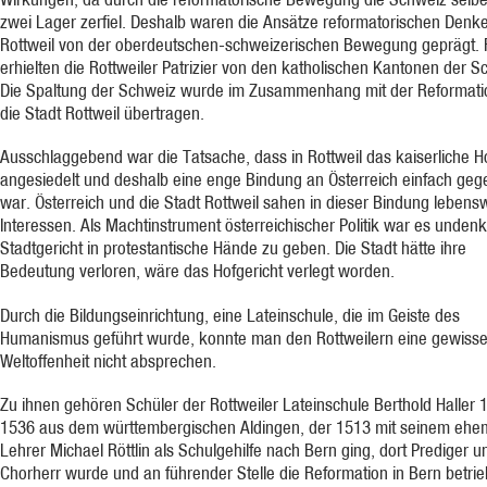
zwei Lager zerfiel. Deshalb waren die Ansätze reformatorischen Denke
Rottweil von der oberdeutschen-schweizerischen Bewegung geprägt. 
erhielten die Rottweiler Patrizier von den katholischen Kantonen der S
Die Spaltung der Schweiz wurde im Zusammenhang mit der Reformati
die Stadt Rottweil übertragen.
Ausschlaggebend war die Tatsache, dass in Rottweil das kaiserliche H
angesiedelt und deshalb eine enge Bindung an Österreich einfach ge
war. Österreich und die Stadt Rottweil sahen in dieser Bindung lebens
Interessen. Als Machtinstrument österreichischer Politik war es unden
Stadtgericht in protestantische Hände zu geben. Die Stadt hätte ihre
Bedeutung verloren, wäre das Hofgericht verlegt worden.
Durch die Bildungseinrichtung, eine Lateinschule, die im Geiste des
Humanismus geführt wurde, konnte man den Rottweilern eine gewiss
Weltoffenheit nicht absprechen.
Zu ihnen gehören Schüler der Rottweiler Lateinschule Berthold Haller 
1536 aus dem württembergischen Aldingen, der 1513 mit seinem ehe
Lehrer Michael Röttlin als Schulgehilfe nach Bern ging, dort Prediger u
Chorherr wurde und an führender Stelle die Reformation in Bern betrie