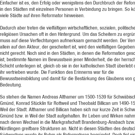
Einfacher ist es, den Erfolg oder wenigstens den Durchbruch der Refo
in den Städten mit einzelnen Personen in Verbindung zu bringen. So 
viele Städte auf ihren Reformator hinweisen.
Dadurch aber treten die vielfältigen wirtschaftlichen, sozialen, politisc
religiösen Ursachen oft in den Hintergrund. Um das Scheitern zu ergrü
muss auf diese Verflechtungen aufmerksam gemacht werden. Der Ver
allein auf den Akteur, der gescheitert ist, wird den vielfältigen Gegebe
nicht gerecht. Noch sind in den Städten, in denen die Reformation gesc
ist, bestimmte Namen im Bewusstsein jener Minderheit, die der herrs
Schicht unterlegen ist, gleich ob sie in der katholischen Stadt überlebt
ihr vertrieben wurde. Die Funktion des Erinnerns war für die
Bewusstseinsbildung und damit für die Bestärkung des Glaubens von 
Bedeutung.
So stehen die Namen Andreas Althamer um 1500-1539 für Schwäbisc
Gmünd, Konrad Stücklin für Rottweil und Theobald Billican um 1490-15
Weil der Stadt. Althamer und Billican haben sich nur kurze Zeit in Sch
Gmünd bzw. in Weil der Stadt aufgehalten. Ihr Leben und Wirken nahm
nach deren Wechsel in die Markgrafschaft Brandenburg-Ansbach bzw
Nördlingen greifbare Strukturen an. Nicht in diesen Städten des deuts
Südwestens wurde ihr Ruhm als Reformatoren begründet. Doch fiel ei