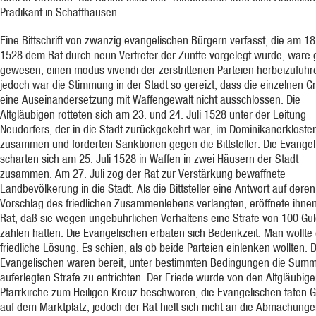
Prädikant in Schaffhausen.
Eine Bittschrift von zwanzig evangelischen Bürgern verfasst, die am 18.
1528 dem Rat durch neun Vertreter der Zünfte vorgelegt wurde, wäre 
gewesen, einen modus vivendi der zerstrittenen Parteien herbeizuführ
jedoch war die Stimmung in der Stadt so gereizt, dass die einzelnen 
eine Auseinandersetzung mit Waffengewalt nicht ausschlossen. Die
Altgläubigen rotteten sich am 23. und 24. Juli 1528 unter der Leitung
Neudorfers, der in die Stadt zurückgekehrt war, im Dominikanerkloster
zusammen und forderten Sanktionen gegen die Bittsteller. Die Evange
scharten sich am 25. Juli 1528 in Waffen in zwei Häusern der Stadt
zusammen. Am 27. Juli zog der Rat zur Verstärkung bewaffnete
Landbevölkerung in die Stadt. Als die Bittsteller eine Antwort auf deren
Vorschlag des friedlichen Zusammenlebens verlangten, eröffnete ihne
Rat, daß sie wegen ungebührlichen Verhaltens eine Strafe von 100 Gu
zahlen hätten. Die Evangelischen erbaten sich Bedenkzeit. Man wollte
friedliche Lösung. Es schien, als ob beide Parteien einlenken wollten. D
Evangelischen waren bereit, unter bestimmten Bedingungen die Sum
auferlegten Strafe zu entrichten. Der Friede wurde von den Altgläubige
Pfarrkirche zum Heiligen Kreuz beschworen, die Evangelischen taten G
auf dem Marktplatz, jedoch der Rat hielt sich nicht an die Abmachunge