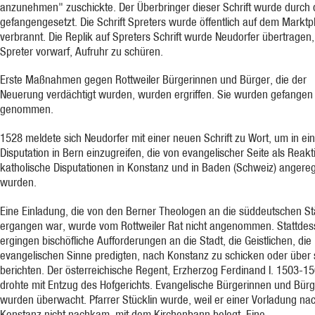
anzunehmen" zuschickte. Der Überbringer dieser Schrift wurde durch 
gefangengesetzt. Die Schrift Spreters wurde öffentlich auf dem Marktp
verbrannt. Die Replik auf Spreters Schrift wurde Neudorfer übertragen,
Spreter vorwarf, Aufruhr zu schüren.
Erste Maßnahmen gegen Rottweiler Bürgerinnen und Bürger, die der
Neuerung verdächtigt wurden, wurden ergriffen. Sie wurden gefangen
genommen.
1528 meldete sich Neudorfer mit einer neuen Schrift zu Wort, um in ei
Disputation in Bern einzugreifen, die von evangelischer Seite als Reakt
katholische Disputationen in Konstanz und in Baden (Schweiz) angereg
wurden.
Eine Einladung, die von den Berner Theologen an die süddeutschen St
ergangen war, wurde vom Rottweiler Rat nicht angenommen. Stattde
ergingen bischöfliche Aufforderungen an die Stadt, die Geistlichen, die
evangelischen Sinne predigten, nach Konstanz zu schicken oder über 
berichten. Der österreichische Regent, Erzherzog Ferdinand I. 1503-1
drohte mit Entzug des Hofgerichts. Evangelische Bürgerinnen und Bürg
wurden überwacht. Pfarrer Stücklin wurde, weil er einer Vorladung na
Konstanz nicht nachkam, mit dem Kirchenbann belegt. Eine