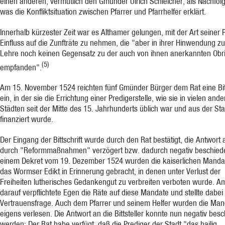
einen anderen, vermutlich den Gmünder Ulrich Schleicher, als Nachfolg
was die Konfliktsituation zwischen Pfarrer und Pfarrhelfer erklärt.
Innerhalb kürzester Zeit war es Althamer gelungen, mit der Art seiner 
Einfluss auf die Zunfträte zu nehmen, die "aber in ihrer Hinwendung z
Lehre noch keinen Gegensatz zu der auch von ihnen anerkannten Obri
(5)
empfanden".
Am 15. November 1524 reichten fünf Gmünder Bürger dem Rat eine Bitt
ein, in der sie die Errichtung einer Predigerstelle, wie sie in vielen and
Städten seit der Mitte des 15. Jahrhunderts üblich war und aus der St
finanziert wurde.
Der Eingang der Bittschrift wurde durch den Rat bestätigt, die Antwort 
durch "Reformmaßnahmen" verzögert bzw. dadurch negativ beschiede
einem Dekret vom 19. Dezember 1524 wurden die kaiserlichen Manda
das Wormser Edikt in Erinnerung gebracht, in denen unter Verlust der
Freiheiten lutherisches Gedankengut zu verbreiten verboten wurde. A
darauf verpflichtete Egen die Räte auf diese Mandate und stellte dabei
Vertrauensfrage. Auch dem Pfarrer und seinem Helfer wurden die Man
eigens verlesen. Die Antwort an die Bittsteller konnte nun negativ bes
werden: Der Rat habe verfügt, daß die Prediger der Stadt "das hailig