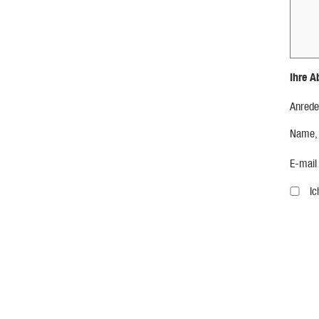
Ihre A
Anrede
Name,
E-mail
I