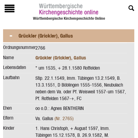
Württembergische Kirchengeschichte Online
Grückler (Grickler), Gallus
Ordnungsnummer
2766
Name
Grückler (Grickler), Gallus
Lebensdaten
* um 1535, + 28.1.1580 Rotfelden
Laufbahn
Stip. 22.1.1549, Imm. Tübingen 13.2.1549, B.
13.3.1551, D Böblingen 1555-1556, Neubulach
neben dem Va. oder Pf. Weisweil 1557-um 1567,
Pf. Rotfelden 1567-+, FC
Ehen
oo o.D.: Agnes BENTHERIN
Eltern
Va. Gallus
(Nr. 2765)
Kinder
1. Hans Christoph, + August 1597, Imm.
Tübingen 15.12.1578, B. 26.9.1582, M.