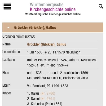
Württembergische Kirchengeschichte Online
Grückler (Grickler), Gallus
Ordnungsnummer
2765
Name
Grückler (Grickler), Gallus
Lebensdaten
* um 1500, + 23.11.1570 Neubulach
Laufbahn
mit der Pfarrei belehnt 1524, kath. Pf. Neubulach
1524, 1. ev. Pf. ebd. 1534-+
Ehen
oo I. 1535: ... --- oo II. 2. nach Iudica 1569:
Margareta WUNDERLICH, Bartholomäi vidua
Eltern
Va. Bernhard, Pf. 1499-1523
Kinder
1. Gallus
(Nr. 2766)
2. Daniel
(Nr. 2761)
3. Katharina (Patin 1564)