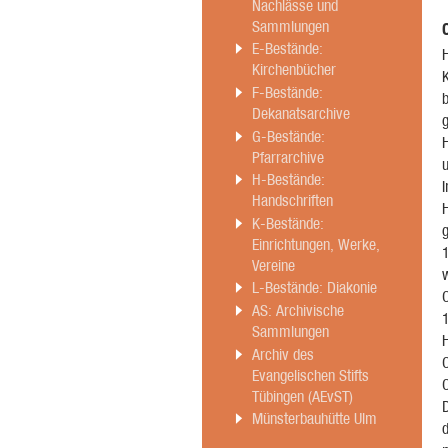
Nachlässe und
Sammlungen
E-Bestände:
H
Kirchenbücher
K
F-Bestände:
b
Dekanatsarchive
g
G-Bestände:
H
Pfarrarchive
H-Bestände:
Handschriften
K-Bestände:
Einrichtungen, Werke,
Vereine
L-Bestände: Diakonie
O
AS: Archivische
Sammlungen
Archiv des
Evangelischen Stifts
O
Tübingen (AEvST)
D
Münsterbauhütte Ulm