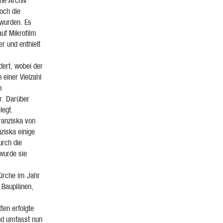
he Archiv
och die
 wurden. Es
auf Mikrofilm
 und enthielt
dert, wobei der
einer Vielzahl
h
r. Darüber
legt.
Franziska von
ziska einige
rch die
 wurde sie
Kirche im Jahr
 Bauplänen,
ten erfolgte
nd umfasst nun