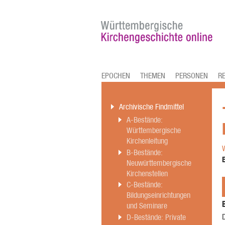
EPOCHEN
THEMEN
PERSONEN
R
Archivische Findmittel
A-Bestände:
Württembergische
Kirchenleitung
B-Bestände:
E
Neuwürttembergische
Kirchenstellen
C-Bestände:
Bildungseinrichtungen
und Seminare
D-Bestände: Private