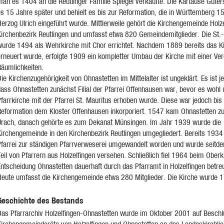
man es 1404 an die Reutlinger Familie Spiegel verkaufte. Die Kartause Güter
es 15 Jahre später und behielt es bis zur Reformation, die in Württemberg 1
erzog Ulrich eingeführt wurde. Mittlerweile gehört die Kirchengemeinde Holz
Kirchenbezirk Reutlingen und umfasst etwa 820 Gemeindemitglieder. Die St.-
wurde 1494 als Wehrkirche mit Chor errichtet. Nachdem 1889 bereits das Ki
erneuert wurde, erfolgte 1909 ein kompletter Umbau der Kirche mit einer Ve
Räumlichkeiten.
ie Kirchenzugehörigkeit von Ohnastetten im Mittelalter ist ungeklärt. Es ist 
dass Ohnastetten zunächst Filial der Pfarrei Offenhausen war, bevor es woh
farrkirche mit der Pfarrei St. Mauritus erhoben wurde. Diese war jedoch bis
Reformation dem Kloster Offenhausen inkorporiert. 1547 kam Ohnastetten 
Urach, danach gehörte es zum Dekanat Münsingen. Im Jahr 1939 wurde die
Kirchengemeinde in den Kirchenbezirk Reutlingen umgegliedert. Bereits 1934
Pfarrei zur ständigen Pfarrverweserei umgewandelt worden und wurde seit
eil von Pfarrern aus Holzelfingen versehen. Schließlich fiel 1964 beim Oberk
ntscheidung Ohnastetten dauerhaft durch das Pfarramt in Holzelfingen betre
Heute umfasst die Kirchengemeinde etwa 280 Mitglieder. Die Kirche wurde 1
Geschichte des Bestands
Das Pfarrarchiv Holzelfingen-Ohnastetten wurde im Oktober 2001 auf Beschl