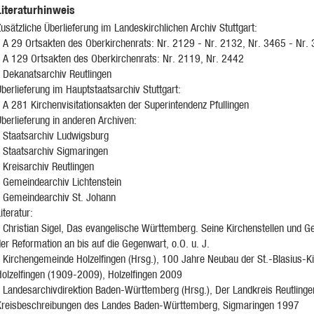
Literaturhinweis
usätzliche Überlieferung im Landeskirchlichen Archiv Stuttgart:
- A 29 Ortsakten des Oberkirchenrats: Nr. 2129 - Nr. 2132, Nr. 3465 - Nr.
- A 129 Ortsakten des Oberkirchenrats: Nr. 2119, Nr. 2442
- Dekanatsarchiv Reutlingen
berlieferung im Hauptstaatsarchiv Stuttgart:
 A 281 Kirchenvisitationsakten der Superintendenz Pfullingen
berlieferung in anderen Archiven:
- Staatsarchiv Ludwigsburg
- Staatsarchiv Sigmaringen
 Kreisarchiv Reutlingen
- Gemeindearchiv Lichtenstein
- Gemeindearchiv St. Johann
iteratur:
 Christian Sigel, Das evangelische Württemberg. Seine Kirchenstellen und Ge
er Reformation an bis auf die Gegenwart, o.O. u. J.
- Kirchengemeinde Holzelfingen (Hrsg.), 100 Jahre Neubau der St.-Blasius-Ki
Holzelfingen (1909-2009), Holzelfingen 2009
- Landesarchivdirektion Baden-Württemberg (Hrsg.), Der Landkreis Reutlinge
Kreisbeschreibungen des Landes Baden-Württemberg, Sigmaringen 1997