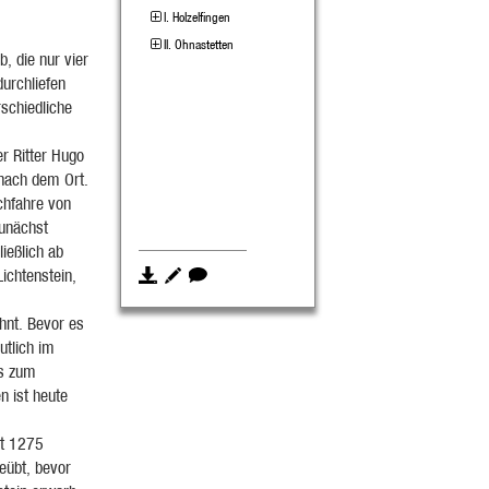
I. Holzelfingen
II. Ohnastetten
, die nur vier
durchliefen
rschiedliche
er Ritter Hugo
 nach dem Ort.
chfahre von
Zunächst
ießlich ab
ichtenstein,
hnt. Bevor es
utlich im
es zum
n ist heute
st 1275
eübt, bevor