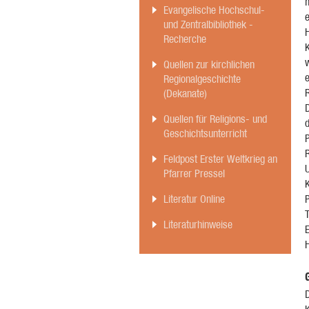
Evangelische Hochschul-
und Zentralbibliothek -
H
Recherche
Quellen zur kirchlichen
Regionalgeschichte
(Dekanate)
D
Quellen für Religions- und
Geschichtsunterricht
P
Feldpost Erster Weltkrieg an
Pfarrer Pressel
Literatur Online
T
Literaturhinweise
E