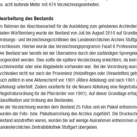
ca. acht laufende Meter mit 474 Verzeichnungseinheiten.
Bearbeitung des Bestands
Im Rahmen der Abschlussarbeit für die Ausbildung zum gehobenen Archivdie
Baden-Württemberg wurde der Bestand von Juli bis August 2010 auf Grundla
rdnungs- und Verzeichnungsrichtlinien des Landeskirchlichen Archivs Stuttg
erschlossen. Hierbei wurde das Verzeichnungsprogramm Faust 6 Professiona
Der Bestand war bereits bei der Übernahme durch den zuständigen Sprengela
orgeordnet worden. Dies sollte die spätere Verzeichnung erleichtern, da kein
Archivinventar oder eine Abgabeliste vorhanden war. Bei der Vorordnung wur
rchivalien nicht nur nach der Provenienz (Holzelfingen oder Ohnastetten) get
uch zeitlich in eine Aktenschicht vor 1901 (Ältere Abteilung) und nach 1901
bteilung) unterteilt. Zudem existierte für die Neuere Abteilung eine Registrat
Registraturordnung für die Pfarrämter von 1901). Auf dieser Grundlage erfolg
Klassifikation und Ordnung des Bestandes.
Bei der Verzeichnung wurden dem Bestand 25 Fotos und ein Plakat entnomm
wurden der Foto- bzw. Plakatsammlung des Archivs zugeführt. Die Druckschri
Bestand anzutreffen waren, wurden bis auf wenige Ausnahmen entnommen u
andeskirchlichen Zentralbibliothek Stuttgart übergeben.