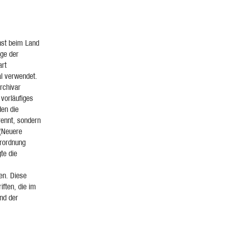
nst beim Land
ge der
art
l verwendet.
rchivar
 vorläufiges
den die
rennt, sondern
 (Neuere
urordnung
te die
en. Diese
ften, die im
nd der