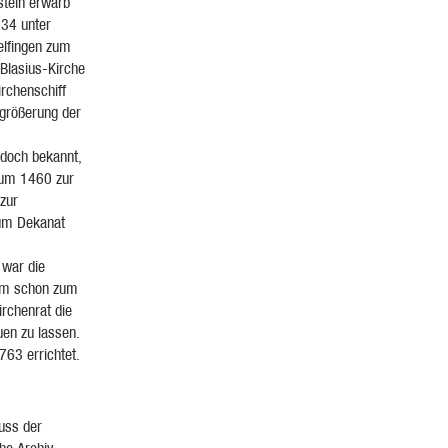
stein erwarb
534 unter
elfingen zum
Blasius-Kirche
rchenschiff
rgrößerung der
jedoch bekannt,
l um 1460 zur
 zur
zum Dekanat
 war die
dem schon zum
irchenrat die
uen zu lassen.
763 errichtet.
uss der