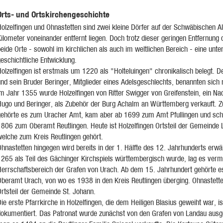
Orts- und Ortskirchengeschichte
olzelfingen und Ohnastetten sind zwei kleine Dörfer auf der Schwäbischen Alb
ilometer voneinander entfernt liegen. Doch trotz dieser geringen Entfernung 
eide Orte - sowohl im kirchlichen als auch im weltlichen Bereich - eine unte
eschichtliche Entwicklung.
olzelfingen ist erstmals um 1220 als "Holteluingen" chronikalisch belegt. D
und sein Bruder Beringer, Mitglieder eines Adelsgeschlechts, benannten sich
Im Jahr 1355 wurde Holzelfingen von Ritter Swigger von Greifenstein, ein Na
Hugo und Beringer, als Zubehör der Burg Achalm an Württemberg verkauft. 
gehörte es zum Uracher Amt, kam aber ab 1699 zum Amt Pfullingen und schl
1806 zum Oberamt Reutlingen. Heute ist Holzelfingen Ortsteil der Gemeinde L
welche zum Kreis Reutlingen gehört.
hnastetten hingegen wird bereits in der 1. Hälfte des 12. Jahrhunderts erwä
1265 als Teil des Gächinger Kirchspiels württembergisch wurde, lag es verm
Herrschaftsbereich der Grafen von Urach. Ab dem 15. Jahrhundert gehörte 
Oberamt Urach, von wo es 1938 in den Kreis Reutlingen überging. Ohnastette
rtsteil der Gemeinde St. Johann.
ie erste Pfarrkirche in Holzelfingen, die dem Heiligen Blasius geweiht war, i
dokumentiert. Das Patronat wurde zunächst von den Grafen von Landau ausg