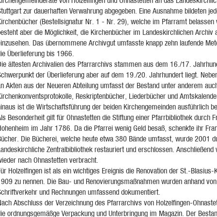
Kirchengemeinderäte von Holzelfingen und Ohnastetten an das Landeskirchlic
Stuttgart zur dauerhaften Verwahrung abgegeben. Eine Ausnahme bildeten jed
Kirchenbücher (Bestellsignatur Nr. 1 - Nr. 29), welche im Pfarramt belassen
esteht aber die Möglichkeit, die Kirchenbücher im Landeskirchlichen Archiv 
einzusehen. Das übernommene Archivgut umfasste knapp zehn laufende Meter
ie Überlieferung bis 1966.
Die ältesten Archivalien des Pfarrarchivs stammen aus dem 16./17. Jahrhun
chwerpunkt der Überlieferung aber auf dem 19./20. Jahrhundert liegt. Neben 
an Akten aus der Neueren Abteilung umfasst der Bestand unter anderem auc
Kirchenkonventsprotokolle, Reskriptenbücher, Liederbücher und Amtskalende
inaus ist die Wirtschaftsführung der beiden Kirchengemeinden ausführlich be
ls Besonderheit gilt für Ohnastetten die Stiftung einer Pfarrbibliothek durch 
Hohenheim im Jahr 1786. Da die Pfarrei wenig Geld besaß, schenkte ihr Fran
Bücher. Die Bücherei, welche heute etwa 380 Bände umfasst, wurde 2001 du
andeskirchliche Zentralbibliothek restauriert und erschlossen. Anschließend
wieder nach Ohnastetten verbracht.
ür Holzelfingen ist als ein wichtiges Ereignis die Renovation der St.-Blasius-
1909 zu nennen. Die Bau- und Renovierungsmaßnahmen wurden anhand von
Schriftverkehr und Rechnungen umfassend dokumentiert.
Nach Abschluss der Verzeichnung des Pfarrarchivs von Holzelfingen-Ohnastet
die ordnungsgemäßge Verpackung und Unterbringung im Magazin. Der Besta