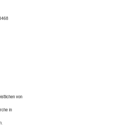
 3468
istlichen von
rche in
n.