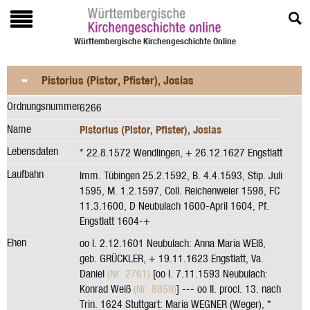
Württembergische Kirchengeschichte Online
Pistorius (Pistor, Pfister), Josias
Ordnungsnummer
6266
Name
Pistorius (Pistor, Pfister), Josias
Lebensdaten
* 22.8.1572 Wendlingen, + 26.12.1627 Engstlatt
Laufbahn
Imm. Tübingen 25.2.1592, B. 4.4.1593, Stip. Juli
1595, M. 1.2.1597, Coll. Reichenweier 1598, FC
11.3.1600, D Neubulach 1600-April 1604, Pf.
Engstlatt 1604-+
Ehen
oo I. 2.12.1601 Neubulach: Anna Maria WEIß,
geb. GRÜCKLER, + 19.11.1623 Engstlatt, Va.
Daniel
(Nr. 2761)
[oo I. 7.11.1593 Neubulach:
Konrad Weiß
(Nr. 8859)
] --- oo II. procl. 13. nach
Trin. 1624 Stuttgart: Maria WEGNER (Weger), *