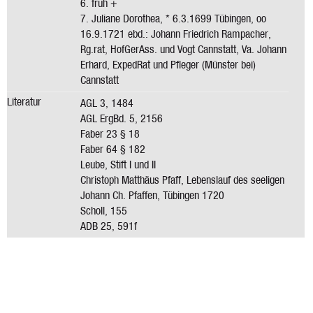
6. früh +
7. Juliane Dorothea, * 6.3.1699 Tübingen, oo
16.9.1721 ebd.: Johann Friedrich Rampacher,
Rg.rat, HofGerAss. und Vogt Cannstatt, Va. Johann
Erhard, ExpedRat und Pfleger (Münster bei)
Cannstatt
Literatur
AGL 3, 1484
AGL ErgBd. 5, 2156
Faber 23 § 18
Faber 64 § 182
Leube, Stift I und II
Christoph Matthäus Pfaff, Lebenslauf des seeligen
Johann Ch. Pfaffen, Tübingen 1720
Scholl, 155
ADB 25, 591f