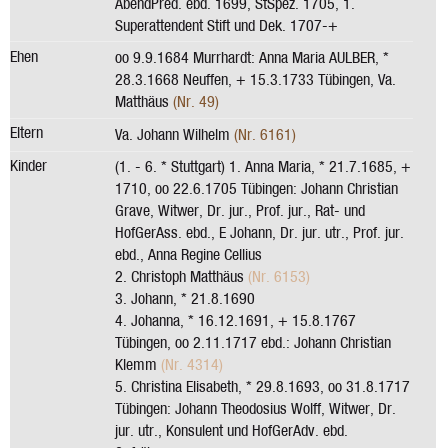
AbendPred. ebd. 1699, StSpez. 1705, 1.
Superattendent Stift und Dek. 1707-+
Ehen
oo 9.9.1684 Murrhardt: Anna Maria AULBER, *
28.3.1668 Neuffen, + 15.3.1733 Tübingen, Va.
Matthäus
(Nr. 49)
Eltern
Va. Johann Wilhelm
(Nr. 6161)
Kinder
(1. - 6. * Stuttgart) 1. Anna Maria, * 21.7.1685, +
1710, oo 22.6.1705 Tübingen: Johann Christian
Grave, Witwer, Dr. jur., Prof. jur., Rat- und
HofGerAss. ebd., E Johann, Dr. jur. utr., Prof. jur.
ebd., Anna Regine Cellius
2. Christoph Matthäus
(Nr. 6153)
3. Johann, * 21.8.1690
4. Johanna, * 16.12.1691, + 15.8.1767
Tübingen, oo 2.11.1717 ebd.: Johann Christian
Klemm
(Nr. 4314)
5. Christina Elisabeth, * 29.8.1693, oo 31.8.1717
Tübingen: Johann Theodosius Wolff, Witwer, Dr.
jur. utr., Konsulent und HofGerAdv. ebd.