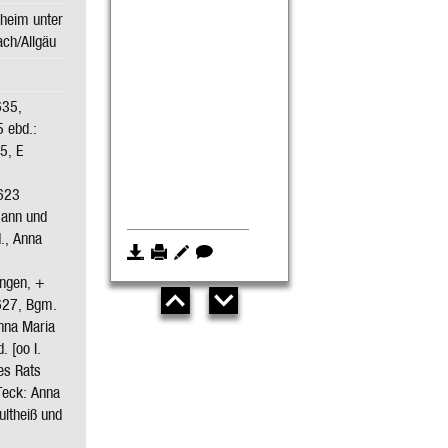
heim unter
ach/Allgäu
635,
 ebd.:
5, E
1623
mann und
., Anna
ingen, +
627, Bgm.
Anna Maria
. [oo I.
es Rats
 Teck: Anna
ultheiß und