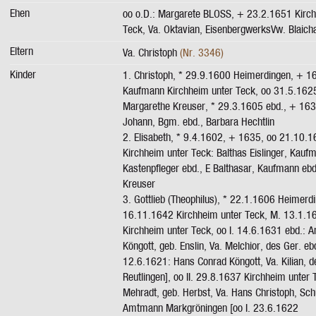
Ehen
oo o.D.: Margarete BLOSS, + 23.2.1651 Kirch
Teck, Va. Oktavian, EisenbergwerksVw. Blaich
Eltern
Va. Christoph
(Nr. 3346)
Kinder
1. Christoph, * 29.9.1600 Heimerdingen, + 1
Kaufmann Kirchheim unter Teck, oo 31.5.1625
Margarethe Kreuser, * 29.3.1605 ebd., + 163
Johann, Bgm. ebd., Barbara Hechtlin
2. Elisabeth, * 9.4.1602, + 1635, oo 21.10.
Kirchheim unter Teck: Balthas Eislinger, Kauf
Kastenpfleger ebd., E Balthasar, Kaufmann ebd
Kreuser
3. Gottlieb (Theophilus), * 22.1.1606 Heimerd
16.11.1642 Kirchheim unter Teck, M. 13.1.1
Kirchheim unter Teck, oo I. 14.6.1631 ebd.: 
Köngott, geb. Enslin, Va. Melchior, des Ger. ebd
12.6.1621: Hans Conrad Köngott, Va. Kilian, d
Reutlingen], oo II. 29.8.1637 Kirchheim unter
Mehradt, geb. Herbst, Va. Hans Christoph, Sch
Amtmann Markgröningen [oo I. 23.6.1622