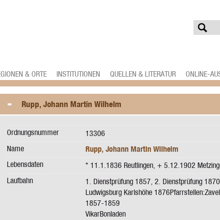
EGIONEN & ORTE
INSTITUTIONEN
QUELLEN & LITERATUR
ONLINE-AU
Rupp, Johann Martin Wilhelm
Ordnungsnummer
13306
Name
Rupp, Johann Martin Wilhelm
Lebensdaten
* 11.1.1836 Reutlingen, + 5.12.1902 Metzin
Laufbahn
1. Dienstprüfung 1857, 2. Dienstprüfung 1870
Ludwigsburg Karlshöhe 1876Pfarrstellen:Zavel
1857-1859
VikarBonladen