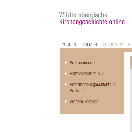
EPOCHEN
THEMEN
PERSONEN
R
Personensuche
Einzelbiografien A-Z
Reformationsgeschichte in
Porträts
Weitere Beiträge