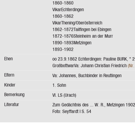
1860-1860
VikarEchterdingen
1860-1862
VikarThening/Oberösterreich
1862-1872Tailfingen bei Ebingen
1872-1876Steinheim an der Murr
1890-1893Metzingen
1893-1902
Ehen
oo 23.9.1862 Echterdingen: Pauline BURK, * 
GroßbottwarVa: Johann Christian Friedrich
(Nr
Eltern
Va: Johannes, Buchbinder in Reutlingen
Kinder
1. Sohn
Bemerkung
VI. LS (Urach)
Literatur
Zum Gedächtnis des ... W. R., Metzingen 190
Foto: Seyffardt I S. 54