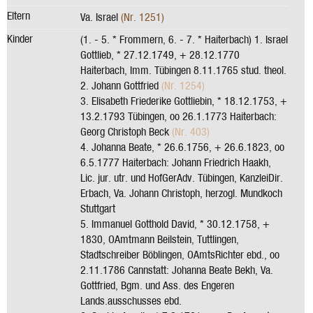
Eltern
Va. Israel
(Nr. 1251)
Kinder
(1. - 5. * Frommern, 6. - 7. * Haiterbach) 1. Israel
Gottlieb, * 27.12.1749, + 28.12.1770
Haiterbach, Imm. Tübingen 8.11.1765 stud. theol.
2. Johann Gottfried
(Nr. 1254)
3. Elisabeth Friederike Gottliebin, * 18.12.1753, +
13.2.1793 Tübingen, oo 26.1.1773 Haiterbach:
Georg Christoph Beck
(Nr. 403)
4. Johanna Beate, * 26.6.1756, + 26.6.1823, oo
6.5.1777 Haiterbach: Johann Friedrich Haakh,
Lic. jur. utr. und HofGerAdv. Tübingen, KanzleiDir.
Erbach, Va. Johann Christoph, herzogl. Mundkoch
Stuttgart
5. Immanuel Gotthold David, * 30.12.1758, +
1830, OAmtmann Beilstein, Tuttlingen,
Stadtschreiber Böblingen, OAmtsRichter ebd., oo
2.11.1786 Cannstatt: Johanna Beate Bekh, Va.
Gottfried, Bgm. und Ass. des Engeren
Lands.ausschusses ebd.