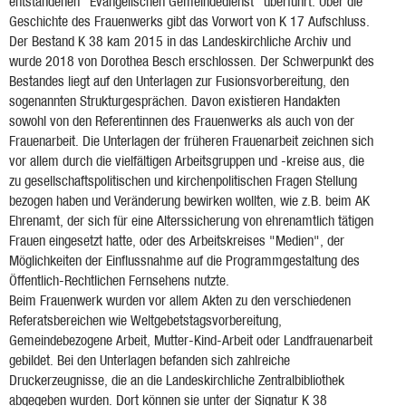
entstandenen "Evangelischen Gemeindedienst" überführt. Über die
Geschichte des Frauenwerks gibt das Vorwort von K 17 Aufschluss.
Der Bestand K 38 kam 2015 in das Landeskirchliche Archiv und
wurde 2018 von Dorothea Besch erschlossen. Der Schwerpunkt des
Bestandes liegt auf den Unterlagen zur Fusionsvorbereitung, den
sogenannten Strukturgesprächen. Davon existieren Handakten
sowohl von den Referentinnen des Frauenwerks als auch von der
Frauenarbeit. Die Unterlagen der früheren Frauenarbeit zeichnen sich
vor allem durch die vielfältigen Arbeitsgruppen und -kreise aus, die
zu gesellschaftspolitischen und kirchenpolitischen Fragen Stellung
bezogen haben und Veränderung bewirken wollten, wie z.B. beim AK
Ehrenamt, der sich für eine Alterssicherung von ehrenamtlich tätigen
Frauen eingesetzt hatte, oder des Arbeitskreises "Medien", der
Möglichkeiten der Einflussnahme auf die Programmgestaltung des
Öffentlich-Rechtlichen Fernsehens nutzte.
Beim Frauenwerk wurden vor allem Akten zu den verschiedenen
Referatsbereichen wie Weltgebetstagsvorbereitung,
Gemeindebezogene Arbeit, Mutter-Kind-Arbeit oder Landfrauenarbeit
gebildet. Bei den Unterlagen befanden sich zahlreiche
Druckerzeugnisse, die an die Landeskirchliche Zentralbibliothek
abgegeben wurden. Dort können sie unter der Signatur K 38