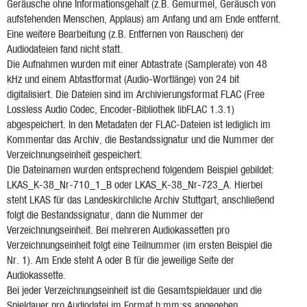
Geräusche ohne Informationsgehalt (z.B. Gemurmel, Geräusch von
aufstehenden Menschen, Applaus) am Anfang und am Ende entfernt.
Eine weitere Bearbeitung (z.B. Entfernen von Rauschen) der
Audiodateien fand nicht statt.
Die Aufnahmen wurden mit einer Abtastrate (Samplerate) von 48
kHz und einem Abtastformat (Audio-Wortlänge) von 24 bit
digitalisiert. Die Dateien sind im Archivierungsformat FLAC (Free
Lossless Audio Codec, Encoder-Bibliothek libFLAC 1.3.1)
abgespeichert. In den Metadaten der FLAC-Dateien ist lediglich im
Kommentar das Archiv, die Bestandssignatur und die Nummer der
Verzeichnungseinheit gespeichert.
Die Dateinamen wurden entsprechend folgendem Beispiel gebildet:
LKAS_K-38_Nr-710_1_B oder LKAS_K-38_Nr-723_A. Hierbei
steht LKAS für das Landeskirchliche Archiv Stuttgart, anschließend
folgt die Bestandssignatur, dann die Nummer der
Verzeichnungseinheit. Bei mehreren Audiokassetten pro
Verzeichnungseinheit folgt eine Teilnummer (im ersten Beispiel die
Nr. 1). Am Ende steht A oder B für die jeweilige Seite der
Audiokassette.
Bei jeder Verzeichnungseinheit ist die Gesamtspieldauer und die
Spieldauer pro Audiodatei im Format h:mm:ss angegeben.