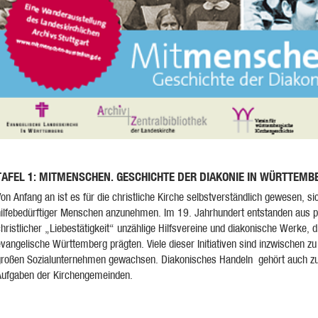
TAFEL 1: MITMENSCHEN. GESCHICHTE DER DIAKONIE IN WÜRTTEMB
on Anfang an ist es für die christliche Kirche selbstverständlich gewesen, si
hilfebedürftiger Menschen anzunehmen. Im 19. Jahrhundert entstanden aus p
hristlicher „Liebestätigkeit“ unzählige Hilfsvereine und diakonische Werke, d
vangelische Württemberg prägten. Viele dieser Initiativen sind inzwischen zu
großen Sozialunternehmen gewachsen. Diakonisches Handeln gehört auch zu
Aufgaben der Kirchengemeinden.