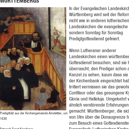
WÜRTTEMBERGS
In der Evangelischen Landeskirc
Württemberg wird seit der Refor
nicht wie in anderen lutherische
Landeskirchen die evangelische
sondern Sonntag für Sonntag
Predigtgottesdienst gefeiert.
Wenn Lutheraner anderer
Landeskirchen einen württembe
Gottesdienst besuchen, sind sie 
überrascht, den Prediger schon 
Kanzel zu sehen, kaum dass sie 
der Kirchenbank eingerichtet ha
Irritiert vermissen sie das gewoh
Confiteor oder das gesungene Ky
Gloria und Halleluja. Umgekehrt
ähnlich verstörende Erfahrungen
gemacht: Württemberger, die si
Predigtbild aus der Kirchengemeinde Amstetten, um
von Ulm über die Donaugrenze 
1630
zum Besuch eines Gottesdienstes
Evangelisch-Lutherischen Kirche
Fotograf: Ernst Kirschmer