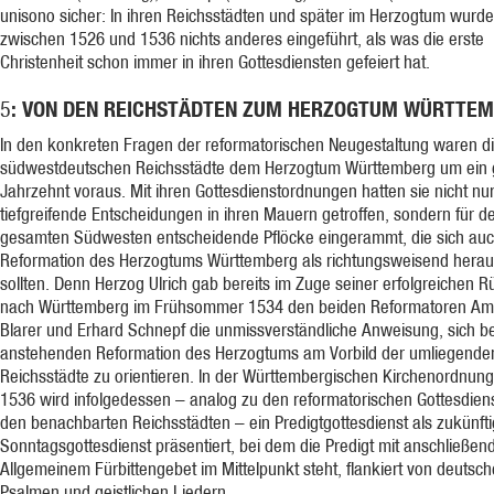
unisono sicher: In ihren Reichsstädten und später im Herzogtum wurde
zwischen 1526 und 1536 nichts anderes eingeführt, als was die erste
Christenheit schon immer in ihren Gottesdiensten gefeiert hat.
: VON DEN REICHSTÄDTEN ZUM HERZOGTUM WÜRTTE
5
In den konkreten Fragen der reformatorischen Neugestaltung waren d
südwestdeutschen Reichsstädte dem Herzogtum Württemberg um ein
Jahrzehnt voraus. Mit ihren Gottesdienstordnungen hatten sie nicht nu
tiefgreifende Entscheidungen in ihren Mauern getroffen, sondern für d
gesamten Südwesten entscheidende Pflöcke eingerammt, die sich auch
Reformation des Herzogtums Württemberg als richtungsweisend herau
sollten. Denn Herzog Ulrich gab bereits im Zuge seiner erfolgreichen 
nach Württemberg im Frühsommer 1534 den beiden Reformatoren Am
Blarer und Erhard Schnepf die unmissverständliche Anweisung, sich be
anstehenden Reformation des Herzogtums am Vorbild der umliegende
Reichsstädte zu orientieren. In der Württembergischen Kirchenordnun
1536 wird infolgedessen – analog zu den reformatorischen Gottesdiens
den benachbarten Reichsstädten – ein Predigtgottesdienst als zukünfti
Sonntagsgottesdienst präsentiert, bei dem die Predigt mit anschließe
Allgemeinem Fürbittengebet im Mittelpunkt steht, flankiert von deutsc
Psalmen und geistlichen Liedern.