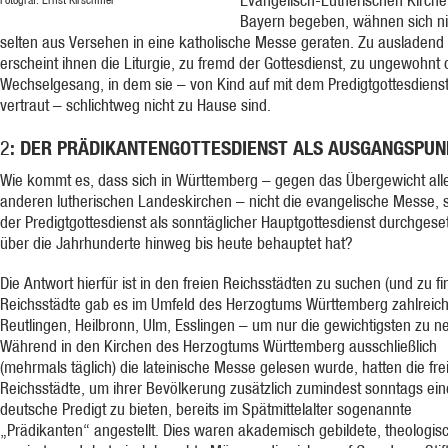
Bayern begeben, wähnen sich ni
selten aus Versehen in eine katholische Messe geraten. Zu ausladend
erscheint ihnen die Liturgie, zu fremd der Gottesdienst, zu ungewohnt 
Wechselgesang, in dem sie – von Kind auf mit dem Predigtgottesdiens
vertraut – schlichtweg nicht zu Hause sind.
: DER PRÄDIKANTENGOTTESDIENST ALS AUSGANGSPUN
2
Wie kommt es, dass sich in Württemberg – gegen das Übergewicht all
anderen lutherischen Landeskirchen – nicht die evangelische Messe,
der Predigtgottesdienst als sonntäglicher Hauptgottesdienst durchgese
über die Jahrhunderte hinweg bis heute behauptet hat?
Die Antwort hierfür ist in den freien Reichsstädten zu suchen (und zu fi
Reichsstädte gab es im Umfeld des Herzogtums Württemberg zahlreich
Reutlingen, Heilbronn, Ulm, Esslingen – um nur die gewichtigsten zu n
Während in den Kirchen des Herzogtums Württemberg ausschließlich
(mehrmals täglich) die lateinische Messe gelesen wurde, hatten die fre
Reichsstädte, um ihrer Bevölkerung zusätzlich zumindest sonntags ein
deutsche Predigt zu bieten, bereits im Spätmittelalter sogenannte
„Prädikanten“ angestellt. Dies waren akademisch gebildete, theologis