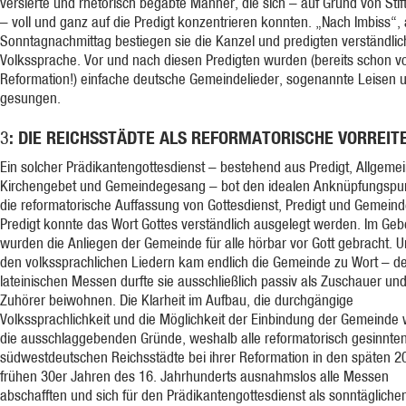
versierte und rhetorisch begabte Männer, die sich – auf Grund von Sti
– voll und ganz auf die Predigt konzentrieren konnten. „Nach Imbiss“,
Sonntagnachmittag bestiegen sie die Kanzel und predigten verständlich
Volkssprache. Vor und nach diesen Predigten wurden (bereits schon v
Reformation!) einfache deutsche Gemeindelieder, sogenannte Leisen 
gesungen.
: DIE REICHSSTÄDTE ALS REFORMATORISCHE VORREIT
3
Ein solcher Prädikantengottesdienst – bestehend aus Predigt, Allgem
Kirchengebet und Gemeindegesang – bot den idealen Anknüpfungspun
die reformatorische Auffassung von Gottesdienst, Predigt und Gemeinde
Predigt konnte das Wort Gottes verständlich ausgelegt werden. Im Geb
wurden die Anliegen der Gemeinde für alle hörbar vor Gott gebracht. U
den volkssprachlichen Liedern kam endlich die Gemeinde zu Wort – d
lateinischen Messen durfte sie ausschließlich passiv als Zuschauer un
Zuhörer beiwohnen. Die Klarheit im Aufbau, die durchgängige
Volkssprachlichkeit und die Möglichkeit der Einbindung der Gemeinde
die ausschlaggebenden Gründe, weshalb alle reformatorisch gesinnte
südwestdeutschen Reichsstädte bei ihrer Reformation in den späten 2
frühen 30er Jahren des 16. Jahrhunderts ausnahmslos alle Messen
abschafften und sich für den Prädikantengottesdienst als sonntägliche