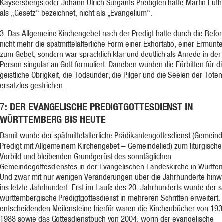
Kaysersbergs oder Johann Ulrich Surgants Predigten hätte Martin Luth
als „Gesetz“ bezeichnet, nicht als „Evangelium“.
3. Das Allgemeine Kirchengebet nach der Predigt hatte durch die Refo
nicht mehr die spätmittelalterliche Form einer Exhortatio, einer Ermunt
zum Gebet, sondern war sprachlich klar und deutlich als Anrede in der
Person singular an Gott formuliert. Daneben wurden die Fürbitten für d
geistliche Obrigkeit, die Todsünder, die Pilger und die Seelen der Toten
ersatzlos gestrichen.
: DER EVANGELISCHE PREDIGTGOTTESDIENST IN
7
WÜRTTEMBERG BIS HEUTE
Damit wurde der spätmittelalterliche Prädikantengottesdienst (Gemeind
Predigt mit Allgemeinem Kirchengebet – Gemeindelied) zum liturgisch
Vorbild und bleibenden Grundgerüst des sonntäglichen
Gemeindegottesdienstes in der Evangelischen Landeskirche in Württe
Und zwar mit nur wenigen Veränderungen über die Jahrhunderte hinw
ins letzte Jahrhundert. Erst im Laufe des 20. Jahrhunderts wurde der s
württembergische Predigtgottesdienst in mehreren Schritten erweitert.
entscheidenden Meilensteine hierfür waren die Kirchenbücher von 19
1988 sowie das Gottesdienstbuch von 2004, worin der evangelische