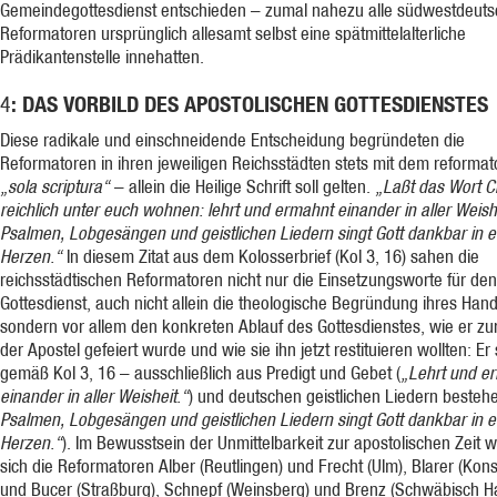
Gemeindegottesdienst entschieden – zumal nahezu alle südwestdeut
Reformatoren ursprünglich allesamt selbst eine spätmittelalterliche
Prädikantenstelle innehatten.
: DAS VORBILD DES APOSTOLISCHEN GOTTESDIENSTES
4
Diese radikale und einschneidende Entscheidung begründeten die
Reformatoren in ihren jeweiligen Reichsstädten stets mit dem reformat
„sola scriptura“
– allein die Heilige Schrift soll gelten.
„Laßt das Wort Ch
reichlich unter euch wohnen: lehrt und ermahnt einander in aller Weishe
Psalmen, Lobgesängen und geistlichen Liedern singt Gott dankbar in 
Herzen.“
In diesem Zitat aus dem Kolosserbrief (Kol 3, 16) sahen die
reichsstädtischen Reformatoren nicht nur die Einsetzungsworte für den
Gottesdienst, auch nicht allein die theologische Begründung ihres Hand
sondern vor allem den konkreten Ablauf des Gottesdienstes, wie er zur
der Apostel gefeiert wurde und wie sie ihn jetzt restituieren wollten: Er 
gemäß Kol 3, 16 – ausschließlich aus Predigt und Gebet (
„Lehrt und e
einander in aller Weisheit.“
) und deutschen geistlichen Liedern bestehe
Psalmen, Lobgesängen und geistlichen Liedern singt Gott dankbar in 
Herzen.“
). Im Bewusstsein der Unmittelbarkeit zur apostolischen Zeit 
sich die Reformatoren Alber (Reutlingen) und Frecht (Ulm), Blarer (Kon
und Bucer (Straßburg), Schnepf (Weinsberg) und Brenz (Schwäbisch Ha