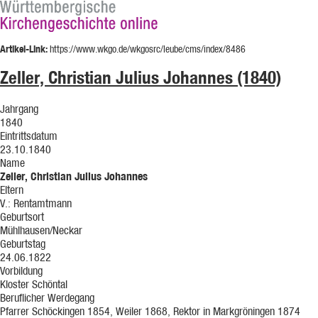
Artikel-Link:
https://www.wkgo.de/wkgosrc/leube/cms/index/8486
Zeller, Christian Julius Johannes (1840)
Jahrgang
1840
Eintrittsdatum
23.10.1840
Name
Zeller, Christian Julius Johannes
Eltern
V.: Rentamtmann
Geburtsort
Mühlhausen/Neckar
Geburtstag
24.06.1822
Vorbildung
Kloster Schöntal
Beruflicher Werdegang
Pfarrer Schöckingen 1854, Weiler 1868, Rektor in Markgröningen 1874