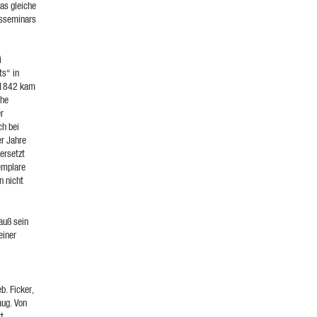
as gleiche
nsseminars
i
ts“ in
. 1842 kam
che
r
ch bei
er Jahre
ersetzt
emplare
n nicht
rauß sein
einer
b. Ficker,
aug. Von
t.