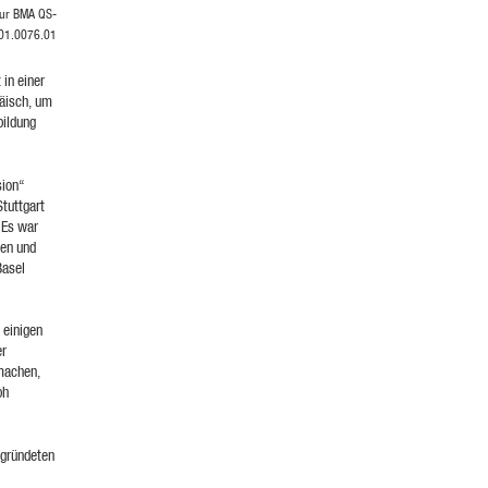
atur BMA QS-
01.0076.01
 in einer
räisch, um
bildung
sion“
tuttgart
 Es war
gen und
Basel
 einigen
er
 machen,
ph
egründeten