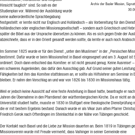
Archiv der Basler Mission, Sign
Hinsicht tauglich“ sind. So sah es der
30.0
Studienplan vor. Während der Ausbildung wurde
seine außerordentliche Sprachbegabung
festgestellt: er lernte nicht nur Englisch und Holländisch – als Vorbereitung für den Dienst
holländischen oder englischen Missionsgesellschaft – sondern auch Griechisch und Heb
später die Bibel aus der Ursprache übersetzen zu können. Als es sich gegen Ende der Aus
abzeichnete, dass er in den Orient gesandt werden sollte, da lernte er auch noch Arabisch
Im Sommer 1825 wurde er für den Dienst „unter den Muslimen“ in der „Persischen Mis
bestimmt. Dafür wurde er beim Missionsfest in Basel eingesegnet und am 3. August ist S
ordiniert. Doch dann entschied das Komitee: er ist nicht gesund genug. Keine Ausreise! –
ein schweres Augenleiden, das dafür den Ausschlag gab. Auf Grund seiner guten Leistun
Fähigkeiten bot ihm das Komitee stattdessen an, er sollte als Hilfslehrer am Seminar in 
bleiben. Er nahm den Vorschlag an und war von 1826 bis 1830 im Missionshaus tätig.
Weil er jedoch keine Aussicht auf eine feste Anstellung in Basel hatte, beantragte er nach
Jahren die Übernahme in den Pfarrdienst der württembergischen Kirche. Da er nicht an d
Universität studiert hatte, musste er 1830 in Stuttgart eine theologische Dienstprüfung
die er mit bestem Ergebnis bestand. Danach wurde er als Vikar zum alten Pfarrer Christo
Friedrich Gerok nach Ofterdingen im Steinlachtal in der Nähe von Tübingen geschickt.
Der Kontakt nach Basel und die Liebe zur Mission dauerten an. Beim 1819 in Tübingen g
Missionsverein wurde mit Freude vermerkt, dass Vaihinger in seiner Gemeinde eine