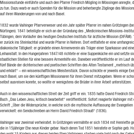
Missionsstunde einführte und auch den Pfarrer Friedrich Mögling in Mössingen anregte, d
zu tun. Dazu warb er auch Spenden für die Mission und beherbergte Zöglinge des Missio
auf ihren Wanderungen von und nach Basel.
1832 wurde Vaihinger Pfarrverweser und ein Jahr später Pfarrer im nahen Grötzingen (be
Nürtingen). 1841 beteiligte er sich an der Gründung des „Medicinischen Missions-Institu
Tübingen, dem Vorläufer des heutigen Deutschen Instituts für ärztliche Mission (DIFÄM)
er zurück ins Steinlachtal und wurde Pfarrer in Nehren. Dort entfaltete er eine umfangrei
diakonische Tätigkeit: er gründete einen Armenverein als Träger einer Sparkasse und eine
Leihanstalt. In den Hungerjahren 1847/48 richtete er eine Suppenküche ein und setzte si
staatlichen Stellen für eine bessere Armenhilfe ein. Daneben veröffentlichte er im Lauf d
fünf Bände der dichterischen und poetischen Schriften des Alten Testament „metrisch üb
und erklärt“ – ein wissenschaftliches Meisterstück. Davon schickte er jeweils einige Ex
nach Basel, um sie den künftigen Missionaren für ihren Dienst mitzugeben. Wenn er scho
selbst ausreisen konnte, so wollte er wenigstens die Brüder in ihrer Arbeit unterstützen.
Auch in den wissenschaftlichen Streit der Zeit griff er ein. 1835 hatte David Friedrich St
Buch „Das Leben Jesu, kritisch bearbeitet“ veröffentlicht. Sofort reagierte Vaihinger mit 
Schrift „Über die Widersprüche, in welche sich die mythische Auffassung der Evangelien
verwickelt: ein Sendschreiben an Herrn David Friedrich Strauß“ (1836).
Vaihinger war zweimal verheiratet. In Grötzingen vermählte er sich 1834 mit Henriette ge
die in 15jähriger Ehe neun Kinder gebar. Nach deren Tod 1851 heiratete er Sophie geb. H
den wohl 15 Kindern aus diesen beiden Ehen Vaihingers starben viele bald nach der Gebur