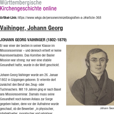
Artikel-Link:
https://www.wkgo.de/personen/einzelbiografien-a-z#article-368
Vaihinger, Johann Georg
JOHANN GEORG VAIHINGER (1802-1879)
Er war einer der besten in seiner Klasse im
Missionsseminar – und dennoch erhielt er keine
Ausreiseerlaubnis. Das Komitee der Basler
Mission war streng: nur wer eine stabile
Gesundheit hatte, wurde in die Welt geschickt.
Johann Georg Vaihinger wurde am 26. Januar
1802 in Göppingen geboren. Er erlernte dort
zunächst den Beruf des Zeug- oder
Tuchmachers. Mit 19 Jahren ging er nach Basel
ans Missionsseminar. Damals muss seine
Gesundheit noch keinen Anlass zur Sorge
gegeben haben, denn vor der Aufnahme wurde
Johann Geor
geschaut, ob die Bewerber „in physischer,
intellektueller, moralischer und religiöser