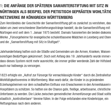
: DIE ANFÄNGE DER SPÄTEREN SAMARITERSTIFTUNG MIT SITZ IN
1
NÜRTINGEN ALS BEISPIEL DER PIETISTISCH GEPRÄGTEN WOHLTÄTIG
NETZWERKE IM KÖNIGREICH WÜRTTEMBERG
Zum Verständnis der Geschichte der Samariterstiftung gilt es zunächst zu verstehen, das
dabei um zwei verschiedene Überlieferungsstränge handelt, da die Samariterstiftung mit S
Nürtingen erst seit dem 1. Januar 1975 besteht. Damals fusionierten die beiden diakoni
Werke „Fürsorgeheime für evangelische schulentlassene Mädchen in Leonberg und Ober
und die „Samariterstiftung mit Sitz in Stuttgart“.
Jahrhundertelang hatten sich die Städte und Gemeinden um die Armen, Kranken, Waisen
sonstigen Bedürftigen gekümmert. Doch seit Anfang des 19. Jahrhunderts wurde immer d
dass dieses System nicht mehr ausreichte, die immer größer werdende Zahl der Hilfsbed
auch nur halbwegs zu versorgen.
1823 erfolgte ein „Aufruf zur Fürsorge für vernachlässigte Kinder“ durch die Zentralleitu
Wohltätigkeitsvereins in Württemberg. Man warb dafür, die Kinder in zu gründenden
Erziehungsheimen vor dem schadhaften Einfluss von Erwachsenen in den Armenhäusern 
Hospitälern zu schützen. So hatten sie die Chance gute, fleißige, arbeitssame, christliche
Untertanen zu werden. Die Lücke zwischen gemeindlicher Armenfürsorge und Staat sollt
staatlich „kontrollierbare“ Vereine füllen. In der Folge entstanden eine Kinderkrippe, ein
Rettungshaus nach dem anderen.