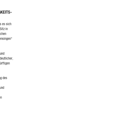
KEITS-
s es sich
itz in
schen
ensingen“
 und
eutlicher,
ürftigen
ng des
und
en