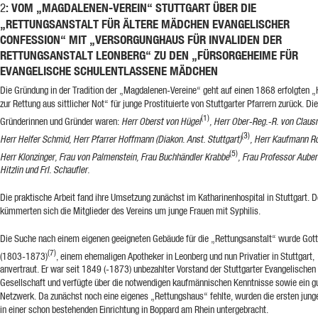
: VOM „MAGDALENEN-VEREIN“ STUTTGART ÜBER DIE
2
„RETTUNGSANSTALT FÜR ÄLTERE MÄDCHEN EVANGELISCHER
CONFESSION“ MIT „VERSORGUNGHAUS FÜR INVALIDEN DER
RETTUNGSANSTALT LEONBERG“ ZU DEN „FÜRSORGEHEIME FÜR
EVANGELISCHE SCHULENTLASSENE MÄDCHEN
Die Gründung in der Tradition der „Magdalenen-Vereine“ geht auf einen 1868 erfolgten „H
zur Rettung aus sittlicher Not“ für junge Prostituierte von Stuttgarter Pfarrern zurück. Die
(1)
Gründerinnen und Gründer waren:
Herr Oberst von Hügel
, Herr Ober-Reg.-R. von Clausn
(3)
Herr Helfer Schmid, Herr Pfarrer Hoffmann (Diakon. Anst. Stuttgart)
, Herr Kaufmann R
(5)
Herr Klonzinger, Frau von Palmenstein, Frau Buchhändler Krabbe
, Frau Professor Auber
Hitzlin und Frl. Schaufler.
Die praktische Arbeit fand ihre Umsetzung zunächst im Katharinenhospital in Stuttgart. D
kümmerten sich die Mitglieder des Vereins um junge Frauen mit Syphilis.
Die Suche nach einem eigenen geeigneten Gebäude für die „Rettungsanstalt“ wurde Gottl
(7)
(1803-1873)
, einem ehemaligen Apotheker in Leonberg und nun Privatier in Stuttgart,
anvertraut. Er war seit 1849 (-1873) unbezahlter Vorstand der Stuttgarter Evangelischen
Gesellschaft und verfügte über die notwendigen kaufmännischen Kenntnisse sowie ein g
Netzwerk. Da zunächst noch eine eigenes „Rettungshaus“ fehlte, wurden die ersten jung
in einer schon bestehenden Einrichtung in Boppard am Rhein untergebracht.