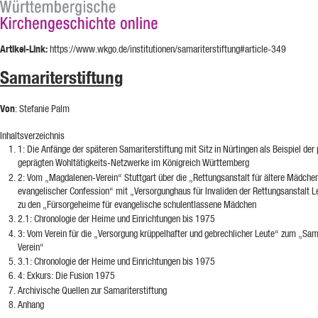
Artikel-Link:
https://www.wkgo.de/institutionen/samariterstiftung#article-349
Samariterstiftung
Von
: Stefanie Palm
Inhaltsverzeichnis
1
: Die Anfänge der späteren Samariterstiftung mit Sitz in Nürtingen als Beispiel der 
geprägten Wohltätigkeits-Netzwerke im Königreich Württemberg
2
: Vom „Magdalenen-Verein“ Stuttgart über die „Rettungsanstalt für ältere Mädche
evangelischer Confession“ mit „Versorgunghaus für Invaliden der Rettungsanstalt 
zu den „Fürsorgeheime für evangelische schulentlassene Mädchen
2.1
: Chronologie der Heime und Einrichtungen bis 1975
3
: Vom Verein für die „Versorgung krüppelhafter und gebrechlicher Leute“ zum „Sam
Verein“
3.1
: Chronologie der Heime und Einrichtungen bis 1975
4
: Exkurs: Die Fusion 1975
Archivische Quellen zur Samariterstiftung
Anhang