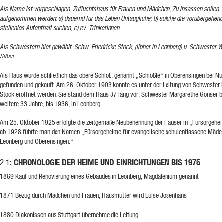
Als Name ist vorgeschlagen: Zufluchtshaus für Frauen und Mädchen; Zu Insassen sollen
aufgenommen werden: a) dauernd für das Leben Untaugliche; b) solche die vorübergehend
stellenlos Aufenthalt suchen; c) ev. Trinkerinnen
Als Schwestern hier gewählt: Schw. Friedricke Stock, (libher in Leonberg) u. Schwester 
Silber
Als Haus wurde schließlich das obere Schloß, genannt „Schlößle“ in Oberensingen bei Nü
gefunden und gekauft. Am 26. Oktober 1903 konnte es unter der Leitung von Schwester 
Stock eröffnet werden. Sie stand dem Haus 37 lang vor. Schwester Margarethe Gonser b
weitere 33 Jahre, bis 1936, in Leonberg.
Am 25. Oktober 1925 erfolgte die zeitgemäße Neubenennung der Häuser in „Fürsorgehe
ab 1928 führte man den Namen „Fürsorgeheime für evangelische schulentlassene Mädc
Leonberg und Oberensingen.“
: CHRONOLOGIE DER HEIME UND EINRICHTUNGEN BIS 1975
2.1
1869 Kauf und Renovierung eines Gebäudes in Leonberg, Magdalenium genannt
1871 Bezug durch Mädchen und Frauen, Hausmutter wird Luise Josenhans
1880 Diakonissen aus Stuttgart übernehme die Leitung