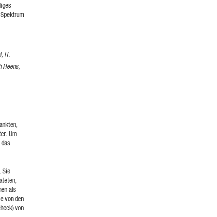
liges
n Spektrum
, H.
th Heens,
ankten,
ter. Um
, das
 Sie
ateten,
nen als
ie von den
check) von