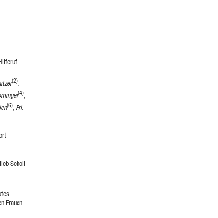
ilferuf
(2)
itzer
,
(4)
ominger
,
(6)
len
, Frl.
ort
ieb Scholl
utes
en Frauen