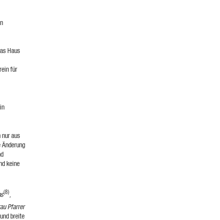
in
Das Haus
ein für
in
n nur aus
e Änderung
nd
nd keine
(8)
ns
,
rau Pfarrer
 und breite