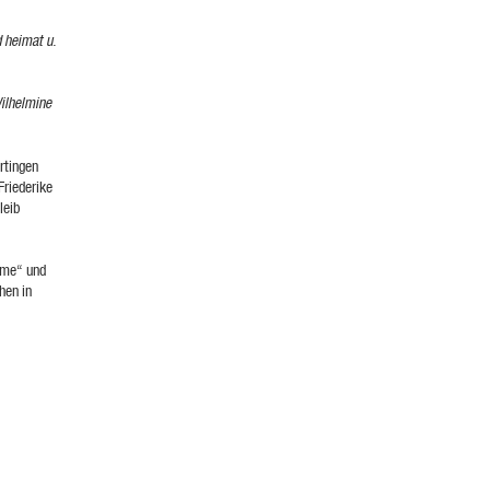
 heimat u.
Wilhelmine
rtingen
Friederike
leib
ime“ und
hen in