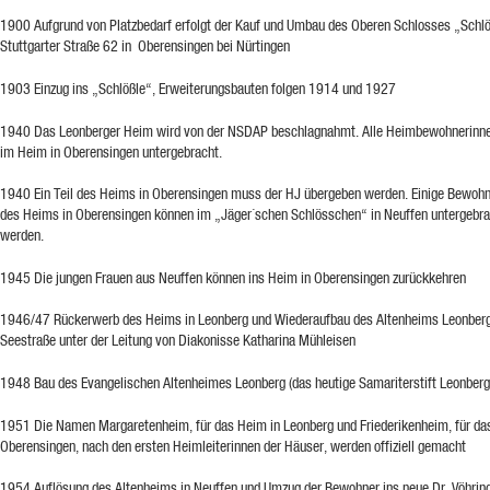
1900 Aufgrund von Platzbedarf erfolgt der Kauf und Umbau des Oberen Schlosses „Schlö
Stuttgarter Straße 62 in Oberensingen bei Nürtingen
1903 Einzug ins „Schlößle“, Erweiterungsbauten folgen 1914 und 1927
1940 Das Leonberger Heim wird von der NSDAP beschlagnahmt. Alle Heimbewohnerinn
im Heim in Oberensingen untergebracht.
1940 Ein Teil des Heims in Oberensingen muss der HJ übergeben werden. Einige Bewoh
des Heims in Oberensingen können im „Jäger´schen Schlösschen“ in Neuffen untergebra
werden.
1945 Die jungen Frauen aus Neuffen können ins Heim in Oberensingen zurückkehren
1946/47 Rückerwerb des Heims in Leonberg und Wiederaufbau des Altenheims Leonberg
Seestraße unter der Leitung von Diakonisse Katharina Mühleisen
1948 Bau des Evangelischen Altenheimes Leonberg (das heutige Samariterstift Leonberg
1951 Die Namen Margaretenheim, für das Heim in Leonberg und Friederikenheim, für da
Oberensingen, nach den ersten Heimleiterinnen der Häuser, werden offiziell gemacht
1954 Auflösung des Altenheims in Neuffen und Umzug der Bewohner ins neue Dr. Vöhri