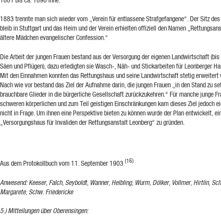
1883 trennte man sich wieder vom „Verein für entlassene Strafgefangene“. Der Sitz des
bleib in Stuttgart und das Heim und der Verein erhielten offiziell den Namen „Rettungsans
ältere Mädchen evangelischer Confession.“
Die Arbeit der jungen Frauen bestand aus der Versorgung der eigenen Landwirtschaft (bis
Säen und Pflügen), dazu erledigten sie Wasch-, Näh- und Stickarbeiten für Leonberger Ha
Mit den Einnahmen konnten das Rettungshaus und seine Landwirtschaft stetig erweitert
Nach wie vor bestand das Ziel der Aufnahme darin, die jungen Frauen „in den Stand zu set
brauchbare Glieder in die bürgerliche Gesellschaft zurückzukehren.“ Für manche junge F
schweren körperlichen und zum Teil geistigen Einschränkungen kam dieses Ziel jedoch ei
nicht in Frage. Um ihnen eine Perspektive bieten zu können wurde der Plan entwickelt, ei
„Versorgungshaus für Invaliden der Rettungsanstalt Leonberg“ zu gründen.
(16)
Aus dem Protokollbuch vom 11. September 1903
Anwesend: Keeser, Falch, Seyboldt, Wanner, Helbling, Wurm, Dölker, Vollmer, Hirtlin, Sc
Margarete, Schw. Friedericke
5.) Mitteilungen über Oberensingen: