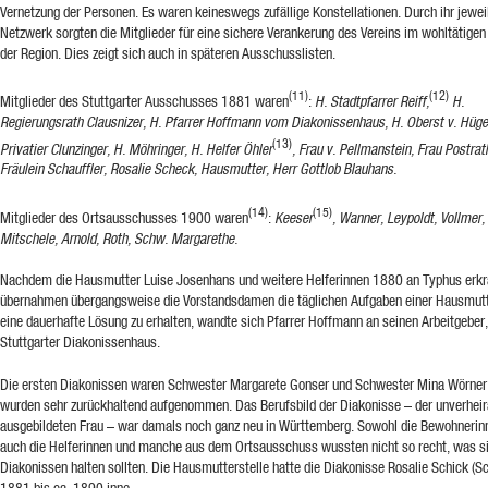
Vernetzung der Personen. Es waren keineswegs zufällige Konstellationen. Durch ihr jewei
Netzwerk sorgten die Mitglieder für eine sichere Verankerung des Vereins im wohltätige
der Region. Dies zeigt sich auch in späteren Ausschusslisten.
(11)
(12)
Mitglieder des Stuttgarter Ausschusses 1881 waren
:
H. Stadtpfarrer Reiff,
H.
Regierungsrath Clausnizer, H. Pfarrer Hoffmann vom Diakonissenhaus, H. Oberst v. Hügel
(13)
Privatier Clunzinger, H. Möhringer, H. Helfer Öhler
, Frau v. Pellmanstein, Frau Postra
Fräulein Schauffler,
Rosalie Scheck, Hausmutter
,
Herr Gottlob Blauhans.
(14)
(15)
Mitglieder des Ortsausschusses 1900 waren
:
Keeser
, Wanner, Leypoldt, Vollmer,
Mitschele, Arnold, Roth, Schw. Margarethe.
Nachdem die Hausmutter Luise Josenhans und weitere Helferinnen 1880 an Typhus erkr
übernahmen übergangsweise die Vorstandsdamen die täglichen Aufgaben einer Hausmut
eine dauerhafte Lösung zu erhalten, wandte sich Pfarrer Hoffmann an seinen Arbeitgeber
Stuttgarter Diakonissenhaus.
Die ersten Diakonissen waren Schwester Margarete Gonser und Schwester Mina Wörner.
wurden sehr zurückhaltend aufgenommen. Das Berufsbild der Diakonisse – der unverheir
ausgebildeten Frau – war damals noch ganz neu in Württemberg. Sowohl die Bewohnerin
auch die Helferinnen und manche aus dem Ortsausschuss wussten nicht so recht, was s
Diakonissen halten sollten. Die Hausmutterstelle hatte die Diakonisse Rosalie Schick (S
1881 bis ca. 1890 inne.