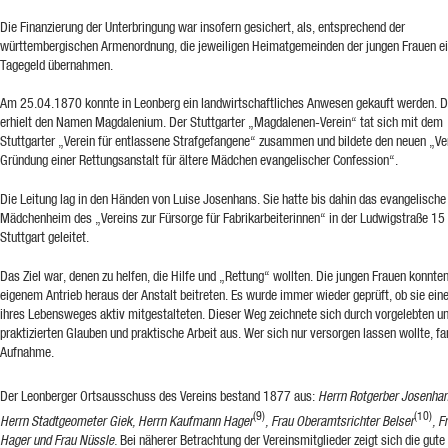
Die Finanzierung der Unterbringung war insofern gesichert, als, entsprechend der
württembergischen Armenordnung, die jeweiligen Heimatgemeinden der jungen Frauen e
Tagegeld übernahmen.
Am 25.04.1870 konnte in Leonberg ein landwirtschaftliches Anwesen gekauft werden. 
erhielt den Namen Magdalenium. Der Stuttgarter „Magdalenen-Verein“ tat sich mit dem
Stuttgarter „Verein für entlassene Strafgefangene“ zusammen und bildete den neuen „Ver
Gründung einer Rettungsanstalt für ältere Mädchen evangelischer Confession“.
Die Leitung lag in den Händen von Luise Josenhans. Sie hatte bis dahin das evangelische
Mädchenheim des „Vereins zur Fürsorge für Fabrikarbeiterinnen“ in der Ludwigstraße 15 
Stuttgart geleitet.
Das Ziel war, denen zu helfen, die Hilfe und „Rettung“ wollten. Die jungen Frauen konnte
eigenem Antrieb heraus der Anstalt beitreten. Es wurde immer wieder geprüft, ob sie ein
ihres Lebensweges aktiv mitgestalteten. Dieser Weg zeichnete sich durch vorgelebten u
praktizierten Glauben und praktische Arbeit aus. Wer sich nur versorgen lassen wollte, fa
Aufnahme.
Der Leonberger Ortsausschuss des Vereins bestand 1877 aus:
Herrn Rotgerber Josenha
(9)
(10)
Herrn Stadtgeometer Giek, Herrn Kaufmann Hager
, Frau Oberamtsrichter Belser
, F
Hager und Frau Nüssle.
Bei näherer Betrachtung der Vereinsmitglieder zeigt sich die gute