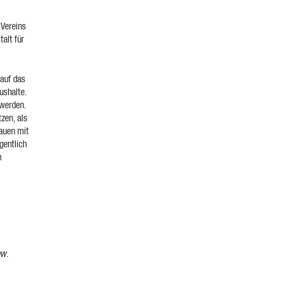
 Vereins
talt für
 auf das
ushalte.
 werden.
zen, als
rauen mit
gentlich
n
hw.