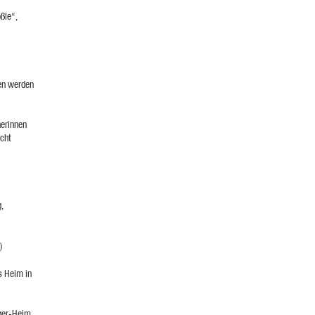
ßle“,
en werden
nerinnen
cht
,
)
s Heim in
nger-Heim