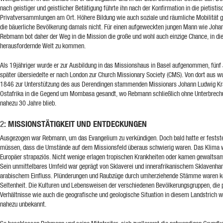
nach geistiger und geistlicher Betätigung führte ihn nach der Konfirmation in die pietisti
Privatversammlungen am Ort. Höhere Bildung wie auch soziale und räumliche Mobilität g
die bäuerliche Bevölkerung damals nicht. Für einen aufgeweckten jungen Mann wie Joha
Rebmann bot daher der Weg in die Mission die große und wohl auch einzige Chance, in di
herausfordernde Welt zu kommen.
Als 19jähriger wurde er zur Ausbildung in das Missionshaus in Basel aufgenommen, fünf
später übersiedelte er nach London zur Church Missionary Society (CMS). Von dort aus w
1846 zur Unterstützung des aus Derendingen stammenden Missionars Johann Ludwig Kr
Ostafrika in die Gegend um Mombasa gesandt, wo Rebmann schließlich ohne Unterbrech
nahezu 30 Jahre blieb.
: MISSIONSTÄTIGKEIT UND ENTDECKUNGEN
2
Ausgezogen war Rebmann, um das Evangelium zu verkündigen. Doch bald hatte er festste
müssen, dass die Umstände auf dem Missionsfeld überaus schwierig waren. Das Klima w
Europäer strapaziös. Nicht wenige erlagen tropischen Krankheiten oder kamen gewaltsam
Sein unmittelbares Umfeld war geprägt von Sklaverei und innerafrikanischem Sklavenhan
arabischem Einfluss. Plünderungen und Raubzüge durch umherziehende Stämme waren k
Seltenheit. Die Kulturen und Lebensweisen der verschiedenen Bevölkerungsgruppen, die p
Verhältnisse wie auch die geografische und geologische Situation in diesem Landstrich 
nahezu unbekannt.