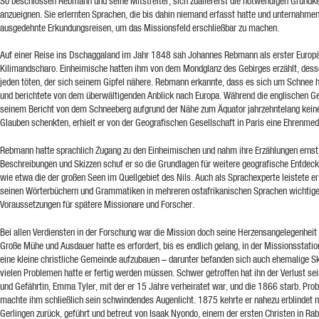
So beschlossen Rebmann und seine Mitstreiter, sich zuallererst die notwendigen Grundk
anzueignen. Sie erlernten Sprachen, die bis dahin niemand erfasst hatte und unternahme
ausgedehnte Erkundungsreisen, um das Missionsfeld erschließbar zu machen.
Auf einer Reise ins Dschaggaland im Jahr 1848 sah Johannes Rebmann als erster Europ
Kilimandscharo. Einheimische hatten ihm von dem Mondglanz des Gebirges erzählt, dess
jeden töten, der sich seinem Gipfel nähere. Rebmann erkannte, dass es sich um Schnee 
und berichtete von dem überwältigenden Anblick nach Europa. Während die englischen G
seinem Bericht von dem Schneeberg aufgrund der Nähe zum Äquator jahrzehntelang kein
Glauben schenkten, erhielt er von der Geografischen Gesellschaft in Paris eine Ehrenmeda
Rebmann hatte sprachlich Zugang zu den Einheimischen und nahm ihre Erzählungen ernst
Beschreibungen und Skizzen schuf er so die Grundlagen für weitere geografische Entdec
wie etwa die der großen Seen im Quellgebiet des Nils. Auch als Sprachexperte leistete er
seinen Wörterbüchern und Grammatiken in mehreren ostafrikanischen Sprachen wichtig
Voraussetzungen für spätere Missionare und Forscher.
Bei allen Verdiensten in der Forschung war die Mission doch seine Herzensangelegenheit 
Große Mühe und Ausdauer hatte es erfordert, bis es endlich gelang, in der Missionsstatio
eine kleine christliche Gemeinde aufzubauen – darunter befanden sich auch ehemalige Sk
vielen Problemen hatte er fertig werden müssen. Schwer getroffen hat ihn der Verlust sei
und Gefährtin, Emma Tyler, mit der er 15 Jahre verheiratet war, und die 1866 starb. Pro
machte ihm schließlich sein schwindendes Augenlicht. 1875 kehrte er nahezu erblindet 
Gerlingen zurück, geführt und betreut von Isaak Nyondo, einem der ersten Christen in Raba