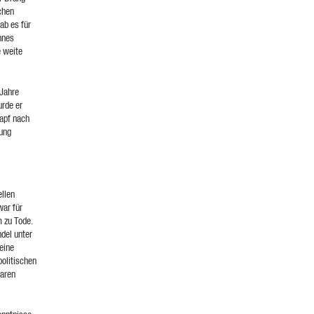
schen
ab es für
nnes
e weite
 Jahre
urde er
apf nach
ung
llen
ar für
 zu Tode.
del unter
eine
olitischen
waren