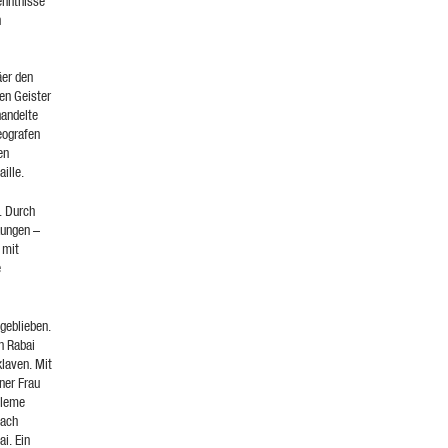
enntnisse
n
äer den
en Geister
handelte
eografen
en
ille.
. Durch
kungen –
 mit
e
geblieben.
n Rabai
laven. Mit
ner Frau
bleme
nach
i. Ein