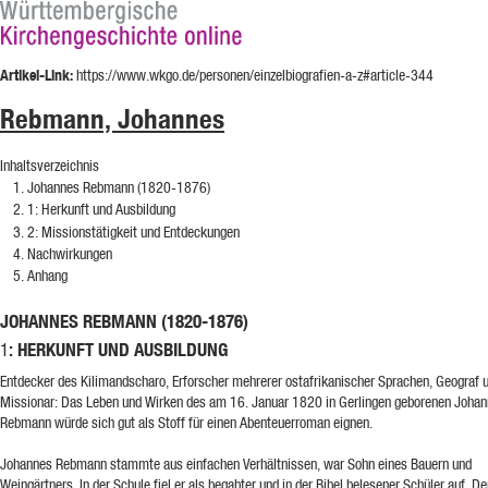
Artikel-Link:
https://www.wkgo.de/personen/einzelbiografien-a-z#article-344
Rebmann, Johannes
Inhaltsverzeichnis
Johannes Rebmann (1820-1876)
1
: Herkunft und Ausbildung
2
: Missionstätigkeit und Entdeckungen
Nachwirkungen
Anhang
JOHANNES REBMANN (1820-1876)
: HERKUNFT UND AUSBILDUNG
1
Entdecker des Kilimandscharo, Erforscher mehrerer ostafrikanischer Sprachen, Geograf 
Missionar: Das Leben und Wirken des am 16. Januar 1820 in Gerlingen geborenen Joha
Rebmann würde sich gut als Stoff für einen Abenteuerroman eignen.
Johannes Rebmann stammte aus einfachen Verhältnissen, war Sohn eines Bauern und
Weingärtners. In der Schule fiel er als begabter und in der Bibel belesener Schüler auf. D