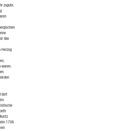
hr zugute,
ng
aren
r
bergischen
eine
für das
m Herzog
en,
n waren.
en.
ehörden
 dort
elm
istische
beth
Moritz
melin 1706
sein