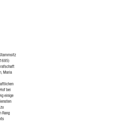
 Stammsitz
-1695)
Grafschaft
n, Maria
aftlichen
Hof bei
ig einige
Diensten
 zu
en Rang
mts