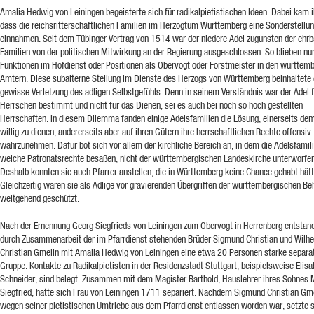
Amalia Hedwig von Leiningen begeisterte sich für radikalpietistischen Ideen. Dabei kam i
dass die reichsritterschaftlichen Familien im Herzogtum Württemberg eine Sonderstellu
einnahmen. Seit dem Tübinger Vertrag von 1514 war der niedere Adel zugunsten der ehrb
Familien von der politischen Mitwirkung an der Regierung ausgeschlossen. So blieben nu
Funktionen im Hofdienst oder Positionen als Obervogt oder Forstmeister in den württem
Ämtern. Diese subalterne Stellung im Dienste des Herzogs von Württemberg beinhaltete 
gewisse Verletzung des adligen Selbstgefühls. Denn in seinem Verständnis war der Adel 
Herrschen bestimmt und nicht für das Dienen, sei es auch bei noch so hoch gestellten
Herrschaften. In diesem Dilemma fanden einige Adelsfamilien die Lösung, einerseits de
willig zu dienen, andererseits aber auf ihren Gütern ihre herrschaftlichen Rechte offensiv
wahrzunehmen. Dafür bot sich vor allem der kirchliche Bereich an, in dem die Adelsfamili
welche Patronatsrechte besaßen, nicht der württembergischen Landeskirche unterworfe
Deshalb konnten sie auch Pfarrer anstellen, die in Württemberg keine Chance gehabt hätt
Gleichzeitig waren sie als Adlige vor gravierenden Übergriffen der württembergischen B
weitgehend geschützt.
Nach der Ernennung Georg Siegfrieds von Leiningen zum Obervogt in Herrenberg entstand
durch Zusammenarbeit der im Pfarrdienst stehenden Brüder Sigmund Christian und Wilh
Christian Gmelin mit Amalia Hedwig von Leiningen eine etwa 20 Personen starke separat
Gruppe. Kontakte zu Radikalpietisten in der Residenzstadt Stuttgart, beispielsweise Elisa
Schneider, sind belegt. Zusammen mit dem Magister Barthold, Hauslehrer ihres Sohnes 
Siegfried, hatte sich Frau von Leiningen 1711 separiert. Nachdem Sigmund Christian G
wegen seiner pietistischen Umtriebe aus dem Pfarrdienst entlassen worden war, setzte 