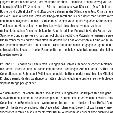
jüngerer Bruder dessen Arbeit fort. Wilhelm Christian Gmelin und Amalia Hedwig von Lei
ließen schließlich 1712 in Idstein im Fürstentum Nassau zwei Bücher – „Das Geheimnis
Bosheit und Gottseligkeit“ und „Das große Geheimnis der Offenbarung Jesu Christi in un
drucken. Zwar wurden auf Befehl der Obrigkeit sämtliche Bücher, derer man habhaft wer
konnte, beschlagnahmt, und die Baronin musste sich vor einer herzoglichen Kommission
Theologen und Hofpredigern verantworten, wobei sie sich unumwunden zu ihren
radikalpietistischen Ansichten bekannte. Aber ihr adeliger Rang schützte die Baronin vor
Sanktionen, und es erwies sich als unmöglich, strafrechtliche Maßnahmen gegen sie zu e
Die Herrenberger Separatisten hielten im kleinen Kreis das Abendmahl auf eine Weise, di
die Abendmahlsfeiern der Täufer erinnert. Die Feier sollte allein die gegenseitige brüderli
schwesterliche Liebe in ritueller Form bestätigen; deshalb verzichtete man auf die biblis
Einsetzungsworte.
Im Jahr 1715 erwarb die Familie von Leiningen das Schloss im nahe gelegenen Mötzingen
die Baronin förderte auch dort radikalpietistische Strömungen. Aus der Familie Sattler, di
Generationen das Schlossgut Mötzingen gepachtet hatte, separierten sich einige Mitglied
Kirche. Gegen Ende des Jahrhunderts hatte sich schließlich eine größere, sehr entschied
Separatistengruppe gebildet.
Auf dem Ihinger Hof konnte Amalia Hedwig von Leiningen den Radikalpietisten aus ganz
Südwestdeutschland einen besonderen geschützten Bereich bieten. Von ihrer Mutter, die
Geschlecht von Bouwinghausen-Wallmerode stammte, hatte sie den Ihinger Hof bei Ren
geerbt – heute ein Versuchsgut der Universität Hohenheim. Dieser Hof war keiner Pfarrei
zugeordnet, kirchlich also ein rechtsfreier Raum. Außerdem lag er recht abgelegen und w