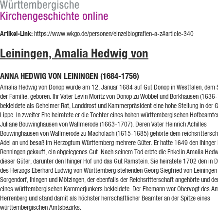
Artikel-Link:
https://www.wkgo.de/personen/einzelbiografien-a-z#article-340
Leiningen, Amalia Hedwig von
ANNA HEDWIG VON LEININGEN (1684-1756)
Amalia Hedwig von Donop wurde am 12. Januar 1684 auf Gut Donop in Westfalen, dem
der Familie, geboren. Ihr Vater Levin Moritz von Donop zu Wöbbel und Borkhausen (1636
bekleidete als Geheimer Rat, Landdrost und Kammerpräsident eine hohe Stellung in der 
Lippe. In zweiter Ehe heiratete er die Tochter eines hohen württembergischen Hofbeamte
Juliane Bouwinghausen von Wallmerode (1663-1707). Deren Vater Heinrich Achilles
Bouwinghausen von Wallmerode zu Macholach (1615-1685) gehörte dem reichsrittersch
Adel an und besaß im Herzogtum Württemberg mehrere Güter. Er hatte 1649 den Ihinger 
Renningen gekauft, ein abgelegenes Gut. Nach seinem Tod erbte die Enkelin Amalia Hedw
dieser Güter, darunter den Ihinger Hof und das Gut Ramstein. Sie heiratete 1702 den in 
des Herzogs Eberhard Ludwig von Württemberg stehenden Georg Siegfried von Leiningen
Sorgendorf, Ihingen und Mötzingen, der ebenfalls der Reichsritterschaft angehörte und d
eines württembergischen Kammerjunkers bekleidete. Der Ehemann war Obervogt des A
Herrenberg und stand damit als höchster herrschaftlicher Beamter an der Spitze eines
württembergischen Amtsbezirks.