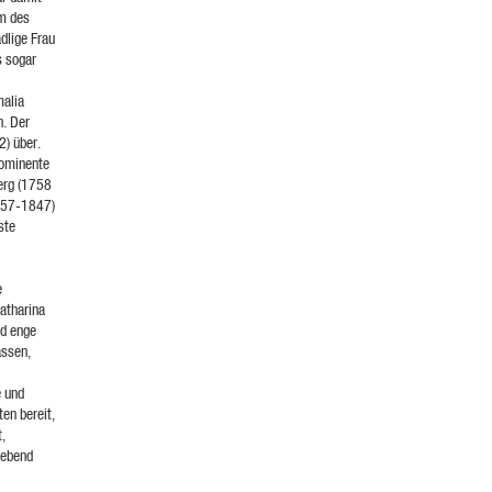
um des
dlige Frau
s sogar
malia
n. Der
2) über.
rominente
berg (1758
1757-1847)
ste
e
Katharina
nd enge
assen,
e und
en bereit,
t,
gebend