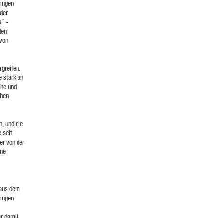
ningen
 der
s“ -
den
 von
rgreifen.
e stark an
che und
chen
, und die
e seit
er von der
ene
 aus dem
ningen
ar damit