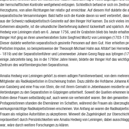
der herrschaftlichen Kontrolle weitgehend entzogen. Schließlich befand er sich im Zentr
Herzogtums, von allen Richtungen her relativ gut erreichbar. Auf diesem Hof duldete die a
separatistische Versammlungen. Bald hatte sich die Kunde davon so weit verbreitet, das
aus der Schweiz radikalpietistisch Gesinnte auf den Ihinger Hof kamen. Da sich vieles im
Geheimen abspielte, ist die urkundliche Überlieferung äußerst lückenhaft und spärlich. A
Hedwig von Leiningen starb am 6. Januar 1756, und ihr Grabstein blieb bis heute erhalte
Ihinger Hof ging an ihren unverheirateten Sohn Siegfried Moritz von Leiningen (1703-178
Dieser duldete weiterhin separatistisch gesinnte Personen auf dem Gut. Hier erhielten p
Pietisten Impulse, so beispielsweise der Theosoph Michael Hahn aus Altdorf bei Herren
- 1819) und der Separatistenführer und Leinenweber Johann Georg Rapp aus Iptingen (
einige Jahrzehnte lang, bis in die 1780er Jahre hinein, bildete der Ihinger Hof das wichtig
Zentrum des württembergischen Separatismus.
Amalia Hedwig von Leiningen gehört zu einem adligen Familienverband, von dem mehrer
Mitglieder als Radikalpietisten in Erscheinung traten. Dazu zählte die Hofdame Johanna 
von Gaisberg und eine Frau von Stein, die mit ihrem Gemahl in Jebenhausen residierte u
Verbindungen zu den Separatisten in Göppingen unterhielt. Soweit die Quellen erkennen l
traten diese Frauen selbständig auf, auch wenn sie verheiratet waren. Bei den genannten
Protagonistinnen standen die Ehemänner im Schatten, während die Frauen als überzeugt
wirkungsmächtige Radikalpietistinnen erscheinen. Von Anfang an waren die Radikalpietist
Frauen als religiöse Autoritäten zu akzeptieren. Wieweit die Zugehörigkeit zur Oberschich
repräsentiert durch Persönlichkeiten wie Amalia Hedwig von Leiningen, dabei ausschlag
war, wäre durch weitere Forschungen zu klären.