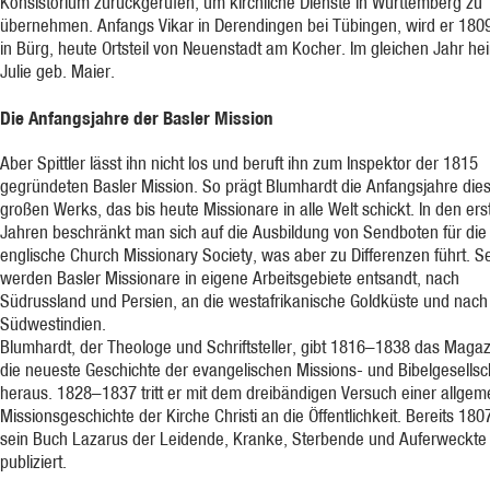
Konsistorium zurückgerufen, um kirchliche Dienste in Württemberg zu
übernehmen. Anfangs Vikar in Derendingen bei Tübingen, wird er 1809
in Bürg, heute Ortsteil von Neuenstadt am Kocher. Im gleichen Jahr hei
Julie geb. Maier.
Die Anfangsjahre der Basler Mission
Aber Spittler lässt ihn nicht los und beruft ihn zum Inspektor der 1815
gegründeten Basler Mission. So prägt Blumhardt die Anfangsjahre die
großen Werks, das bis heute Missionare in alle Welt schickt. In den ers
Jahren beschränkt man sich auf die Ausbildung von Sendboten für die
englische Church Missionary Society, was aber zu Differenzen führt. S
werden Basler Missionare in eigene Arbeitsgebiete entsandt, nach
Südrussland und Persien, an die westafrikanische Goldküste und nach
Südwestindien.
Blumhardt, der Theologe und Schriftsteller, gibt 1816–1838 das Magaz
die neueste Geschichte der evangelischen Missions- und Bibelgesellsc
heraus. 1828–1837 tritt er mit dem dreibändigen Versuch einer allgem
Missionsgeschichte der Kirche Christi an die Öffentlichkeit. Bereits 180
sein Buch Lazarus der Leidende, Kranke, Sterbende und Auferweckte
publiziert.