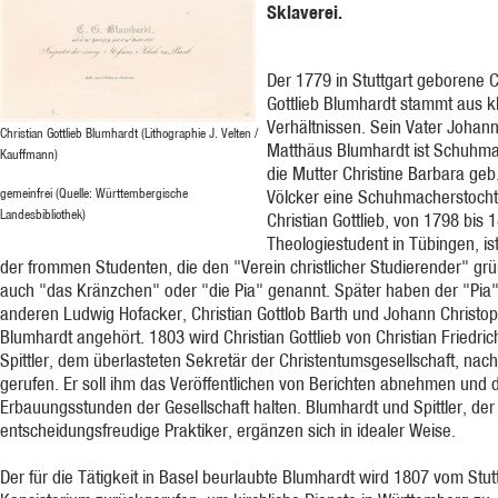
Sklaverei.
Der 1779 in Stuttgart geborene C
Gottlieb Blumhardt stammt aus k
Verhältnissen. Sein Vater Johan
Christian Gottlieb Blumhardt (Lithographie J. Velten /
Matthäus Blumhardt ist Schuhma
Kauffmann)
die Mutter Christine Barbara geb
gemeinfrei (Quelle: Württembergische
Völcker eine Schuhmacherstocht
Landesbibliothek)
Christian Gottlieb, von 1798 bis 
Theologiestudent in Tübingen, ist
der frommen Studenten, die den "Verein christlicher Studierender" gr
auch "das Kränzchen" oder "die Pia" genannt. Später haben der "Pia"
anderen Ludwig Hofacker, Christian Gottlob Barth und Johann Christo
Blumhardt angehört. 1803 wird Christian Gottlieb von Christian Friedric
Spittler, dem überlasteten Sekretär der Christentumsgesellschaft, nac
gerufen. Er soll ihm das Veröffentlichen von Berichten abnehmen und 
Erbauungsstunden der Gesellschaft halten. Blumhardt und Spittler, der
entscheidungsfreudige Praktiker, ergänzen sich in idealer Weise.
Der für die Tätigkeit in Basel beurlaubte Blumhardt wird 1807 vom Stut