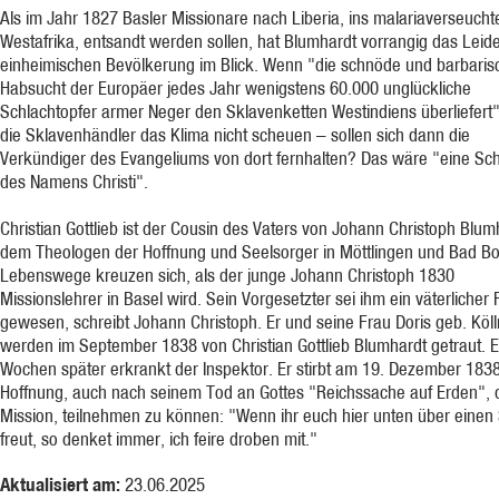
Als im Jahr 1827 Basler Missionare nach Liberia, ins malariaverseucht
Westafrika, entsandt werden sollen, hat Blumhardt vorrangig das Leid
einheimischen Bevölkerung im Blick. Wenn "die schnöde und barbaris
Habsucht der Europäer jedes Jahr wenigstens 60.000 unglückliche
Schlachtopfer armer Neger den Sklavenketten Westindiens überliefert
die Sklavenhändler das Klima nicht scheuen – sollen sich dann die
Verkündiger des Evangeliums von dort fernhalten? Das wäre "eine S
des Namens Christi".
Christian Gottlieb ist der Cousin des Vaters von Johann Christoph Blum
dem Theologen der Hoffnung und Seelsorger in Möttlingen und Bad Boll
Lebenswege kreuzen sich, als der junge Johann Christoph 1830
Missionslehrer in Basel wird. Sein Vorgesetzter sei ihm ein väterlicher
gewesen, schreibt Johann Christoph. Er und seine Frau Doris geb. Köll
werden im September 1838 von Christian Gottlieb Blumhardt getraut. E
Wochen später erkrankt der Inspektor. Er stirbt am 19. Dezember 1838
Hoffnung, auch nach seinem Tod an Gottes "Reichssache auf Erden", 
Mission, teilnehmen zu können: "Wenn ihr euch hier unten über einen
freut, so denket immer, ich feire droben mit."
Aktualisiert am:
23.06.2025