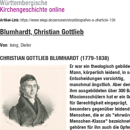
Artikel-Link:
https://www.wkgo.de/personen/einzelbiografien-a-z#article-156
Blumhardt, Christian Gottlieb
Von
: Ising, Dieter
CHRISTIAN GOTTLIEB BLUMHARDT (1779-1838)
Er war ein theologisch gebilde
Mann, körperlich leidend, in 
Entscheidungen vorsichtig,
manchmal ängstlich. Aber de
ihm ausgebildeten über 300 B
Missionsschülern hat er ein G
für Gerechtigkeit eingeprägt,
besonders gegenüber leiden
Menschen, die er als "ehrwür
Menschen-Klasse" bezeichnet
gehören für ihn auch die Opfe