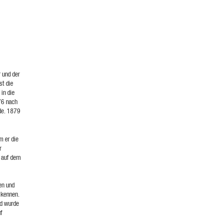
 und der
st die
in die
76 nach
de. 1879
m er die
r
r auf dem
en und
 kennen.
nd wurde
f