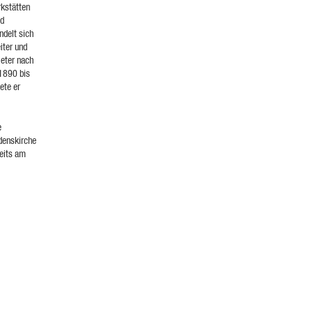
rkstätten
nd
ndelt sich
iter und
ieter nach
 1890 bis
ete er
e
denskirche
reits am