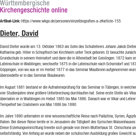
Artikel-Link:
https://www.wkgo.de/personen/einzelbiografien-a-z#article-155
Dieter, David
David Dieter wurde am 13. Oktober 1863 als Sohn des Schullehrers Johann Jakob Dieter
Katharina geb. Hiller in Schopfloch bei Kirchheim unter Teck geboren. Er besuchte zunäch
Grundschule in seinem Heimatort und dann die in Altenstadt bei Geislingen. 1872 kam er 
Lateinschule in Waiblingen, wechselte 1875 in die Lateinschule nach Schorndorf und 18
Göppingen, von wo aus er im Herbst 1877 in das Seminar Maulbronn aufgenommen wur
übersiedelte er in das Seminar Blaubeuren.
Im August 1881 bestand er die Aufnahmeprüfung für das Seminar in Tübingen, in welche
vier Studienjahre ohne größere Unterbrechung durchlaufen hat. Seine erste Stelle als Vika
übernahm er in Waiblingen im Hebst 1885 bis Mai 1886. Danach war er Vikar und Lehre
Tempelhof bei Crailsheim von Mai 1886 bis 1890.
Im Jahre 1890 unternahm er eine wissenschaftliche Reise nach Palästina, Syrien, Ägypt
Italien. Bei dieser Reise lernte er in Jerusalem die Tätigkeit des Syrischen Waisenhauses
Diese Erziehungseinrichtung trennte sich gerade von ihrem Mutterhaus St. Chrischona u
selbstständig. Von Anfang an wurde neben der schulischen Ausbildung großes Gewicht au