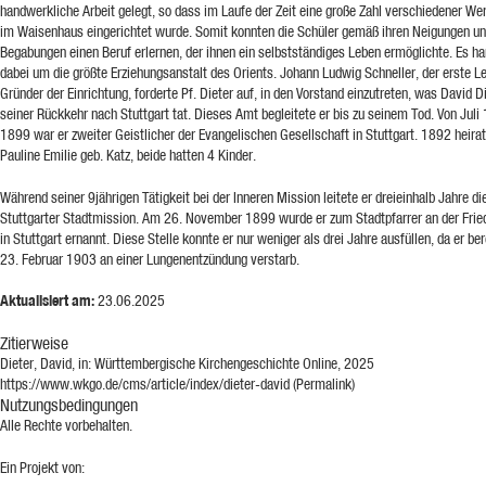
handwerkliche Arbeit gelegt, so dass im Laufe der Zeit eine große Zahl verschiedener We
im Waisenhaus eingerichtet wurde. Somit konnten die Schüler gemäß ihren Neigungen u
Begabungen einen Beruf erlernen, der ihnen ein selbstständiges Leben ermöglichte. Es ha
dabei um die größte Erziehungsanstalt des Orients. Johann Ludwig Schneller, der erste Le
Gründer der Einrichtung, forderte Pf. Dieter auf, in den Vorstand einzutreten, was David D
seiner Rückkehr nach Stuttgart tat. Dieses Amt begleitete er bis zu seinem Tod. Von Juli
1899 war er zweiter Geistlicher der Evangelischen Gesellschaft in Stuttgart. 1892 heirat
Pauline Emilie geb. Katz, beide hatten 4 Kinder.
Während seiner 9jährigen Tätigkeit bei der Inneren Mission leitete er dreieinhalb Jahre di
Stuttgarter Stadtmission. Am 26. November 1899 wurde er zum Stadtpfarrer an der Frie
in Stuttgart ernannt. Diese Stelle konnte er nur weniger als drei Jahre ausfüllen, da er be
23. Februar 1903 an einer Lungenentzündung verstarb.
Aktualisiert am:
23.06.2025
Zitierweise
Dieter, David, in: Württembergische Kirchengeschichte Online, 2025
https://www.wkgo.de/cms/article/index/dieter-david (Permalink)
Nutzungsbedingungen
Alle Rechte vorbehalten.
Ein Projekt von: