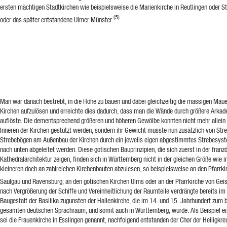
ersten mächtigen Stadtkirchen wie beispielsweise die Marienkirche in Reutlingen oder St
(5)
oder das später entstandene Ulmer Münster.
Man war danach bestrebt, in die Höhe zu bauen und dabei gleichzeitig die massigen Mau
Kirchen aufzulösen und erreichte dies dadurch, dass man die Wände durch größere Arkad
auflöste. Die dementsprechend größeren und höheren Gewölbe konnten nicht mehr allein d
Inneren der Kirchen gestützt werden, sondern ihr Gewicht musste nun zusätzlich von Stre
Strebebögen am Außenbau der Kirchen durch ein jeweils eigen abgestimmtes Strebesys
nach unten abgeleitet werden. Diese gotischen Bauprinzipien, die sich zuerst in der franz
Kathedralarchitektur zeigen, finden sich in Württemberg nicht in der gleichen Größe wie i
kleineren doch an zahlreichen Kirchenbauten abzulesen, so beispielsweise an den Pfarrki
Saulgau und Ravensburg, an den gotischen Kirchen Ulms oder an der Pfarrkirche von Geis
nach Vergrößerung der Schiffe und Vereinheitlichung der Raumteile verdrängte bereits im
Baugestalt der Basilika zugunsten der Hallenkirche, die im 14. und 15. Jahrhundert zum
gesamten deutschen Sprachraum, und somit auch in Württemberg, wurde. Als Beispiel ei
sei die Frauenkirche in Esslingen genannt, nachfolgend entstanden der Chor der Heiligkr