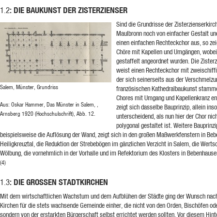
: DIE BAUKUNST DER ZISTERZIENSER
1.2
Sind die Grundrisse der Zisterzienserki
Maulbronn noch von einfacher Gestalt un
einen einfachen Rechteckchor aus, so ze
Chöre mit Kapellen und Umgängen, wobei 
gestaffelt angeordnet wurden. Die Zister
weist einen Rechteckchor mit zweischif
der sich seinerseits aus der Verschmelzu
Salem, Münster, Grundriss
französischen Kathedralbaukunst stamm
Chores mit Umgang und Kapellenkranz ent
Aus: Oskar Hammer, Das Münster in Salem, ,
zeigt sich dasselbe Bauprinzip, allein in
Arnsberg 1920 (Hochschulschrift), Abb. 12.
unterscheidend, als nun hier der Chor nic
polygonal gestaltet ist. Weitere Bauprinzi
beispielsweise die Auflösung der Wand, zeigt sich in den großen Maßwerkfenstern in Be
Heiligkreuztal, die Reduktion der Strebebögen im gänzlichen Verzicht in Salem, die Werts
Wölbung, die vornehmlich in der Vorhalle und im Refektorium des Klosters in Bebenhausen 
(4)
: DIE GROSSEN STADTKIRCHEN
1.3
Mit dem wirtschaftlichen Wachstum und dem Aufblühen der Städte ging der Wunsch nach 
Kirchen für die stets wachsende Gemeinde einher, die nicht von den Orden, Bischöfen od
sondern von der erstarkten Bürgerschaft selbst errichtet werden sollten. Vor diesem Hin