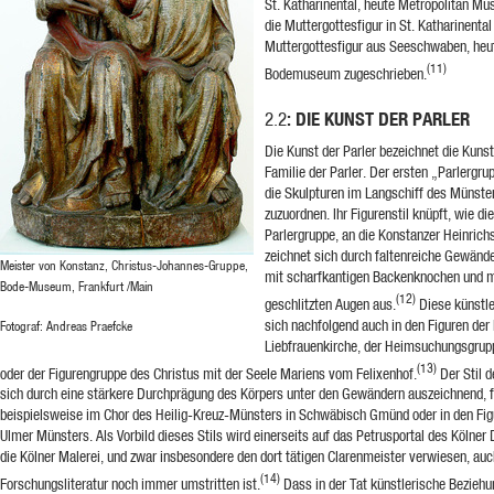
St. Katharinental, heute Metropolitan Mu
die Muttergottesfigur in St. Katharinental
Muttergottesfigur aus Seeschwaben, heut
(11)
Bodemuseum zugeschrieben.
: DIE KUNST DER PARLER
2.2
Die Kunst der Parler bezeichnet die Kunst
Familie der Parler. Der ersten „Parlergru
die Skulpturen im Langschiff des Münst
zuzuordnen. Ihr Figurenstil knüpft, wie d
Parlergruppe, an die Konstanzer Heinrich
zeichnet sich durch faltenreiche Gewänd
Meister von Konstanz, Christus-Johannes-Gruppe,
mit scharfkantigen Backenknochen und 
Bode-Museum, Frankfurt /Main
(12)
geschlitzten Augen aus.
Diese künstl
sich nachfolgend auch in den Figuren der 
Fotograf: Andreas Praefcke
Liebfrauenkirche, der Heimsuchungsgrup
(13)
oder der Figurengruppe des Christus mit der Seele Mariens vom Felixenhof.
Der Stil d
sich durch eine stärkere Durchprägung des Körpers unter den Gewändern auszeichnend, f
beispielsweise im Chor des Heilig-Kreuz-Münsters in Schwäbisch Gmünd oder in den Figu
Ulmer Münsters. Als Vorbild dieses Stils wird einerseits auf das Petrusportal des Kölne
die Kölner Malerei, und zwar insbesondere den dort tätigen Clarenmeister verwiesen, auc
(14)
Forschungsliteratur noch immer umstritten ist.
Dass in der Tat künstlerische Bezieh