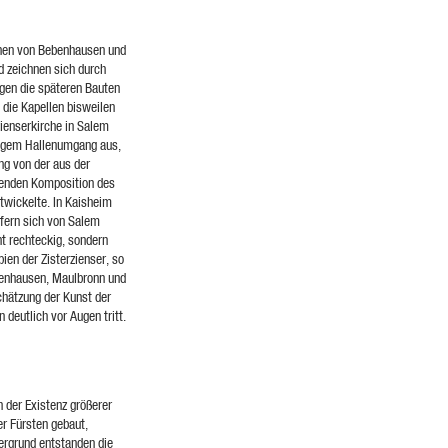
rchen von Bebenhausen und
d zeichnen sich durch
igen die späteren Bauten
die Kapellen bisweilen
zienserkirche in Salem
figem Hallenumgang aus,
ng von der aus der
enden Komposition des
wickelte. In Kaisheim
sofern sich von Salem
ht rechteckig, sondern
pien der Zisterzienser, so
benhausen, Maulbronn und
chätzung der Kunst der
deutlich vor Augen tritt.
der Existenz größerer
er Fürsten gebaut,
tergrund entstanden die