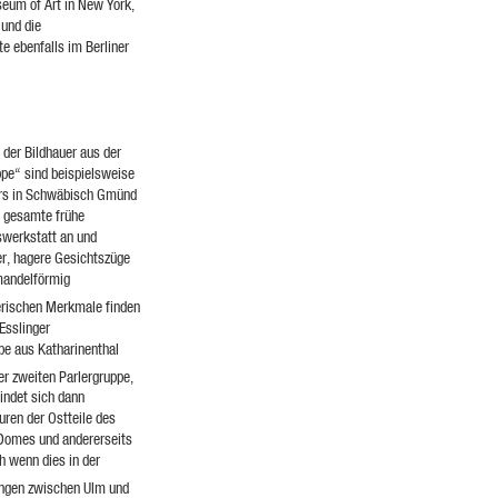
seum of Art in New York,
 und die
e ebenfalls im Berliner
 der Bildhauer aus der
ppe“ sind beispielsweise
ers in Schwäbisch Gmünd
ie gesamte frühe
swerkstatt an und
er, hagere Gesichtszüge
mandelförmig
erischen Merkmale finden
Esslinger
pe aus Katharinenthal
er zweiten Parlergruppe,
indet sich dann
ren der Ostteile des
r Domes und andererseits
h wenn dies in der
ungen zwischen Ulm und