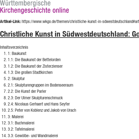
Artikel-Link:
https://www.wkgo.de/themen/christliche-kunst-in-sdwestdeutschland#ar
Christliche Kunst in Südwestdeutschland: Go
Inhaltsverzeichnis
1
: Baukunst
1.1
: Die Baukunst der Bettelorden
1.2
: Die Baukunst der Zisterzienser
1.3
: Die großen Stadtkirchen
2
: Skulptur
2.1
: Skulpturengruppen im Bodenseeraum
2.2
: Die Kunst der Parler
2.3
: Der Ulmer Skulpturenschmuck
2.4
: Nicolaus Gerhaert und Hans Seyfer
2.5
: Peter von Koblenz und Jakob von Urach
3
: Malerei
3.1
: Buchmalerei
3.2
: Tafelmalerei
3.3
: Gewölbe- und Wandmalerei