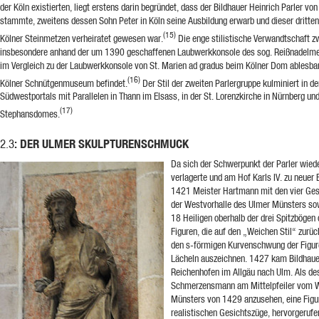
der Köln existierten, liegt erstens darin begründet, dass der Bildhauer Heinrich Parler v
stammte, zweitens dessen Sohn Peter in Köln seine Ausbildung erwarb und dieser dritten
(15)
Kölner Steinmetzen verheiratet gewesen war.
Die enge stilistische Verwandtschaft z
insbesondere anhand der um 1390 geschaffenen Laubwerkkonsole des sog. Reißnadelme
im Vergleich zu der Laubwerkkonsole von St. Marien ad gradus beim Kölner Dom ablesbar
(16)
Kölner Schnütgenmuseum befindet.
Der Stil der zweiten Parlergruppe kulminiert in 
Südwestportals mit Parallelen in Thann im Elsass, in der St. Lorenzkirche in Nürnberg un
(17)
Stephansdomes.
: DER ULMER SKULPTURENSCHMUCK
2.3
Da sich der Schwerpunkt der Parler wied
verlagerte und am Hof Karls IV. zu neuer 
1421 Meister Hartmann mit den vier Gest
der Westvorhalle des Ulmer Münsters so
18 Heiligen oberhalb der drei Spitzbögen
Figuren, die auf den „Weichen Stil“ zurü
den s-förmigen Kurvenschwung der Figur
Lächeln auszeichnen. 1427 kam Bildhaue
Reichenhofen im Allgäu nach Ulm. Als de
Schmerzensmann am Mittelpfeiler vom W
Münsters von 1429 anzusehen, eine Figur,
realistischen Gesichtszüge, hervorgerufen