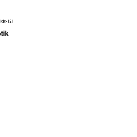
ticle-121
tik