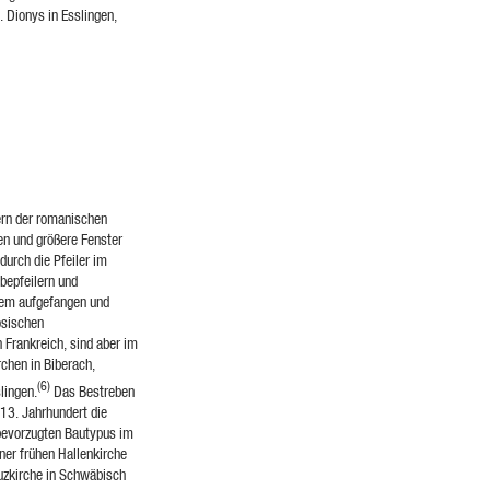
. Dionys in Esslingen,
ern der romanischen
en und größere Fenster
urch die Pfeiler im
bepfeilern und
tem aufgefangen und
ösischen
n Frankreich, sind aber im
rchen in Biberach,
(6)
lingen.
Das Bestreben
 13. Jahrhundert die
 bevorzugten Bautypus im
ner frühen Hallenkirche
euzkirche in Schwäbisch