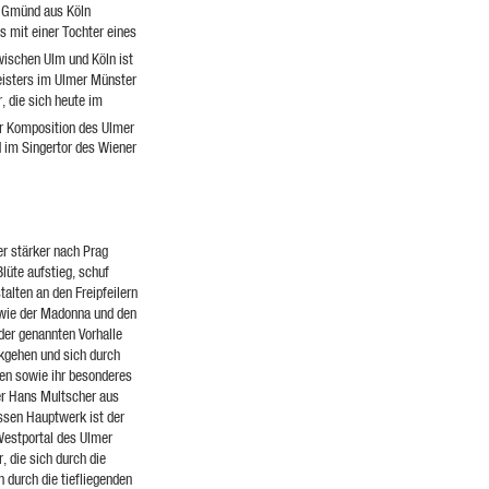
on Gmünd aus Köln
s mit einer Tochter eines
wischen Ulm und Köln ist
isters im Ulmer Münster
, die sich heute im
der Komposition des Ulmer
d im Singertor des Wiener
er stärker nach Prag
Blüte aufstieg, schuf
alten an den Freipfeilern
wie der Madonna und den
 der genannten Vorhalle
ckgehen und sich durch
en sowie ihr besonderes
r Hans Multscher aus
ssen Hauptwerk ist der
estportal des Ulmer
 die sich durch die
 durch die tiefliegenden