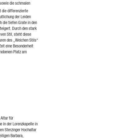
 sowie die schmalen
 die differenzierte
utlichung der Leiden
h die tiefen Grate in den
teigert. Durch den stark
ven Stil, steht diese
uren des „Weichen Stils“
Zeit eine Besonderheit
ehobenen Platz am
Altar für
e in der Lorenzkapelle in
n Sterzinger Hochaltar
iligen Barbara,