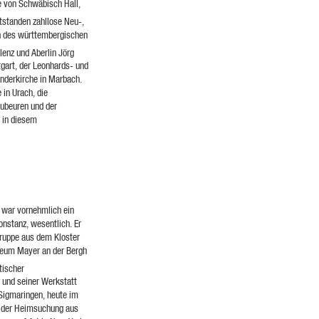
e von Schwäbisch Hall,
tstanden zahllose Neu-,
en des württembergischen
enz und Aberlin Jörg
tgart, der Leonhards- und
anderkirche in Marbach.
 in Urach, die
aubeuren und der
d in diesem
war vornehmlich ein
onstanz, wesentlich. Er
ruppe aus dem Kloster
useum Mayer an der Bergh
tischer
und seiner Werkstatt
Sigmaringen, heute im
e der Heimsuchung aus