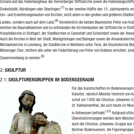
Gmünd und das Hallenlanghaus der Herrenberger Stiftskirche sowie die Hallenlangschiff
(7)
Dinkelsbühl, Nördlingen oder Überlingen.
In der zweiten Hälfte des 15. Jahrhunderts en
Um- und Erweiterungsbauten von Kirchen, nicht allein in den großen und größeren Städt
(8)
Landes, sondern auch auf dem Land.
Vornehmlich die beiden Baumeister Peter von Kobl
leiteten die Baumaßnahmen und so entstanden die Kirchenbauten der Stiftskirche in Stut
Hospitalkirche in Stuttgart, der Stadtkirchen in Cannstatt und Schorndorf sowie der Alex
Auch die Kirchen in Weil der Stadt, Markgröningen und Balingen sowie die Amanduskirche
Michaelskirche in Leonberg, die Stadtkirche in Weilheim unter Teck, die Klosterkirche Bl
Münsinger Chor, letztere alle unter der Federführung von Peter von Koblenz errichtet, sin
(9)
Zusammenhang zu nennen.
: SKULPTUR
2
: SKULPTURENGRUPPEN IM BODENSEERAUM
2.1
Für das Kunstschaffen im Bodenseeraum 
Künstler, nämlich Meister Heinrich von K
schuf um 1300 die Christus-Johannes-G
St. Katharinenthal, die sich heute im M
(10)
in Antwerpen befindet.
Aufgrund stilis
Übereinstimmungen werden dem Meister 
auch die Christus-Johannes-Gruppe aus 
Berliner Bodemuseum, die Figurengrupp