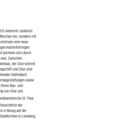
zt vielerorts zunächst
tkirchen ein, sondern mit
 erstmals eine neue
figen kastenförmigen
d zeichnen sich durch
g aus. Zwischen
Querhaus, der Chor kommt
ngschiff und Chor sind
ehenden Satteldach
ortalgestaltungen sowie
. Diese Bau- und
ung von Chor und
minikanerkirche St. Paul,
hinsichtlich der
h in Bezug auf die
tadtkirchen in Leonberg,