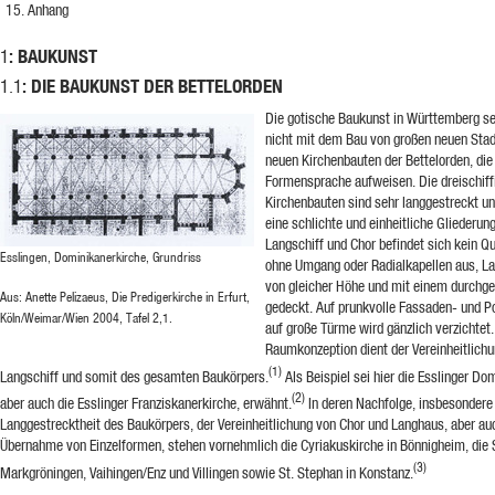
Anhang
: BAUKUNST
1
: DIE BAUKUNST DER BETTELORDEN
1.1
Die gotische Baukunst in Württemberg set
nicht mit dem Bau von großen neuen Stad
neuen Kirchenbauten der Bettelorden, die
Formensprache aufweisen. Die dreischif
Kirchenbauten sind sehr langgestreckt un
eine schlichte und einheitliche Gliederun
Langschiff und Chor befindet sich kein 
Esslingen, Dominikanerkirche, Grundriss
ohne Umgang oder Radialkapellen aus, La
von gleicher Höhe und mit einem durchg
Aus: Anette Pelizaeus, Die Predigerkirche in Erfurt,
gedeckt. Auf prunkvolle Fassaden- und P
Köln/Weimar/Wien 2004, Tafel 2,1.
auf große Türme wird gänzlich verzichtet
Raumkonzeption dient der Vereinheitlich
(1)
Langschiff und somit des gesamten Baukörpers.
Als Beispiel sei hier die Esslinger Do
(2)
aber auch die Esslinger Franziskanerkirche, erwähnt.
In deren Nachfolge, insbesondere 
Langgestrecktheit des Baukörpers, der Vereinheitlichung von Chor und Langhaus, aber auc
Übernahme von Einzelformen, stehen vornehmlich die Cyriakuskirche in Bönnigheim, die S
(3)
Markgröningen, Vaihingen/Enz und Villingen sowie St. Stephan in Konstanz.