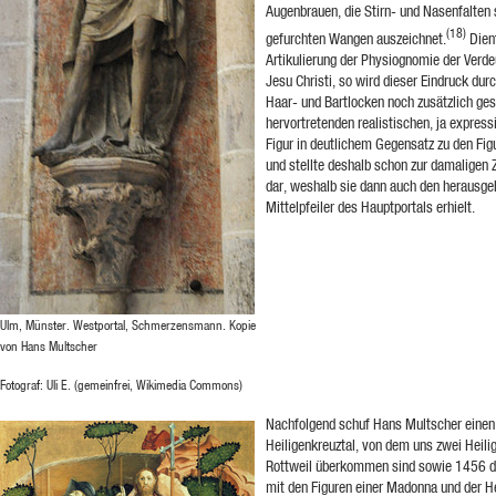
Augenbrauen, die Stirn- und Nasenfalten
(18)
gefurchten Wangen auszeichnet.
Dient
Artikulierung der Physiognomie der Verde
Jesu Christi, so wird dieser Eindruck durc
Haar- und Bartlocken noch zusätzlich ges
hervortretenden realistischen, ja expressi
Figur in deutlichem Gegensatz zu den Fig
und stellte deshalb schon zur damaligen 
dar, weshalb sie dann auch den herausg
Mittelpfeiler des Hauptportals erhielt.
Ulm, Münster. Westportal, Schmerzensmann. Kopie
von Hans Multscher
Fotograf: Uli E. (gemeinfrei, Wikimedia Commons)
Nachfolgend schuf Hans Multscher einen 
Heiligenkreuztal, von dem uns zwei Heilig
Rottweil überkommen sind sowie 1456 de
mit den Figuren einer Madonna und der He