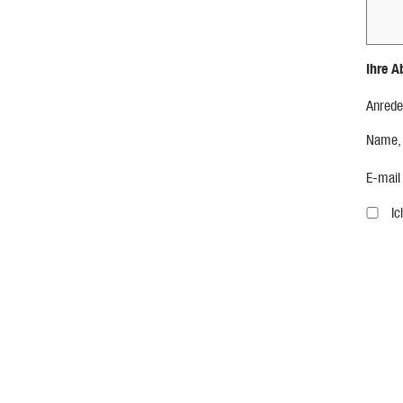
Ihre A
Anrede
Name,
E-mail
I