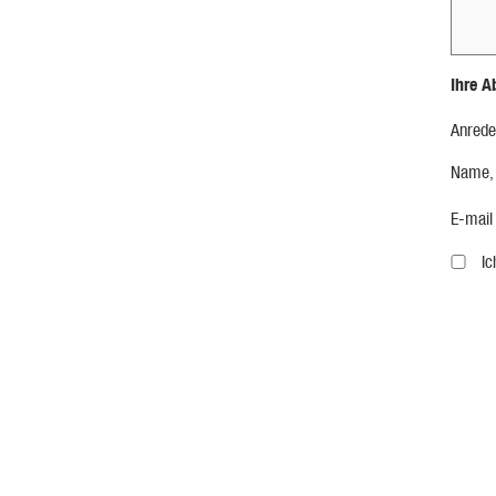
Ihre A
Anrede
Name,
E-mail
I