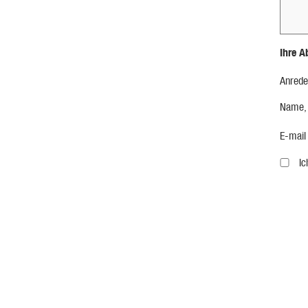
Ihre A
Anrede
Name,
E-mail
I