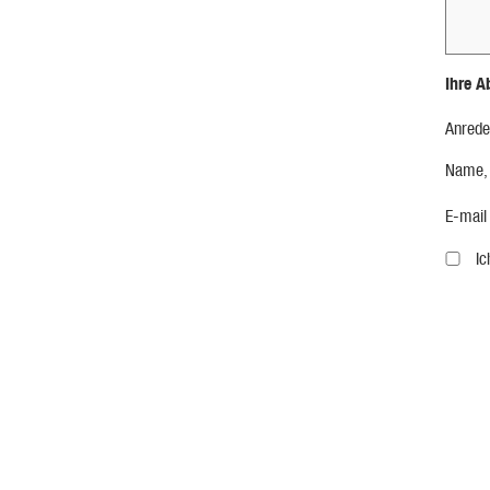
Ihre A
Anrede
Name,
E-mail
I