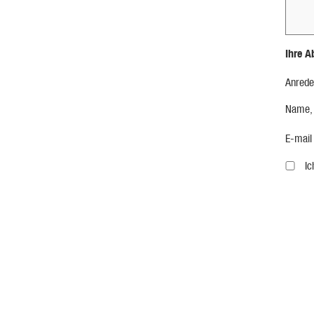
Ihre A
Anrede
Name,
E-mail
I