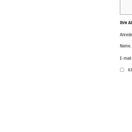
Ihre A
Anrede
Name,
E-mail
I