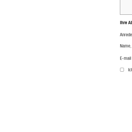
Ihre A
Anrede
Name,
E-mail
I