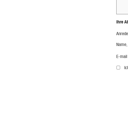
Ihre A
Anrede
Name,
E-mail
I