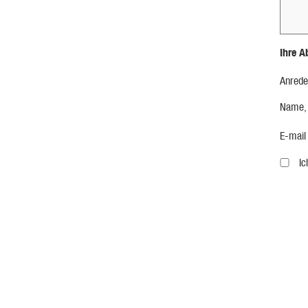
Ihre A
Anrede
Name,
E-mail
I