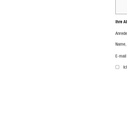
Ihre A
Anrede
Name,
E-mail
I