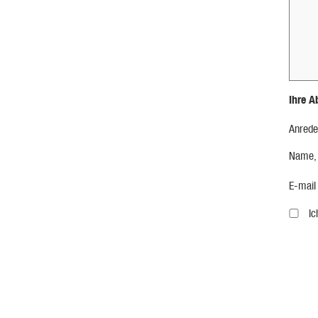
Ihre A
Anrede
Name,
E-mail
I