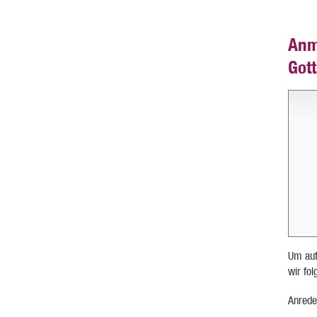
Anm
Got
Um auf
wir fo
Anrede