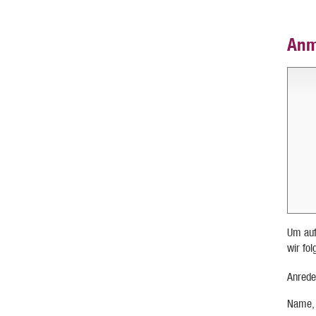
Anm
Um auf
wir fo
Anrede
Name,