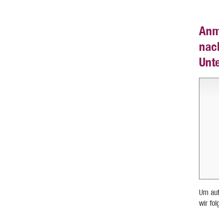
Anm
nac
Unt
Um auf
wir fo