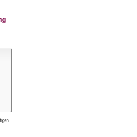
ng
tigen