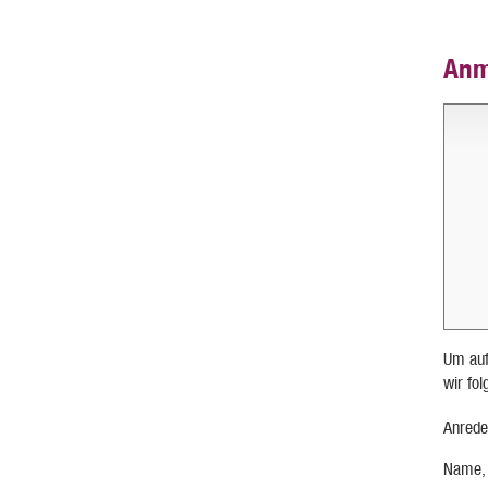
Anm
Um auf
wir fo
Anrede
Name,