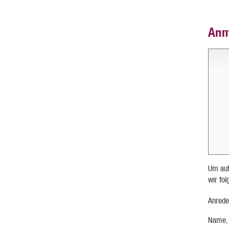
Anm
Um auf
wir fo
Anrede
Name,