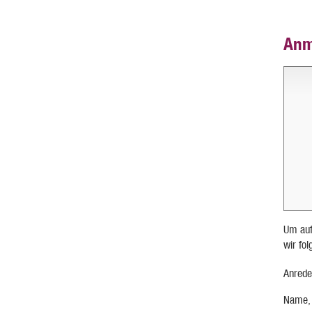
Anm
Um auf
wir fo
Anrede
Name,