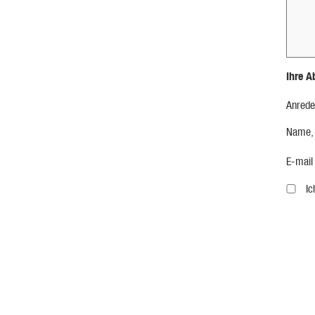
Ihre A
Anrede
Name,
E-mail
I