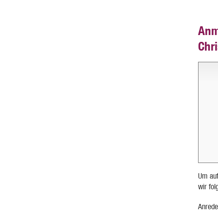
Anm
Chr
Um auf
wir fo
Anrede