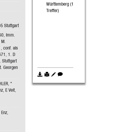
Württemberg (1
Treffer)
5 Stuttgart
60, Imm.
, M.
 conf. als
671, 1. D
 Stuttgart
t. Georgen
HLER, *
z, E Veit,
 Enz,