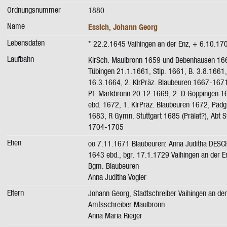
Ordnungsnummer
1880
Name
Essich, Johann Georg
Lebensdaten
* 22.2.1645 Vaihingen an der Enz, + 6.10.170
Laufbahn
KlrSch. Maulbronn 1659 und Bebenhausen 16
Tübingen 21.1.1661, Stip. 1661, B. 3.8.1661
16.3.1664, 2. KlrPräz. Blaubeuren 1667-1671,
Pf. Markbronn 20.12.1669, 2. D Göppingen 1
ebd. 1672, 1. KlrPräz. Blaubeuren 1672, Pädg.
1683, R Gymn. Stuttgart 1685 (Prälat?), Abt S
1704-1705
Ehen
oo 7.11.1671 Blaubeuren: Anna Juditha DESC
1643 ebd., bgr. 17.1.1729 Vaihingen an der En
Bgm. Blaubeuren
Anna Juditha Vogler
Eltern
Johann Georg, Stadtschreiber Vaihingen an der
Amtsschreiber Maulbronn
Anna Maria Rieger