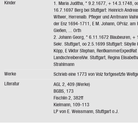
Kinder
1. Maria Juditha, * 9.2.1677, + 14.3.1748, o
16.7.1697 Berg bei Stuttgart: Heinrich Andrea
Witwer, Herrenalb. Pfleger und Amtmann Vaih
der Enz 1694-1711, E M. Johann, OPräz. am 
Gießen, ... Orth
2. Johann Georg, * 6.11.1672 Blaubeuren, + 
Sekr. Stuttgart, oo 2.5.1699 Stuttgart: Sibylle
Köpp, E Viktor Stephan, RentkammerExpedRat
LandschreibereiVw. Stuttgart, Regina Elisabeth
Strahlmann
Werke
Schrieb eine 1773 von Volz fortgesetzte Weltg
Literatur
AGL 2, 409 (Werke)
BGBS, 173
Fischlin 2, 382ff
Kielmann, 109-113
LP von E. Weissmann, Stuttgart o.J.