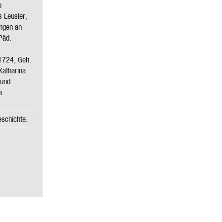
o
s Leusler,
ingen an
Päd.
1724, Geh.
 Katharina
 und
a
eschichte.