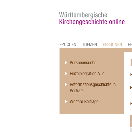
EPOCHEN
THEMEN
PERSONEN
R
Personensuche
Einzelbiografien A-Z
Reformationsgeschichte in
Porträts
Weitere Beiträge