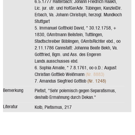
6.5.1777 Haiterbach: Johann Friedrich Haakh,
Lic. jur. utr. und HofGerAdv. Tübingen, KanzleiDir.
Erbach, Va. Johann Christoph, herzogl. Mundkoch
Stuttgart
5. Immanuel Gotthold David, * 30.12.1758, +
1830, OAmtmann Beilstein, Tuttlingen,
Stadtschreiber Böblingen, OAmtsRichter ebd., oo
2.11.1786 Cannstatt: Johanna Beate Bekh, Va.
Gottfried, Bgm. und Ass. des Engeren
Lands.ausschusses ebd.
6. Sophia Amalie, * 7.8.1761, oo o.D.: August
Christian Gottlieb Weißmann
(Nr. 8883)
7. Amandus Siegfried Gottlob
(Nr. 1248)
Bemerkung
Pietist, "Sehr polemisch gegen Separatismus,
deshalb Ermahnung durch Dekan."
Literatur
Kolb, Pietismus, 217