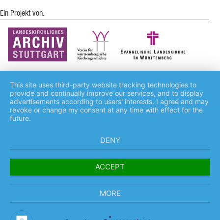
Ein Projekt von:
This site uses third-party website tracking technologies to
provide and continually improve our services, and to display
advertisements according to users' interests. I agree and may
Impressum
Kontakt
Datenschutz
revoke or change my consent at any time with effect for the
future.
DENY
ACCEPT
MORE