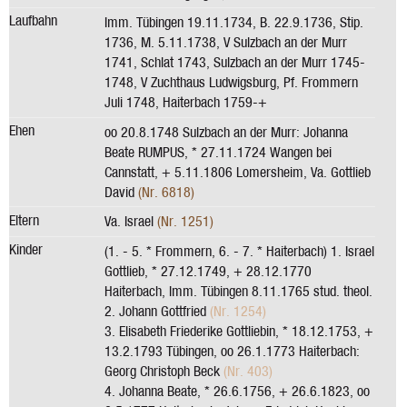
Laufbahn
Imm. Tübingen 19.11.1734, B. 22.9.1736, Stip.
1736, M. 5.11.1738, V Sulzbach an der Murr
1741, Schlat 1743, Sulzbach an der Murr 1745-
1748, V Zuchthaus Ludwigsburg, Pf. Frommern
Juli 1748, Haiterbach 1759-+
Ehen
oo 20.8.1748 Sulzbach an der Murr: Johanna
Beate RUMPUS, * 27.11.1724 Wangen bei
Cannstatt, + 5.11.1806 Lomersheim, Va. Gottlieb
David
(Nr. 6818)
Eltern
Va. Israel
(Nr. 1251)
Kinder
(1. - 5. * Frommern, 6. - 7. * Haiterbach) 1. Israel
Gottlieb, * 27.12.1749, + 28.12.1770
Haiterbach, Imm. Tübingen 8.11.1765 stud. theol.
2. Johann Gottfried
(Nr. 1254)
3. Elisabeth Friederike Gottliebin, * 18.12.1753, +
13.2.1793 Tübingen, oo 26.1.1773 Haiterbach:
Georg Christoph Beck
(Nr. 403)
4. Johanna Beate, * 26.6.1756, + 26.6.1823, oo